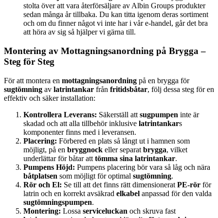
stolta över att vara återförsäljare av Albin Groups produkter
sedan många år tillbaka. Du kan titta igenom deras sortiment
och om du finner något vi inte har i vår e-handel, går det bra
att höra av sig så hjälper vi gärna till.
Montering av Mottagningsanordning på Brygga –
Steg för Steg
För att montera en
mottagningsanordning
på en brygga för
sugtömning
av
latrintankar
från
fritidsbåtar
, följ dessa steg för en
effektiv och säker installation:
Kontrollera Leverans:
Säkerställ att
sugpumpen
inte är
skadad och att alla tillbehör inklusive
latrintankar
s
komponenter finns med i leveransen.
Placering:
Förbered en plats så långt ut i hamnen som
möjligt, på en
bryggnock
eller separat
brygga
, vilket
underlättar för båtar att
tömma sina latrintankar
.
Pumpens Höjd:
Pumpens placering bör vara så låg och nära
båtplatsen
som möjligt för optimal
sugtömning
.
Rör och El:
Se till att det finns rätt dimensionerat
PE-rör
för
latrin och en korrekt avsäkrad
elkabel
anpassad för den valda
sugtömningspumpen
.
Montering:
Lossa
serviceluckan
och skruva fast