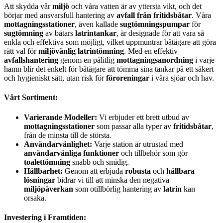
Att skydda vår
miljö
och våra vatten är av yttersta vikt, och det
börjar med ansvarsfull hantering av
avfall från fritidsbåtar
. Våra
mottagningsstationer
, även kallade
sugtömningspumpar
för
sugtömning
av båtars
latrintankar
, är designade för att vara så
enkla och effektiva som möjligt, vilket uppmuntrar båtägare att göra
rätt val för
miljövänlig latrintömning
. Med en effektiv
avfallshantering
genom en pålitlig
mottagningsanordning
i varje
hamn blir det enkelt för båtägare att tömma sina tankar på ett säkert
och hygieniskt sätt, utan risk för
föroreningar
i våra sjöar och hav.
Vårt Sortiment:
Varierande Modeller:
Vi erbjuder ett brett utbud av
mottagningsstationer
som passar alla typer av
fritidsbåtar
,
från de minsta till de största.
Användarvänlighet:
Varje station är utrustad med
användarvänliga funktioner
och tillbehör som gör
toalettömning
snabb och smidig.
Hållbarhet:
Genom att erbjuda
robusta
och
hållbara
lösningar
bidrar vi till att minska den negativa
miljöpåverkan
som otillbörlig hantering av
latrin
kan
orsaka.
Investering i Framtiden: