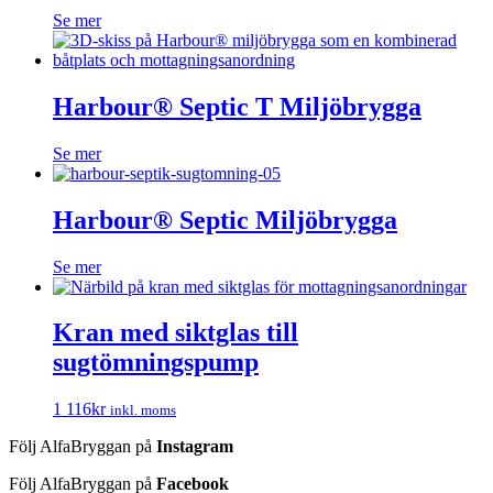
Se mer
Harbour® Septic T Miljöbrygga
Se mer
Harbour® Septic Miljöbrygga
Se mer
Kran med siktglas till
sugtömningspump
1 116
kr
inkl. moms
Följ AlfaBryggan på
Instagram
Följ AlfaBryggan på
Facebook