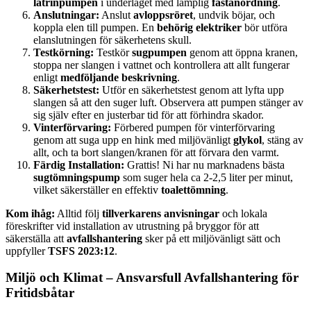
latrinpumpen
i underlaget med lämplig
fästanordning
.
Anslutningar:
Anslut
avloppsröret
, undvik böjar, och
koppla elen till pumpen. En
behörig elektriker
bör utföra
elanslutningen för säkerhetens skull.
Testkörning:
Testkör
sugpumpen
genom att öppna kranen,
stoppa ner slangen i vattnet och kontrollera att allt fungerar
enligt
medföljande beskrivning
.
Säkerhetstest:
Utför en säkerhetstest genom att lyfta upp
slangen så att den suger luft. Observera att pumpen stänger av
sig själv efter en justerbar tid för att förhindra skador.
Vinterförvaring:
Förbered pumpen för vinterförvaring
genom att suga upp en hink med miljövänligt
glykol
, stäng av
allt, och ta bort slangen/kranen för att förvara den varmt.
Färdig Installation:
Grattis! Ni har nu marknadens bästa
sugtömningspump
som suger hela ca 2-2,5 liter per minut,
vilket säkerställer en effektiv
toalettömning
.
Kom ihåg:
Alltid följ
tillverkarens anvisningar
och lokala
föreskrifter vid installation av utrustning på bryggor för att
säkerställa att
avfallshantering
sker på ett miljövänligt sätt och
uppfyller
TSFS 2023:12
.
Miljö och Klimat – Ansvarsfull Avfallshantering för
Fritidsbåtar