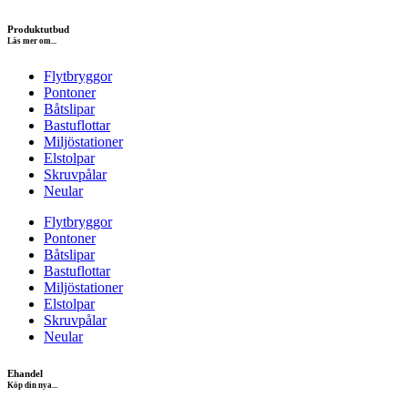
Produktutbud
Läs mer om...
Flytbryggor
Pontoner
Båtslipar
Bastuflottar
Miljöstationer
Elstolpar
Skruvpålar
Neular
Flytbryggor
Pontoner
Båtslipar
Bastuflottar
Miljöstationer
Elstolpar
Skruvpålar
Neular
Ehandel
Köp din nya...