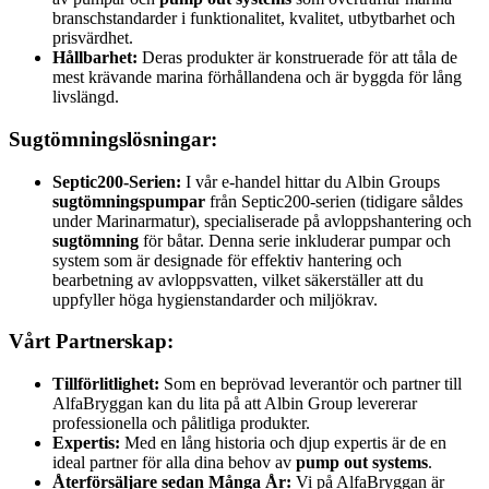
branschstandarder i funktionalitet, kvalitet, utbytbarhet och
prisvärdhet.
Hållbarhet:
Deras produkter är konstruerade för att tåla de
mest krävande marina förhållandena och är byggda för lång
livslängd.
Sugtömningslösningar:
Septic200-Serien:
I vår e-handel hittar du Albin Groups
sugtömningspumpar
från Septic200-serien (tidigare såldes
under Marinarmatur), specialiserade på avloppshantering och
sugtömning
för båtar. Denna serie inkluderar pumpar och
system som är designade för effektiv hantering och
bearbetning av avloppsvatten, vilket säkerställer att du
uppfyller höga hygienstandarder och miljökrav.
Vårt Partnerskap:
Tillförlitlighet:
Som en beprövad leverantör och partner till
AlfaBryggan kan du lita på att Albin Group levererar
professionella och pålitliga produkter.
Expertis:
Med en lång historia och djup expertis är de en
ideal partner för alla dina behov av
pump out systems
.
Återförsäljare sedan Många År:
Vi på AlfaBryggan är