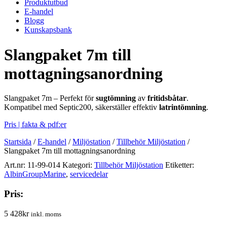
Produktutbud
E-handel
Blogg
Kunskapsbank
Slangpaket 7m till
mottagningsanordning
Slangpaket 7m – Perfekt för
sugtömning
av
fritidsbåtar
.
Kompatibel med Septic200, säkerställer effektiv
latrintömning
.
Pris | fakta & pdf:er
Startsida
/
E-handel
/
Miljöstation
/
Tillbehör Miljöstation
/
Slangpaket 7m till mottagningsanordning
Art.nr:
11-99-014
Kategori:
Tillbehör Miljöstation
Etiketter:
AlbinGroupMarine
,
servicedelar
Pris:
5 428
kr
inkl. moms