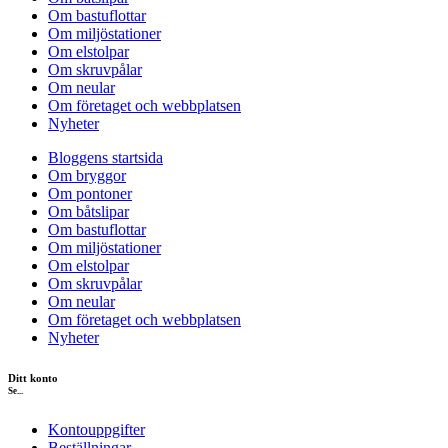
Om bastuflottar
Om miljöstationer
Om elstolpar
Om skruvpålar
Om neular
Om företaget och webbplatsen
Nyheter
Bloggens startsida
Om bryggor
Om pontoner
Om båtslipar
Om bastuflottar
Om miljöstationer
Om elstolpar
Om skruvpålar
Om neular
Om företaget och webbplatsen
Nyheter
Ditt konto
Se...
Kontouppgifter
Beställningar