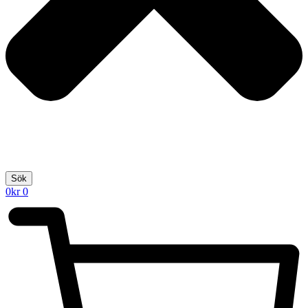
Sök
0
kr
0