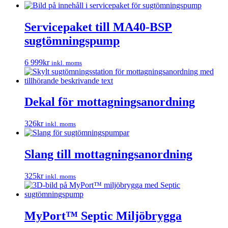
Servicepaket till MA40-BSP
sugtömningspump
6 999
kr
inkl. moms
Dekal för mottagningsanordning
326
kr
inkl. moms
Slang till mottagningsanordning
325
kr
inkl. moms
MyPort™ Septic Miljöbrygga