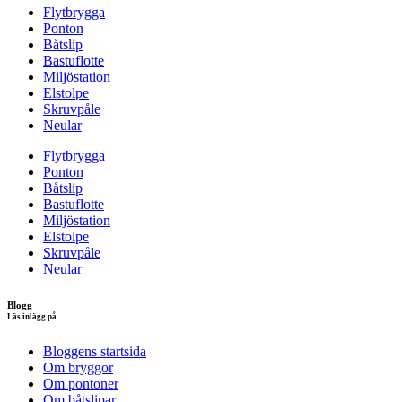
Flytbrygga
Ponton
Båtslip
Bastuflotte
Miljöstation
Elstolpe
Skruvpåle
Neular
Flytbrygga
Ponton
Båtslip
Bastuflotte
Miljöstation
Elstolpe
Skruvpåle
Neular
Blogg
Läs inlägg på...
Bloggens startsida
Om bryggor
Om pontoner
Om båtslipar