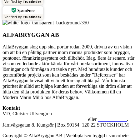
Verified by
Trustindex
Spam Free
Verified by
Trustindex
ALFABRYGGAN AB
AlfaBryggan slog upp sina portar redan 2009, drivna av en vision
om att bli en pålitlig partner inom marina produkter som bryggor,
pontoner, förankringssystem och tillbehör. Idag, flera år senare, står
vi som en ledande aktör kända för vårt breda sortiment, innovativa
lösningar och förmågan att tänka nytt. Med hundratals kunder och
genomförda projekt som kan beskådas under ”Referenser” har
AlfaBryggan bevisat att vi är ett företag att lita på. Vår främsta
prioritet är alltid att hjälpa kunden att förverkliga sin dröm eller att
hitta den rätta produkten för deras behov. Välkommen till en
Modern Marin Miljö hos AlfaBryggan.
Kontakt
VD, Christer Ulfvengren
alfabryggan@alfabryggan.se
|
08-39 16 72
eller
070-482 69 09
.
Järnvägsgatan 8, Kungsör | Box 90154, 120 22 STOCKHOLM
Copyright © AlfaBryggan AB | Webbplatsen byggd i samarbete