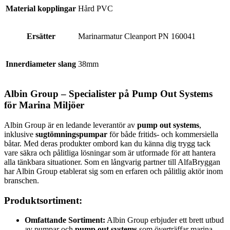
Material kopplingar
Hård PVC
Ersätter
Marinarmatur Cleanport PN 160041
Innerdiameter slang
38mm
Albin Group – Specialister på Pump Out Systems
för Marina Miljöer
Albin Group är en ledande leverantör av
pump out systems
,
inklusive
sugtömningspumpar
för både fritids- och kommersiella
båtar. Med deras produkter ombord kan du känna dig trygg tack
vare säkra och pålitliga lösningar som är utformade för att hantera
alla tänkbara situationer. Som en långvarig partner till AlfaBryggan
har Albin Group etablerat sig som en erfaren och pålitlig aktör inom
branschen.
Produktsortiment:
Omfattande Sortiment:
Albin Group erbjuder ett brett utbud
av pumpar och
pump out systems
som överträffar marina