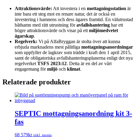
Attraktionsvärde:
Att investera i en
mottagningsstation
är
inte bara ett steg mot en renare natur, det är också en
investering i hamnens och dess ägares framtid. En välutrustad
båthamn med rätt utrustning för
avfallshantering
har ett
högre attraktionsvärde och visar på ett
miljömedvetet
ägarskap
.
Regelverk:
Vi på AlfaBryggan är stolta över att kunna
erbjuda marknadens mest pålitliga
mottagningsanordningar
som uppfyller de lagkrav som trädde i kraft den 1 april 2015,
samt de obligatoriska avfallshanteringsplanerna enligt det nya
regelverket
TSFS 2023:12
. Detta är en del av vårt
engagemang för
miljö
och
klimat
.
Relaterade produkter
SEPTIC mottagningsanordning kit 3-
fas
68 579
kr
inkl. moms