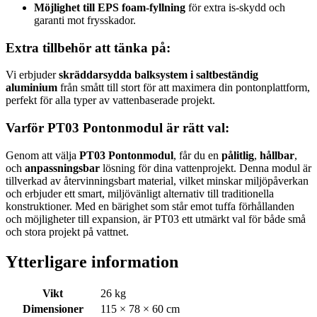
Möjlighet till EPS foam-fyllning
för extra is-skydd och
garanti mot frysskador.
Extra tillbehör att tänka på:
Vi erbjuder
skräddarsydda balksystem i saltbeständig
aluminium
från smått till stort för att maximera din pontonplattform,
perfekt för alla typer av vattenbaserade projekt.
Varför PT03 Pontonmodul är rätt val:
Genom att välja
PT03 Pontonmodul
, får du en
pålitlig
,
hållbar
,
och
anpassningsbar
lösning för dina vattenprojekt. Denna modul är
tillverkad av återvinningsbart material, vilket minskar miljöpåverkan
och erbjuder ett smart, miljövänligt alternativ till traditionella
konstruktioner. Med en bärighet som står emot tuffa förhållanden
och möjligheter till expansion, är PT03 ett utmärkt val för både små
och stora projekt på vattnet.
Ytterligare information
Vikt
26 kg
Dimensioner
115 × 78 × 60 cm