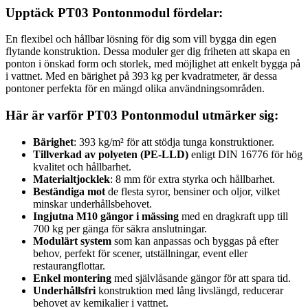
Upptäck PT03 Pontonmodul fördelar:
En flexibel och hållbar lösning för dig som vill bygga din egen
flytande konstruktion. Dessa moduler ger dig friheten att skapa en
ponton i önskad form och storlek, med möjlighet att enkelt bygga på
i vattnet. Med en bärighet på 393 kg per kvadratmeter, är dessa
pontoner perfekta för en mängd olika användningsområden.
Här är varför PT03 Pontonmodul utmärker sig:
Bärighet
: 393 kg/m² för att stödja tunga konstruktioner.
Tillverkad av polyeten (PE-LLD)
enligt DIN 16776 för hög
kvalitet och hållbarhet.
Materialtjocklek
: 8 mm för extra styrka och hållbarhet.
Beständiga mot
de flesta syror, bensiner och oljor, vilket
minskar underhållsbehovet.
Ingjutna M10 gängor i mässing
med en dragkraft upp till
700 kg per gänga för säkra anslutningar.
Modulärt system
som kan anpassas och byggas på efter
behov, perfekt för scener, utställningar, event eller
restaurangflottar.
Enkel montering
med självlåsande gängor för att spara tid.
Underhållsfri
konstruktion med lång livslängd, reducerar
behovet av kemikalier i vattnet.