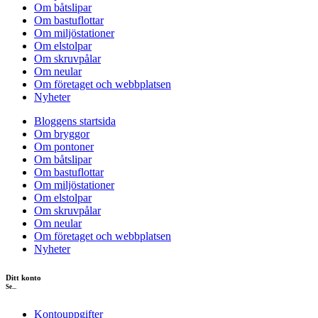
Om båtslipar
Om bastuflottar
Om miljöstationer
Om elstolpar
Om skruvpålar
Om neular
Om företaget och webbplatsen
Nyheter
Bloggens startsida
Om bryggor
Om pontoner
Om båtslipar
Om bastuflottar
Om miljöstationer
Om elstolpar
Om skruvpålar
Om neular
Om företaget och webbplatsen
Nyheter
Ditt konto
Se...
Kontouppgifter