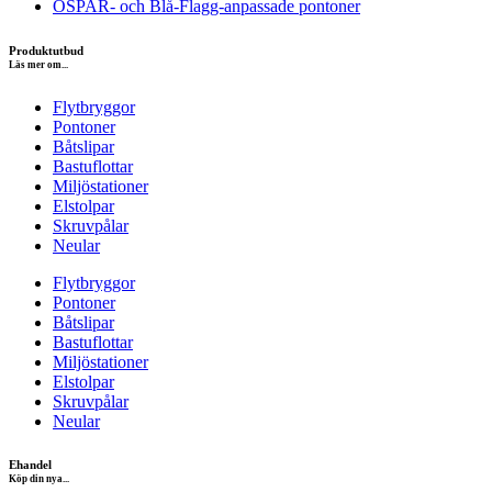
OSPAR- och Blå-Flagg-anpassade pontoner
Produktutbud
Läs mer om...
Flytbryggor
Pontoner
Båtslipar
Bastuflottar
Miljöstationer
Elstolpar
Skruvpålar
Neular
Flytbryggor
Pontoner
Båtslipar
Bastuflottar
Miljöstationer
Elstolpar
Skruvpålar
Neular
Ehandel
Köp din nya...