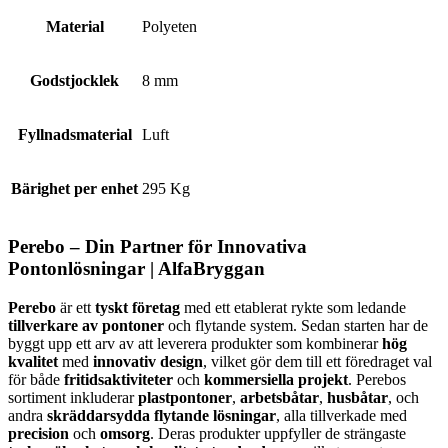
Material
Polyeten
Godstjocklek
8 mm
Fyllnadsmaterial
Luft
Bärighet per enhet
295 Kg
Perebo – Din Partner för Innovativa
Pontonlösningar | AlfaBryggan
Perebo
är ett
tyskt företag
med ett etablerat rykte som ledande
tillverkare av pontoner
och flytande system. Sedan starten har de
byggt upp ett arv av att leverera produkter som kombinerar
hög
kvalitet
med
innovativ design
, vilket gör dem till ett föredraget val
för både
fritidsaktiviteter
och
kommersiella projekt
. Perebos
sortiment inkluderar
plastpontoner
,
arbetsbåtar
,
husbåtar
, och
andra
skräddarsydda flytande lösningar
, alla tillverkade med
precision
och
omsorg
. Deras produkter uppfyller de strängaste