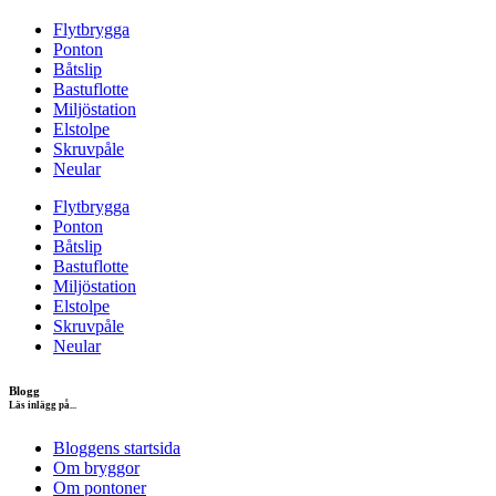
Flytbrygga
Ponton
Båtslip
Bastuflotte
Miljöstation
Elstolpe
Skruvpåle
Neular
Flytbrygga
Ponton
Båtslip
Bastuflotte
Miljöstation
Elstolpe
Skruvpåle
Neular
Blogg
Läs inlägg på...
Bloggens startsida
Om bryggor
Om pontoner