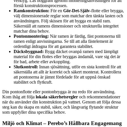
verktyg. Läs noggrant igenom monteringsanvisningen för att
förstå konstruktionsprocessen.
Ramkonstruktion:
För en
Gör-Det-Själv
-flotte eller brygga,
välj dimensionerade reglar som matchar den tänkta lasten och
användningen. Följ skissen för att bygga en stabil ram.
Säkerställ att ramens dimensioner och strukturella integritet
matchar dina behov.
Pontonmontering:
När ramen är färdig, fäst pontonerna till
ramen enligt anvisningarna. Se till att alla fästelement är
ordentligt åtdragna för att garantera stabilitet.
Däcksbyggnad:
Bygg däcket ovanpå ramen med lämpligt
material för din flottes eller bryggas ändamål, vare sig det är
för bad, arbete eller avkoppling.
Slutkontroll:
Innan sjösättning, utför en sista kontroll för att
säkerställa att allt är korrekt och säkert monterat. Kontrollera
att pontonerna är jämnt fördelade för att uppnå önskad
stabilitet och flytkraft.
Din pontonflotte eller pontonbrygga är nu redo för användning.
Kom ihåg att följa
lokala säkerhetsregler
och rekommendationer
när du använder din konstruktion på vattnet. Genom att följa dessa
steg kan du skapa en stabil, säker, och långvarig flytande struktur
som uppfyller dina specifika behov.
Miljö och Klimat – Perebo’s Hållbara Engagemang