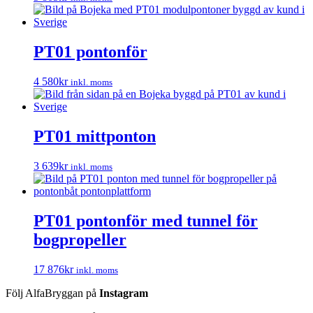
PT01 pontonför
4 580
kr
inkl. moms
PT01 mittponton
3 639
kr
inkl. moms
PT01 pontonför med tunnel för
bogpropeller
17 876
kr
inkl. moms
Följ AlfaBryggan på
Instagram