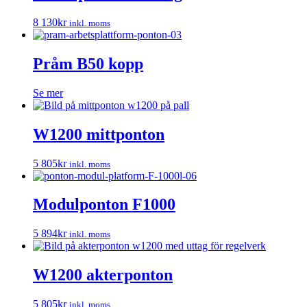
8 130
kr
inkl. moms
Pråm B50 kopp
Se mer
W1200 mittponton
5 805
kr
inkl. moms
Modulponton F1000
5 894
kr
inkl. moms
W1200 akterponton
5 805
kr
inkl. moms