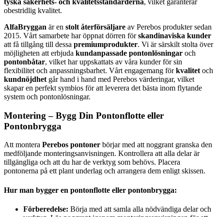
tyska säkerhets- och kvalitetsstandarderna
, vilket garanterar
obestridlig kvalitet.
AlfaBryggan
är en
stolt återförsäljare
av Perebos produkter sedan
2015. Vårt samarbete har öppnat dörren för
skandinaviska kunder
att få tillgång till dessa
premiumprodukter
. Vi är särskilt stolta över
möjligheten att erbjuda
kundanpassade pontonlösningar
och
pontonbåtar
, vilket har uppskattats av våra kunder för sin
flexibilitet och anpassningsbarhet. Vårt engagemang för
kvalitet
och
kundnöjdhet
går hand i hand med Perebos värderingar, vilket
skapar en perfekt symbios för att leverera det bästa inom flytande
system och pontonlösningar.
Montering – Bygg Din Pontonflotte eller
Pontonbrygga
Att montera
Perebos pontoner
börjar med att noggrant granska den
medföljande monteringsanvisningen. Kontrollera att alla delar är
tillgängliga och att du har de verktyg som behövs. Placera
pontonerna på ett plant underlag och arrangera dem enligt skissen.
Hur man bygger en pontonflotte eller pontonbrygga:
Förberedelse:
Börja med att samla alla nödvändiga delar och