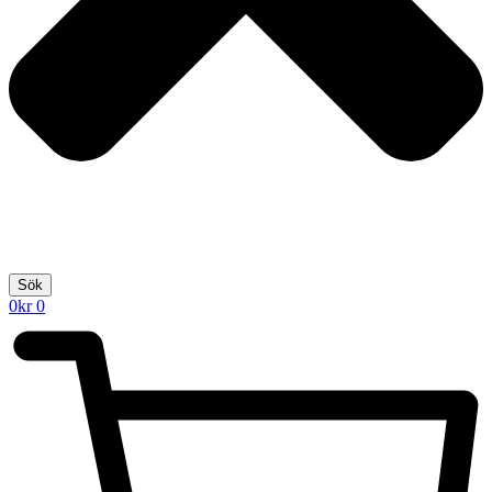
Sök
0
kr
0