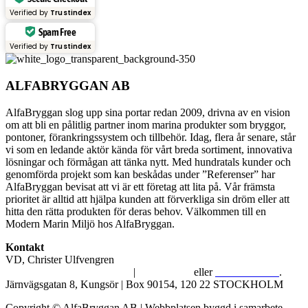
Verified by
Trustindex
Spam Free
Verified by
Trustindex
ALFABRYGGAN AB
AlfaBryggan slog upp sina portar redan 2009, drivna av en vision
om att bli en pålitlig partner inom marina produkter som bryggor,
pontoner, förankringssystem och tillbehör. Idag, flera år senare, står
vi som en ledande aktör kända för vårt breda sortiment, innovativa
lösningar och förmågan att tänka nytt. Med hundratals kunder och
genomförda projekt som kan beskådas under ”Referenser” har
AlfaBryggan bevisat att vi är ett företag att lita på. Vår främsta
prioritet är alltid att hjälpa kunden att förverkliga sin dröm eller att
hitta den rätta produkten för deras behov. Välkommen till en
Modern Marin Miljö hos AlfaBryggan.
Kontakt
VD, Christer Ulfvengren
alfabryggan@alfabryggan.se
|
08-39 16 72
eller
070-482 69 09
.
Järnvägsgatan 8, Kungsör | Box 90154, 120 22 STOCKHOLM
Copyright © AlfaBryggan AB | Webbplatsen byggd i samarbete