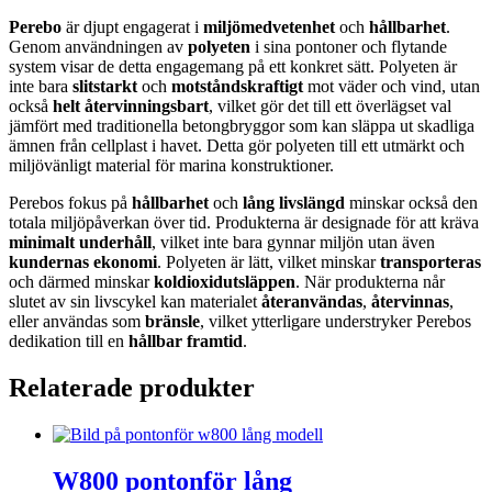
Perebo
är djupt engagerat i
miljömedvetenhet
och
hållbarhet
.
Genom användningen av
polyeten
i sina pontoner och flytande
system visar de detta engagemang på ett konkret sätt. Polyeten är
inte bara
slitstarkt
och
motståndskraftigt
mot väder och vind, utan
också
helt återvinningsbart
, vilket gör det till ett överlägset val
jämfört med traditionella betongbryggor som kan släppa ut skadliga
ämnen från cellplast i havet. Detta gör polyeten till ett utmärkt och
miljövänligt material för marina konstruktioner.
Perebos fokus på
hållbarhet
och
lång livslängd
minskar också den
totala miljöpåverkan över tid. Produkterna är designade för att kräva
minimalt underhåll
, vilket inte bara gynnar miljön utan även
kundernas ekonomi
. Polyeten är lätt, vilket minskar
transporteras
och därmed minskar
koldioxidutsläppen
. När produkterna når
slutet av sin livscykel kan materialet
återanvändas
,
återvinnas
,
eller användas som
bränsle
, vilket ytterligare understryker Perebos
dedikation till en
hållbar framtid
.
Relaterade produkter
W800 pontonför lång