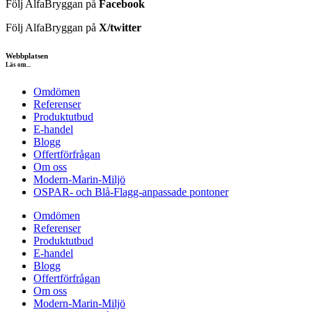
Följ AlfaBryggan på
Facebook
Följ AlfaBryggan på
X/twitter
Webbplatsen
Läs om...
Omdömen
Referenser
Produktutbud
E-handel
Blogg
Offertförfrågan
Om oss
Modern-Marin-Miljö
OSPAR- och Blå-Flagg-anpassade pontoner
Omdömen
Referenser
Produktutbud
E-handel
Blogg
Offertförfrågan
Om oss
Modern-Marin-Miljö