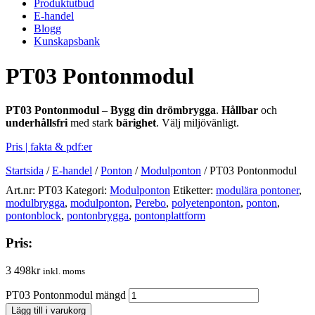
Produktutbud
E-handel
Blogg
Kunskapsbank
PT03 Pontonmodul
PT03 Pontonmodul
–
Bygg din drömbrygga
.
Hållbar
och
underhållsfri
med stark
bärighet
. Välj miljövänligt.
Pris | fakta & pdf:er
Startsida
/
E-handel
/
Ponton
/
Modulponton
/
PT03 Pontonmodul
Art.nr:
PT03
Kategori:
Modulponton
Etiketter:
modulära pontoner
,
modulbrygga
,
modulponton
,
Perebo
,
polyetenponton
,
ponton
,
pontonblock
,
pontonbrygga
,
pontonplattform
Pris:
3 498
kr
inkl. moms
PT03 Pontonmodul mängd
Lägg till i varukorg