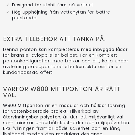
Designad för stabil färd
på vattnet.
Hög upphöjning
från vattenytan för bättre
prestanda.
EXTRA TILLBEHÖR ATT TÄNKA PÅ:
Denna ponton
kan kompletteras med inbyggda lådor
för bränsle, avlopp eller ballast. För en komplett
pontonkonfiguration med balkar och allt, kolla under
avdelning bastupontoner eller
kontakta oss
för en
kundanpassad offert.
VARFÖR W800 MITTPONTON ÄR RÄTT
VAL:
W800 Mittponton
är en
modulär
och
hållbar
lösning
för vattenbaserade projekt. Tillverkad av
återvinningsbar polyeten
, är den ett
miljövänligt val
som minskar underhållskostnader och miljöpåverkan.
EPS-fyllningen främjar både säkerhet och en lång
livslängd, medan den modulära designen