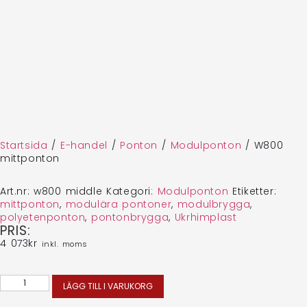
Startsida
/
E-handel
/
Ponton
/
Modulponton
/
W800
mittponton
Art.nr:
w800 middle
Kategori:
Modulponton
Etiketter:
mittponton
,
modulära pontoner
,
modulbrygga
,
polyetenponton
,
pontonbrygga
,
Ukrhimplast
PRIS:
4 073
kr
inkl. moms
LÄGG TILL I VARUKORG