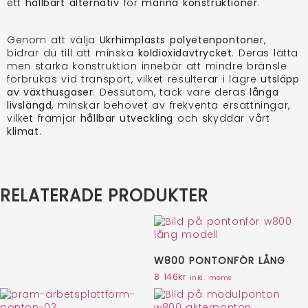
ett
hållbart alternativ
för
marina konstruktioner
.
Genom att välja
Ukrhimplasts polyetenpontoner
,
bidrar du till att minska
koldioxidavtrycket
. Deras lätta
men starka konstruktion innebär att mindre bränsle
förbrukas vid transport, vilket resulterar i lägre
utsläpp
av växthusgaser
. Dessutom, tack vare deras
långa
livslängd
, minskar behovet av frekventa ersättningar,
vilket främjar
hållbar utveckling
och skyddar vårt
klimat
.
RELATERADE PRODUKTER
W800 PONTONFÖR LÅNG
8 146
kr
inkl. moms