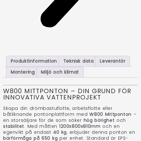
Produktinformation
Teknisk data
Leverantör
Montering
Miljö och klimat
W800 MITTPONTON – DIN GRUND FÖR
INNOVATIVA VATTENPROJEKT
Skapa din drömbastuflotte, arbetsflotte eller
båtliknande pontonplattform med
W800 Mittponton
–
en storsäljare för de som söker
hög bärighet
och
stabilitet
. Med måtten
1200x800x810mm
och en
egenvikt på endast
40 kg
, erbjuder denna ponton en
bärförmåga på 650 kg
per enhet. Standard är EPS-