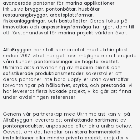
avancerade pontoner
för
marina applikationer
,
inklusive
bryggor
,
pontonbåtar
,
husbåtar
,
restaurangbryggor
,
arbetsplattformar
,
fiskeanläggningar
, och
bastuflottar
. Deras fokus på
innovation
och
anpassningsförmåga
har gjort dem till
ett förstahandsval för
marina projekt
världen över.
AlfaBryggan
har stolt samarbetat med Ukrhimplast
sedan 2017, vilket har gett oss möjligheten att erbjuda
våra kunder
pontonlösningar av högsta kvalitet
.
Ukrhimplasts användning av
modern teknik
och
sofistikerade produktionsmetoder
säkerställer att
deras pontoner inte bara uppfyller utan överträffar
förväntningar på
hållbarhet
,
styrka
, och
prestanda
. Vi
har levererat flera
lyckade projekt
, vilka går att finna
under avdelningen
referenser
.
Genom vår partnerskap med Ukrhimplast kan vi på
AlfaBryggan leverera ett
omfattande sortiment
av
pontonprodukter
, anpassade efter dina unika behov.
Oavsett om det handlar om
stora kommersiella
installationer
eller
mindre privata projekt
, erbjuder vi