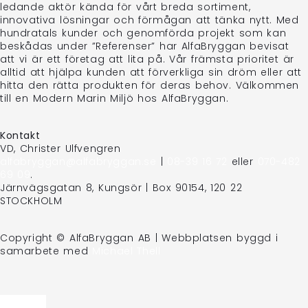
ledande aktör kända för vårt breda sortiment,
innovativa lösningar och förmågan att tänka nytt. Med
hundratals kunder och genomförda projekt som kan
beskådas under ”Referenser” har AlfaBryggan bevisat
att vi är ett företag att lita på. Vår främsta prioritet är
alltid att hjälpa kunden att förverkliga sin dröm eller att
hitta den rätta produkten för deras behov. Välkommen
till en Modern Marin Miljö hos AlfaBryggan.
Kontakt
VD, Christer Ulfvengren
alfabryggan@alfabryggan.se
|
08-39 16 72
eller
070-482
69 09
.
Järnvägsgatan 8, Kungsör | Box 90154, 120 22
STOCKHOLM
Copyright © AlfaBryggan AB | Webbplatsen byggd i
samarbete med
Michael Thell