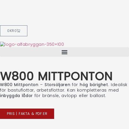
0
KR
0
W800 MITTPONTON
W800 Mittponton
–
Storsäljaren
för
hög bärighet
. Idealisk
för bastuflottar, arbetsflottar. Kan kompletteras med
inbyggda lådor
för bränsle, avlopp eller ballast.
PRIS | FAKTA & PDF:ER