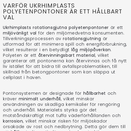
VARFÖR UKRHIMPLASTS
POLYETENPONTONER ÄR ETT HÅLLBART
VAL
Ukrhimplasts
rotationsgjutna polyetenpontoner
är ett
miljövänligt val
för den miljömedvetna konsumenten.
Tillverkningsprocessen av
rotationsgjutning
är
utformad för att minimera spill och energiförbrukning,
vilket resulterar i en betydligt
låg miljöpåverkan
.
Polyeten är ett
återvinningsbart material
, vilket
garanterar att pontonerna kan återvinnas och få nytt
liv istället för att bidra till avfallsproblematiken, till
skillnad från betongpontoner som kan släppa ut
cellplast i haven.
Pontonsystemen är designade för
hållbarhet
och
kräver
minimalt underhåll
, vilket minskar
användningen av skadliga kemikalier för rengöring
och underhåll. Materialets styrka gör det
motståndskraftigt mot tuffa väderförhållanden och
korrosion
, vilket minskar risken för miljöskador
orsakade av rost och nedbrytning. Detta gör dem till