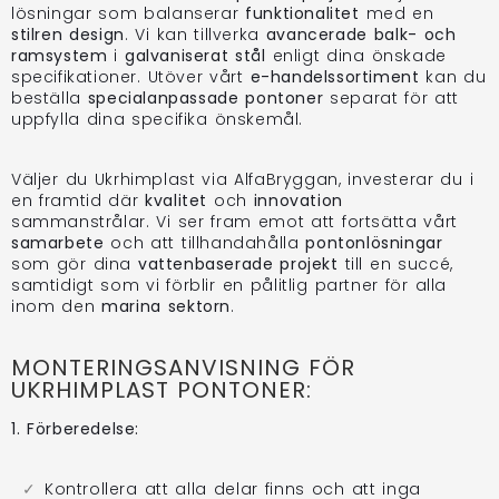
lösningar som balanserar
funktionalitet
med en
stilren design
. Vi kan tillverka
avancerade balk- och
ramsystem
i
galvaniserat stål
enligt dina önskade
specifikationer. Utöver vårt
e-handelssortiment
kan du
beställa
specialanpassade pontoner
separat för att
uppfylla dina specifika önskemål.
Väljer du Ukrhimplast via AlfaBryggan, investerar du i
en framtid där
kvalitet
och
innovation
sammanstrålar. Vi ser fram emot att fortsätta vårt
samarbete
och att tillhandahålla
pontonlösningar
som gör dina
vattenbaserade projekt
till en succé,
samtidigt som vi förblir en pålitlig partner för alla
inom den
marina sektorn
.
MONTERINGSANVISNING FÖR
UKRHIMPLAST PONTONER:
1. Förberedelse:
Kontrollera att alla delar finns och att inga