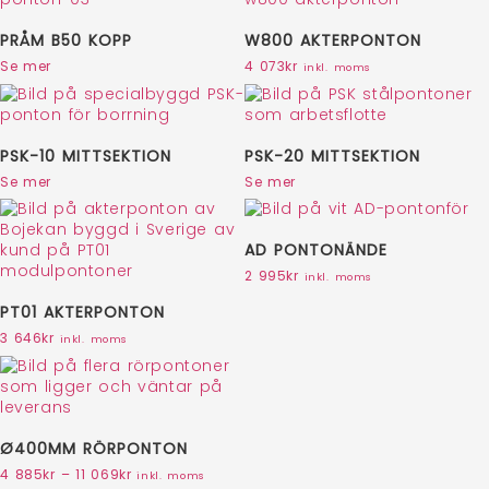
PRÅM B50 KOPP
W800 AKTERPONTON
Se mer
4 073
kr
inkl. moms
PSK-10 MITTSEKTION
PSK-20 MITTSEKTION
Se mer
Se mer
AD PONTONÄNDE
2 995
kr
inkl. moms
PT01 AKTERPONTON
3 646
kr
inkl. moms
Ø400MM RÖRPONTON
4 885
kr
–
11 069
kr
inkl. moms