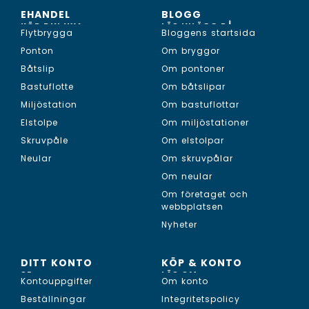
EHANDEL
BLOGG
KÖP DIN NYA...
LÄS INLÄGG PÅ...
Flytbrygga
Bloggens startsida
Ponton
Om bryggor
Båtslip
Om pontoner
Bastuflotte
Om båtslipar
Miljöstation
Om bastuflottar
Elstolpe
Om miljöstationer
Skruvpåle
Om elstolpar
Neular
Om skruvpålar
Om neular
Om företaget och
webbplatsen
Nyheter
DITT KONTO
KÖP & KONTO
SE...
LÄS OM...
Kontouppgifter
Om konto
Beställningar
Integritetspolicy