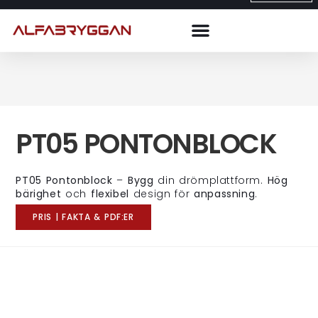
PT05 PONTONBLOCK
PT05 Pontonblock
–
Bygg
din drömplattform.
Hög
bärighet
och
flexibel
design för
anpassning
.
PRIS | FAKTA & PDF:ER