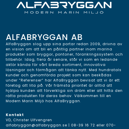
ALFABRYGGAN AB
AlfaBryggan slog upp sina portar redan 2009, drivna av
en vision om att bli en pålitlig partner inom marina
produkter som bryggor, pontoner, förankringssystem och
tillbehör. Idag, flera år senare, står vi som en ledande
aktör kända för vårt breda sortiment, innovativa
lösningar och förmågan att tänka nytt. Med hundratals
kunder och genomförda projekt som kan beskådas
under ”Referenser” har AlfaBryggan bevisat att vi är ett
företag att lita på. Vår främsta prioritet är alltid att
hjälpa kunden att förverkliga sin dröm eller att hitta den
rätta produkten för deras behov. Välkommen till en
Modern Marin Miljö hos AlfaBryggan.
Kontakt
VD, Christer Ulfvengren
alfabryggan@alfabryggan.se
|
08-39 16 72
eller
070-