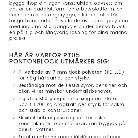
bygga ihop din egen konstruktion, oavsett om
det är en badplattform, en arbetsplattform, en
scen, en restaurangbrygga, eller en flotte för
tunga transporter. Tillverkade av robust polyeten
med ingjutna M10 gängor, erbjuder dessa block
en pålitlig och långvarig lösning för dina marina
projekt.
HÄR ÄR VARFÖR PT05
PONTONBLOCK UTMÄRKER SIG:
Tillverkade av 7 mm tjock polyeten (PE-LLD)
för hög hållbarhet och styrka.
Beständiga mot
de flesta syror, bensiner och
oljor, vilket minskar underhållsbehovet.
Ingjutna M10 gängor i mässing
som klarar
upp till 700 kg dragkraft per styck, för säkra
och stabila konstruktioner.
Flexibel och anpassningsbar
för olika
konstruktioner och storlekar, kan byggas på
direkt i vattnet.
Enkel montering
med självlåsande gängor