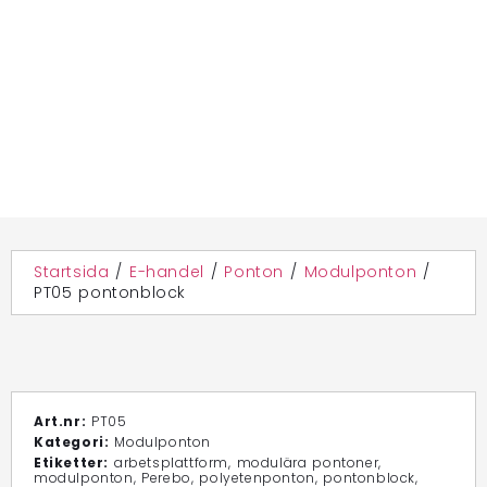
Startsida
/
E-handel
/
Ponton
/
Modulponton
/
PT05 pontonblock
Art.nr:
PT05
Kategori:
Modulponton
Etiketter:
arbetsplattform
,
modulära pontoner
,
modulponton
,
Perebo
,
polyetenponton
,
pontonblock
,