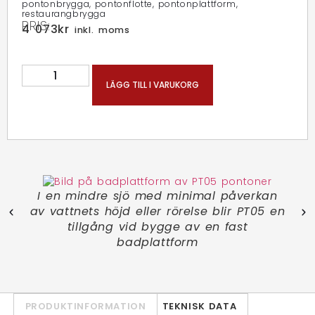
pontonbrygga
,
pontonflotte
,
pontonplattform
,
restaurangbrygga
PRIS:
4 073
kr
inkl. moms
LÄGG TILL I VARUKORG
I en mindre sjö med minimal påverkan
lt
Nå
av vattnets höjd eller rörelse blir PT05 en
m är
stå
tillgång vid bygge av en fast
badplattform
PRODUKTINFORMATION
TEKNISK DATA