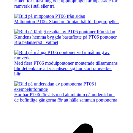
Hålen för infästning och upphöjningen är inpassade för
ramverk i stål eller trä
Mittponton PT06. Standard är utan hål för bogpropeller.
Kundens hemma byggda bastuflotte på PT06 pontoner.
Bra balanserad i vattnet
Med flera PT06 modulpontoner monterade tillsammans
blir det enklare att visualisera sig hur stort ramverket
blir
Har har PT06 försätts med aluminium på undersidan i
de befintliga gängorna för att hålla samman pontonerna