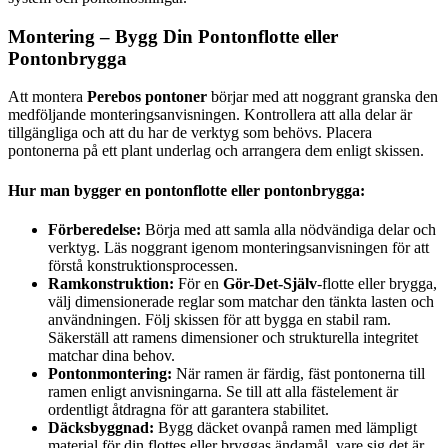
Montering – Bygg Din Pontonflotte eller
Pontonbrygga
Att montera
Perebos pontoner
börjar med att noggrant granska den
medföljande monteringsanvisningen. Kontrollera att alla delar är
tillgängliga och att du har de verktyg som behövs. Placera
pontonerna på ett plant underlag och arrangera dem enligt skissen.
Hur man bygger en pontonflotte eller pontonbrygga:
Förberedelse:
Börja med att samla alla nödvändiga delar och
verktyg. Läs noggrant igenom monteringsanvisningen för att
förstå konstruktionsprocessen.
Ramkonstruktion:
För en
Gör-Det-Själv
-flotte eller brygga,
välj dimensionerade reglar som matchar den tänkta lasten och
användningen. Följ skissen för att bygga en stabil ram.
Säkerställ att ramens dimensioner och strukturella integritet
matchar dina behov.
Pontonmontering:
När ramen är färdig, fäst pontonerna till
ramen enligt anvisningarna. Se till att alla fästelement är
ordentligt åtdragna för att garantera stabilitet.
Däcksbyggnad:
Bygg däcket ovanpå ramen med lämpligt
material för din flottes eller bryggas ändamål, vare sig det är