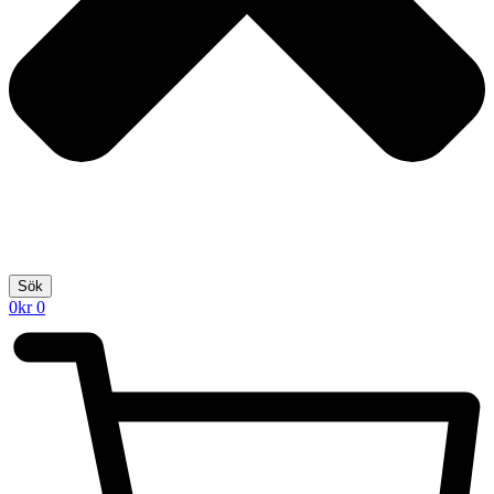
Sök
0
kr
0