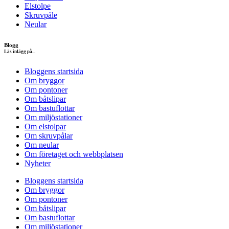
Elstolpe
Skruvpåle
Neular
Blogg
Läs inlägg på...
Bloggens startsida
Om bryggor
Om pontoner
Om båtslipar
Om bastuflottar
Om miljöstationer
Om elstolpar
Om skruvpålar
Om neular
Om företaget och webbplatsen
Nyheter
Bloggens startsida
Om bryggor
Om pontoner
Om båtslipar
Om bastuflottar
Om miljöstationer