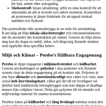
för bad, arbete eller avkoppling.
Slutkontroll:
Innan sjösättning, utför en sista kontroll för att
säkerställa att allt är korrekt och säkert monterat. Kontrollera
att pontonerna är jämnt fördelade för att uppnå önskad
stabilitet och flytkraft.
Din pontonflotte eller pontonbrygga är nu redo för användning.
Kom ihåg att följa
lokala säkerhetsregler
och rekommendationer
när du använder din konstruktion på vattnet. Genom att följa dessa
steg kan du skapa en stabil, säker, och långvarig flytande struktur
som uppfyller dina specifika behov.
Miljö och Klimat – Perebo’s Hållbara Engagemang
Perebo
är djupt engagerat i
miljömedvetenhet
och
hållbarhet
.
Genom användningen av
polyeten
i sina pontoner och flytande
system visar de detta engagemang på ett konkret sätt. Polyeten är
inte bara
slitstarkt
och
motståndskraftigt
mot väder och vind, utan
också
helt återvinningsbart
, vilket gör det till ett överlägset val
jämfört med traditionella betongbryggor som kan släppa ut skadliga
ämnen från cellplast i havet. Detta gör polyeten till ett utmärkt och
miljövänligt material för marina konstruktioner.
Perebos fokus på
hållbarhet
och
lång livslängd
minskar också den