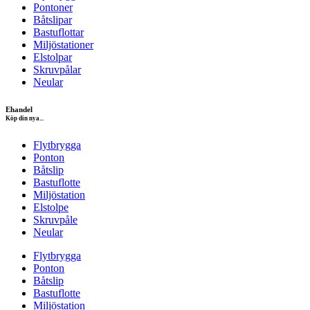
Pontoner
Båtslipar
Bastuflottar
Miljöstationer
Elstolpar
Skruvpålar
Neular
Ehandel
Köp din nya...
Flytbrygga
Ponton
Båtslip
Bastuflotte
Miljöstation
Elstolpe
Skruvpåle
Neular
Flytbrygga
Ponton
Båtslip
Bastuflotte
Miljöstation