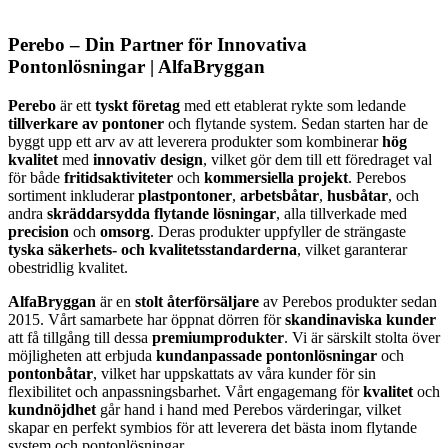
Perebo – Din Partner för Innovativa
Pontonlösningar | AlfaBryggan
Perebo
är ett
tyskt företag
med ett etablerat rykte som ledande
tillverkare av pontoner
och flytande system. Sedan starten har de
byggt upp ett arv av att leverera produkter som kombinerar
hög
kvalitet
med
innovativ design
, vilket gör dem till ett föredraget val
för både
fritidsaktiviteter
och
kommersiella projekt
. Perebos
sortiment inkluderar
plastpontoner
,
arbetsbåtar
,
husbåtar
, och
andra
skräddarsydda flytande lösningar
, alla tillverkade med
precision
och
omsorg
. Deras produkter uppfyller de strängaste
tyska säkerhets- och kvalitetsstandarderna
, vilket garanterar
obestridlig kvalitet.
AlfaBryggan
är en
stolt återförsäljare
av Perebos produkter sedan
2015. Vårt samarbete har öppnat dörren för
skandinaviska kunder
att få tillgång till dessa
premiumprodukter
. Vi är särskilt stolta över
möjligheten att erbjuda
kundanpassade pontonlösningar
och
pontonbåtar
, vilket har uppskattats av våra kunder för sin
flexibilitet och anpassningsbarhet. Vårt engagemang för
kvalitet
och
kundnöjdhet
går hand i hand med Perebos värderingar, vilket
skapar en perfekt symbios för att leverera det bästa inom flytande
system och pontonlösningar.