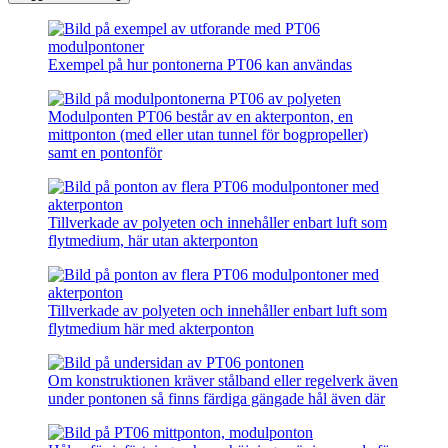
Exempel på hur pontonerna PT06 kan användas
Modulponten PT06 består av en akterponton, en
mittponton (med eller utan tunnel för bogpropeller)
samt en pontonför
Tillverkade av polyeten och innehåller enbart luft som
flytmedium, här utan akterponton
Tillverkade av polyeten och innehåller enbart luft som
flytmedium här med akterponton
Om konstruktionen kräver stålband eller regelverk även
under pontonen så finns färdiga gängade hål även där