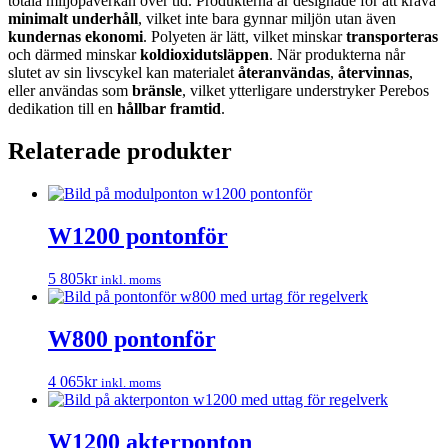
totala miljöpåverkan över tid. Produkterna är designade för att kräva
minimalt underhåll
, vilket inte bara gynnar miljön utan även
kundernas ekonomi
. Polyeten är lätt, vilket minskar
transporteras
och därmed minskar
koldioxidutsläppen
. När produkterna når
slutet av sin livscykel kan materialet
återanvändas
,
återvinnas
,
eller användas som
bränsle
, vilket ytterligare understryker Perebos
dedikation till en
hållbar framtid
.
Relaterade produkter
W1200 pontonför
5 805
kr
inkl. moms
W800 pontonför
4 065
kr
inkl. moms
W1200 akterponton