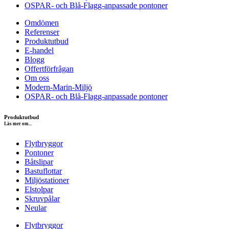
OSPAR- och Blå-Flagg-anpassade pontoner
Omdömen
Referenser
Produktutbud
E-handel
Blogg
Offertförfrågan
Om oss
Modern-Marin-Miljö
OSPAR- och Blå-Flagg-anpassade pontoner
Produktutbud
Läs mer om...
Flytbryggor
Pontoner
Båtslipar
Bastuflottar
Miljöstationer
Elstolpar
Skruvpålar
Neular
Flytbryggor