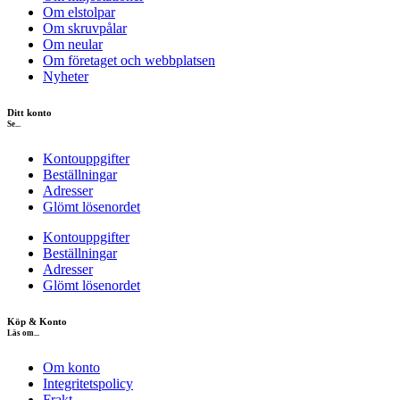
Om elstolpar
Om skruvpålar
Om neular
Om företaget och webbplatsen
Nyheter
Ditt konto
Se...
Kontouppgifter
Beställningar
Adresser
Glömt lösenordet
Kontouppgifter
Beställningar
Adresser
Glömt lösenordet
Köp & Konto
Läs om...
Om konto
Integritetspolicy
Frakt