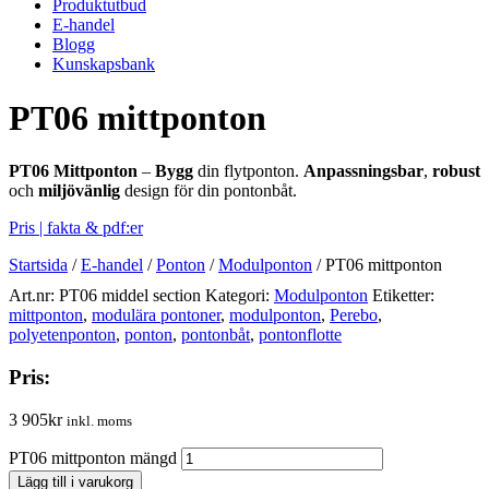
Produktutbud
E-handel
Blogg
Kunskapsbank
PT06 mittponton
PT06 Mittponton
–
Bygg
din flytponton.
Anpassningsbar
,
robust
och
miljövänlig
design för din pontonbåt.
Pris | fakta & pdf:er
Startsida
/
E-handel
/
Ponton
/
Modulponton
/
PT06 mittponton
Art.nr:
PT06 middel section
Kategori:
Modulponton
Etiketter:
mittponton
,
modulära pontoner
,
modulponton
,
Perebo
,
polyetenponton
,
ponton
,
pontonbåt
,
pontonflotte
Pris:
3 905
kr
inkl. moms
PT06 mittponton mängd
Lägg till i varukorg