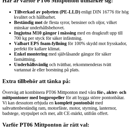
Här är varför PT06 Mittponton utmärker sig:
Tillverkad av polyeten (PE-LLD)
enligt DIN 16776 för hög
kvalitet och hållbarhet.
Beständig mot
de flesta syror, bensiner och oljor, vilket
minskar underhållsbehovet.
Ingjutna M10 gängor i mässing
med en dragkraft upp till
700 kg per styck för säker infästning.
Valbart EPS foam-fyllning
för 100% skydd mot frysskador,
perfekt för kallare klimat.
Enkel montering
med självlåsande gängor för säker
fastsättning.
Underhållsvänlig
och tvättbar, rekommenderas tvätt
vartannat år eller borstning på plats.
Extra tillbehör att tänka på:
Överväg att kombinera PT06 Mittponton med våra
för-, akter- och
mittpontoner med bogpropeller
för att bygga större pontonbåtar.
Vi kan dessutom erbjuda en
komplett pontonbåt
med
saltvattenbeständig ram, motorfäste, motor, styrning, lanternor,
badstege, styrpulpet och mer, allt CE-märkt, utifrån offert.
Varför PT06 Mittponton är rätt val: