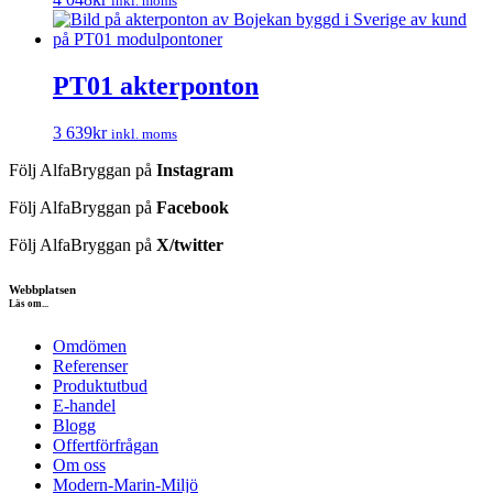
inkl. moms
PT01 akterponton
3 639
kr
inkl. moms
Följ AlfaBryggan på
Instagram
Följ AlfaBryggan på
Facebook
Följ AlfaBryggan på
X/twitter
Webbplatsen
Läs om...
Omdömen
Referenser
Produktutbud
E-handel
Blogg
Offertförfrågan
Om oss
Modern-Marin-Miljö