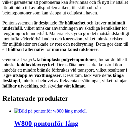
vilket garanterar att pontonerna kan återvinnas och få nytt liv istället
för att bidra till avfallsproblematiken, till skillnad från
betongpontoner som kan släppa ut cellplast i haven.
Pontonsystemen är designade för
hållbarhet
och kräver
minimalt
underhåll
, vilket minskar användningen av skadliga kemikalier för
rengöring och underhåll. Materialets styrka gör det motståndskraftigt
mot tuffa väderförhållanden och
korrosion
, vilket minskar risken
för miljöskador orsakade av rost och nedbrytning. Detta gör dem till
ett
hållbart alternativ
för
marina konstruktioner
.
Genom att välja
Ukrhimplasts polyetenpontoner
, bidrar du till att
minska
koldioxidavtrycket
. Deras lätta men starka konstruktion
innebär att mindre bränsle förbrukas vid transport, vilket resulterar i
lägre
utsläpp av växthusgaser
. Dessutom, tack vare deras
långa
livslängd
, minskar behovet av frekventa ersättningar, vilket främjar
hållbar utveckling
och skyddar vårt
klimat
.
Relaterade produkter
W800 pontonför lång