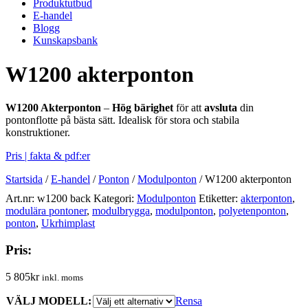
Produktutbud
E-handel
Blogg
Kunskapsbank
W1200 akterponton
W1200 Akterponton
–
Hög bärighet
för att
avsluta
din
pontonflotte på bästa sätt. Idealisk för stora och stabila
konstruktioner.
Pris | fakta & pdf:er
Startsida
/
E-handel
/
Ponton
/
Modulponton
/
W1200 akterponton
Art.nr:
w1200 back
Kategori:
Modulponton
Etiketter:
akterponton
,
modulära pontoner
,
modulbrygga
,
modulponton
,
polyetenponton
,
ponton
,
Ukrhimplast
Pris:
5 805
kr
inkl. moms
VÄLJ MODELL:
Rensa