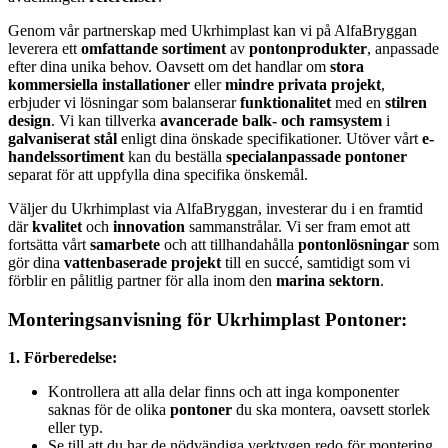
Genom vår partnerskap med Ukrhimplast kan vi på AlfaBryggan
leverera ett
omfattande sortiment
av
pontonprodukter
, anpassade
efter dina unika behov. Oavsett om det handlar om
stora
kommersiella installationer
eller
mindre privata projekt
,
erbjuder vi lösningar som balanserar
funktionalitet
med en
stilren
design
. Vi kan tillverka
avancerade balk- och ramsystem
i
galvaniserat stål
enligt dina önskade specifikationer. Utöver vårt
e-
handelssortiment
kan du beställa
specialanpassade pontoner
separat för att uppfylla dina specifika önskemål.
Väljer du Ukrhimplast via AlfaBryggan, investerar du i en framtid
där
kvalitet
och
innovation
sammanstrålar. Vi ser fram emot att
fortsätta vårt
samarbete
och att tillhandahålla
pontonlösningar
som
gör dina
vattenbaserade projekt
till en succé, samtidigt som vi
förblir en pålitlig partner för alla inom den
marina sektorn
.
Monteringsanvisning för Ukrhimplast Pontoner:
1. Förberedelse:
Kontrollera att alla delar finns och att inga komponenter
saknas för de olika
pontoner
du ska montera, oavsett storlek
eller typ.
Se till att du har de nödvändiga verktygen redo för montering.