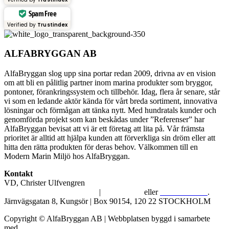
Spam Free
Verified by
Trustindex
ALFABRYGGAN AB
AlfaBryggan slog upp sina portar redan 2009, drivna av en vision
om att bli en pålitlig partner inom marina produkter som bryggor,
pontoner, förankringssystem och tillbehör. Idag, flera år senare, står
vi som en ledande aktör kända för vårt breda sortiment, innovativa
lösningar och förmågan att tänka nytt. Med hundratals kunder och
genomförda projekt som kan beskådas under ”Referenser” har
AlfaBryggan bevisat att vi är ett företag att lita på. Vår främsta
prioritet är alltid att hjälpa kunden att förverkliga sin dröm eller att
hitta den rätta produkten för deras behov. Välkommen till en
Modern Marin Miljö hos AlfaBryggan.
Kontakt
VD, Christer Ulfvengren
alfabryggan@alfabryggan.se
|
08-39 16 72
eller
070-482 69 09
.
Järnvägsgatan 8, Kungsör | Box 90154, 120 22 STOCKHOLM
Copyright © AlfaBryggan AB | Webbplatsen byggd i samarbete
med
Michael Thell