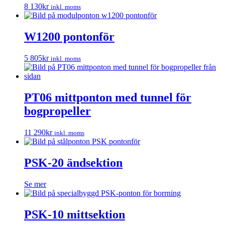
8 130
kr
inkl. moms
W1200 pontonför
5 805
kr
inkl. moms
PT06 mittponton med tunnel för
bogpropeller
11 290
kr
inkl. moms
PSK-20 ändsektion
Se mer
PSK-10 mittsektion