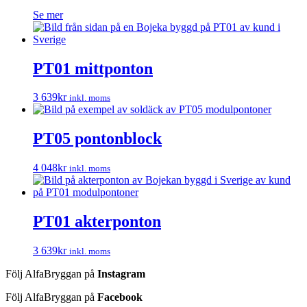
Se mer
PT01 mittponton
3 639
kr
inkl. moms
PT05 pontonblock
4 048
kr
inkl. moms
PT01 akterponton
3 639
kr
inkl. moms
Följ AlfaBryggan på
Instagram
Följ AlfaBryggan på
Facebook