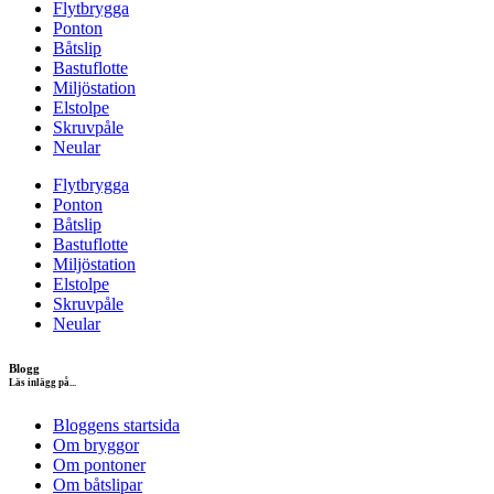
Flytbrygga
Ponton
Båtslip
Bastuflotte
Miljöstation
Elstolpe
Skruvpåle
Neular
Flytbrygga
Ponton
Båtslip
Bastuflotte
Miljöstation
Elstolpe
Skruvpåle
Neular
Blogg
Läs inlägg på...
Bloggens startsida
Om bryggor
Om pontoner
Om båtslipar