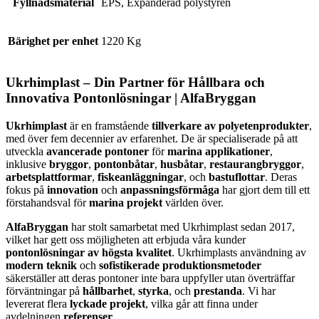
Fyllnadsmaterial
EPS, Expanderad polystyren
Bärighet per enhet
1220 Kg
Ukrhimplast – Din Partner för
Hållbara
och
Innovativa Pontonlösningar
| AlfaBryggan
Ukrhimplast
är en framstående
tillverkare av polyetenprodukter
,
med över fem decennier av erfarenhet. De är specialiserade på att
utveckla
avancerade pontoner
för
marina applikationer
,
inklusive
bryggor
,
pontonbåtar
,
husbåtar
,
restaurangbryggor
,
arbetsplattformar
,
fiskeanläggningar
, och
bastuflottar
. Deras
fokus på
innovation
och
anpassningsförmåga
har gjort dem till ett
förstahandsval för
marina projekt
världen över.
AlfaBryggan
har stolt samarbetat med Ukrhimplast sedan 2017,
vilket har gett oss möjligheten att erbjuda våra kunder
pontonlösningar av högsta kvalitet
. Ukrhimplasts användning av
modern teknik
och
sofistikerade produktionsmetoder
säkerställer att deras pontoner inte bara uppfyller utan överträffar
förväntningar på
hållbarhet
,
styrka
, och
prestanda
. Vi har
levererat flera
lyckade projekt
, vilka går att finna under
avdelningen
referenser
.