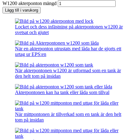
W1200 akterponton mängd
Lägg till i varukorg
Locket och dess infästning på akterpontonen w1200 är
svetsat och gjutet
När en akterponton utrustats med låda har de gjorts ett
urtag ur EPS:en
När akterpontonen w1200 är utformad som en tank är
den helt tom på insidan
Akterpontonen kan ha tank eller låda som tillval
När mittpontonen är tillverkad som en tank är den helt
tom på insidan