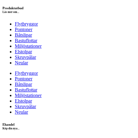
Produktutbud
Läs mer om...
Flytbryggor
Pontoner
Båtslipar
Bastuflottar
Miljöstationer
Elstolpar
Skruvpålar
Neular
Flytbryggor
Pontoner
Båtslipar
Bastuflottar
Miljöstationer
Elstolpar
Skruvpålar
Neular
Ehandel
Köp din nya...