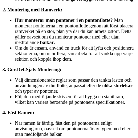
2. Montering med Ramverk:
Hur monterar man pontoner i en pontonflotte?
Man
monterar pontonerna i en pontonflotte genom att först placera
ramverket på en stor, plan yta där du kan arbeta ostört. Detta
gäller oavsett om du monterar pontoner med eller utan
medföljande
balkar
.
Om du är ensam, använd en truck för att lyfta och positionera
sektionerna; om ni är flera, samarbeta för att vinkla upp varje
sektion och koppla ihop dem.
3. Gör-Det-Själv Montering:
Välj dimensionerade reglar som passar den tänkta lasten och
användningen av din flotte, anpassat efter de
olika storlekar
och typer av pontoner.
Följ den medföljande skissen för att bygga en stabil ram,
vilket kan variera beroende på pontonens specifikationer.
4. Fäst Ramen:
När ramen är färdig, fäst den på pontonerna enligt
anvisningarna, oavsett om pontonerna är av typen med eller
utan medföljande balkar.