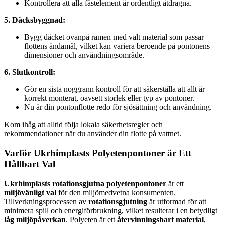
Kontrollera att alla fästelement är ordentligt åtdragna.
5. Däcksbyggnad:
Bygg däcket ovanpå ramen med valt material som passar
flottens ändamål, vilket kan variera beroende på pontonens
dimensioner och användningsområde.
6. Slutkontroll:
Gör en sista noggrann kontroll för att säkerställa att allt är
korrekt monterat, oavsett storlek eller typ av pontoner.
Nu är din pontonflotte redo för sjösättning och användning.
Kom ihåg att alltid följa lokala säkerhetsregler och
rekommendationer när du använder din flotte på vattnet.
Varför Ukrhimplasts Polyetenpontoner är Ett
Hållbart Val
Ukrhimplasts
rotationsgjutna polyetenpontoner
är ett
miljövänligt val
för den miljömedvetna konsumenten.
Tillverkningsprocessen av
rotationsgjutning
är utformad för att
minimera spill och energiförbrukning, vilket resulterar i en betydligt
låg miljöpåverkan
. Polyeten är ett
återvinningsbart material
,