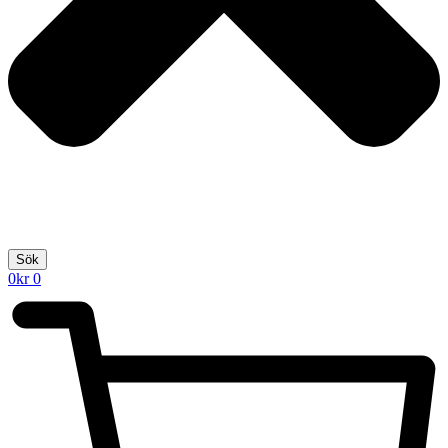
Sök
0
kr
0