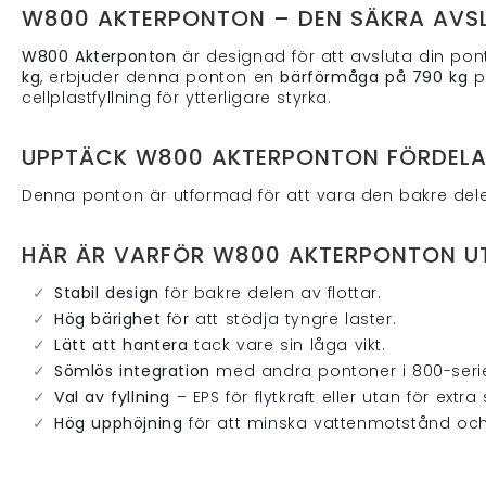
W800 AKTERPONTON – DEN SÄKRA AVSL
W800 Akterponton
är designad för att avsluta din pon
kg
, erbjuder denna ponton en
bärförmåga på 790 kg
pe
cellplastfyllning för ytterligare styrka.
UPPTÄCK W800 AKTERPONTON FÖRDELA
Denna ponton är utformad för att vara den bakre delen
HÄR ÄR VARFÖR W800 AKTERPONTON UT
Stabil design
för bakre delen av flottar.
Hög bärighet
för att stödja tyngre laster.
Lätt att hantera
tack vare sin låga vikt.
Sömlös integration
med andra pontoner i 800-seri
Val av fyllning
– EPS för flytkraft eller utan för extra 
Hög upphöjning
för att minska vattenmotstånd och 