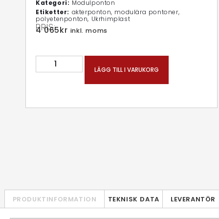
Kategori:
Modulponton
Etiketter:
akterponton
,
modulära pontoner
,
polyetenponton
,
Ukrhimplast
PRIS:
4 065
kr
inkl. moms
LÄGG TILL I VARUKORG
PRODUKTINFORMATION
TEKNISK DATA
LEVERANTÖR