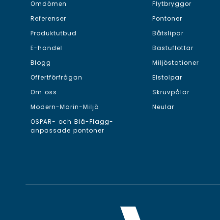
Omdömen
Flytbryggor
Referenser
Pontoner
Produktutbud
Båtslipar
E-handel
Bastuflottar
Blogg
Miljöstationer
Offertförfrågan
Elstolpar
Om oss
Skruvpålar
Modern-Marin-Miljö
Neular
OSPAR- och Blå-Flagg-
anpassade pontoner