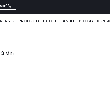
0
0
kr
ERENSER
PRODUKTUTBUD
E-HANDEL
BLOGG
KUNS
å din