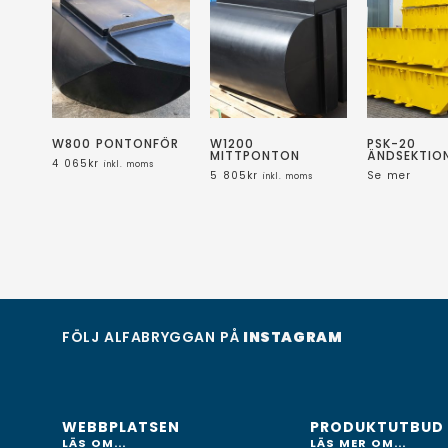
W800 PONTONFÖR
W1200
PSK-20
MITTPONTON
ÄNDSEKTIO
4 065
kr
inkl. moms
5 805
kr
Se mer
inkl. moms
FÖLJ ALFABRYGGAN PÅ
INSTAGRAM
WEBBPLATSEN
PRODUKTUTBUD
LÄS OM...
LÄS MER OM...