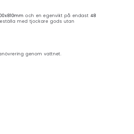
800x810mm
och en egenvikt på endast
48
 beställa med tjockare gods utan
manövrering genom vattnet.