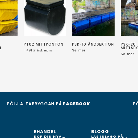
PT02 MITTPONTON
PSK-10 ÄNDSEKTION
PSK-20
N
MITTSE
1 491
kr
Se mer
inkl. moms
Se mer
FÖLJ ALFABRYGGAN PÅ
FACEBOOK
F
EHANDEL
BLOGG
KÖP DIN NYA...
LÄS INLÄGG PÅ...