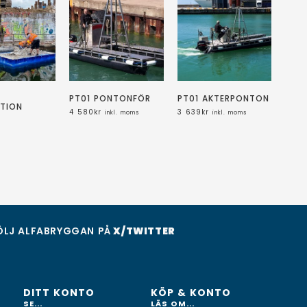
PT01 PONTONFÖR
PT01 AKTERPONTON
KTION
4 580
kr
3 639
kr
inkl. moms
inkl. moms
ÖLJ ALFABRYGGAN PÅ
X/TWITTER
DITT KONTO
KÖP & KONTO
SE...
LÄS OM...