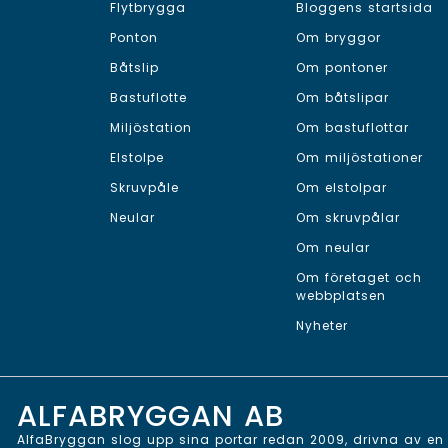
Flytbrygga
Bloggens startsida
Ponton
Om bryggor
Båtslip
Om pontoner
Bastuflotte
Om båtslipar
Miljöstation
Om bastuflottar
Elstolpe
Om miljöstationer
Skruvpåle
Om elstolpar
Neular
Om skruvpålar
Om neular
Om företaget och
webbplatsen
Nyheter
ALFABRYGGAN AB
AlfaBryggan slog upp sina portar redan 2009, drivna av en v