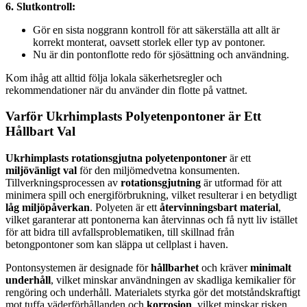
6. Slutkontroll:
Gör en sista noggrann kontroll för att säkerställa att allt är
korrekt monterat, oavsett storlek eller typ av pontoner.
Nu är din pontonflotte redo för sjösättning och användning.
Kom ihåg att alltid följa lokala säkerhetsregler och
rekommendationer när du använder din flotte på vattnet.
Varför Ukrhimplasts Polyetenpontoner är Ett
Hållbart Val
Ukrhimplasts
rotationsgjutna polyetenpontoner
är ett
miljövänligt val
för den miljömedvetna konsumenten.
Tillverkningsprocessen av
rotationsgjutning
är utformad för att
minimera spill och energiförbrukning, vilket resulterar i en betydligt
låg miljöpåverkan
. Polyeten är ett
återvinningsbart material
,
vilket garanterar att pontonerna kan återvinnas och få nytt liv istället
för att bidra till avfallsproblematiken, till skillnad från
betongpontoner som kan släppa ut cellplast i haven.
Pontonsystemen är designade för
hållbarhet
och kräver
minimalt
underhåll
, vilket minskar användningen av skadliga kemikalier för
rengöring och underhåll. Materialets styrka gör det motståndskraftigt
mot tuffa väderförhållanden och
korrosion
, vilket minskar risken