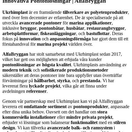
Innovativa Pontonlösningar
| AlfaBryggan
Ukrhimplast
är en framstående
tillverkare av polyetenprodukter
,
med över fem decennier av erfarenhet. De är specialiserade på att
utveckla
avancerade pontoner
för
marina applikationer
,
inklusive
bryggor
,
pontonbåtar
,
husbåtar
,
restaurangbryggor
,
arbetsplattformar
,
fiskeanläggningar
, och
bastuflottar
. Deras
fokus på
innovation
och
anpassningsförmåga
har gjort dem till ett
förstahandsval för
marina projekt
världen över.
AlfaBryggan
har stolt samarbetat med Ukrhimplast sedan 2017,
vilket har gett oss möjligheten att erbjuda våra kunder
pontonlösningar av högsta kvalitet
. Ukrhimplasts användning av
modern teknik
och
sofistikerade produktionsmetoder
säkerställer att deras pontoner inte bara uppfyller utan överträffar
förväntningar på
hållbarhet
,
styrka
, och
prestanda
. Vi har
levererat flera
lyckade projekt
, vilka går att finna under
avdelningen
referenser
.
Genom vår partnerskap med Ukrhimplast kan vi på AlfaBryggan
leverera ett
omfattande sortiment
av
pontonprodukter
, anpassade
efter dina unika behov. Oavsett om det handlar om
stora
kommersiella installationer
eller
mindre privata projekt
,
erbjuder vi lösningar som balanserar
funktionalitet
med en
stilren
design
. Vi kan tillverka
avancerade balk- och ramsystem
i