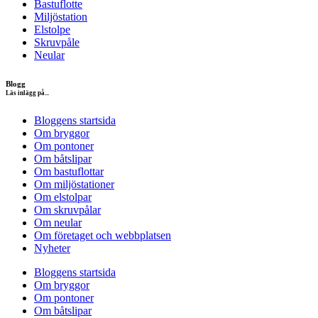
Bastuflotte
Miljöstation
Elstolpe
Skruvpåle
Neular
Blogg
Läs inlägg på...
Bloggens startsida
Om bryggor
Om pontoner
Om båtslipar
Om bastuflottar
Om miljöstationer
Om elstolpar
Om skruvpålar
Om neular
Om företaget och webbplatsen
Nyheter
Bloggens startsida
Om bryggor
Om pontoner
Om båtslipar