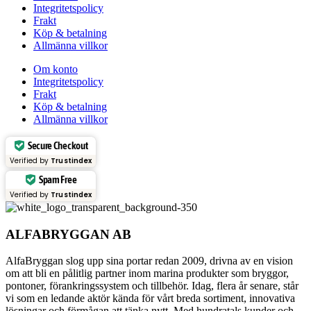
Integritetspolicy
Frakt
Köp & betalning
Allmänna villkor
Om konto
Integritetspolicy
Frakt
Köp & betalning
Allmänna villkor
Secure Checkout
Verified by
Trustindex
Spam Free
Verified by
Trustindex
ALFABRYGGAN AB
AlfaBryggan slog upp sina portar redan 2009, drivna av en vision
om att bli en pålitlig partner inom marina produkter som bryggor,
pontoner, förankringssystem och tillbehör. Idag, flera år senare, står
vi som en ledande aktör kända för vårt breda sortiment, innovativa
lösningar och förmågan att tänka nytt. Med hundratals kunder och