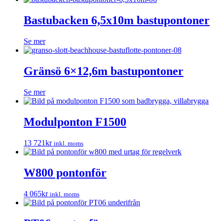
Bastubacken 6,5x10m bastupontoner
Se mer
Gränsö 6×12,6m bastupontoner
Se mer
Modulponton F1500
13 721
kr
inkl. moms
W800 pontonför
4 065
kr
inkl. moms