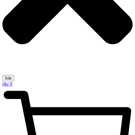
Sök
0
kr
0