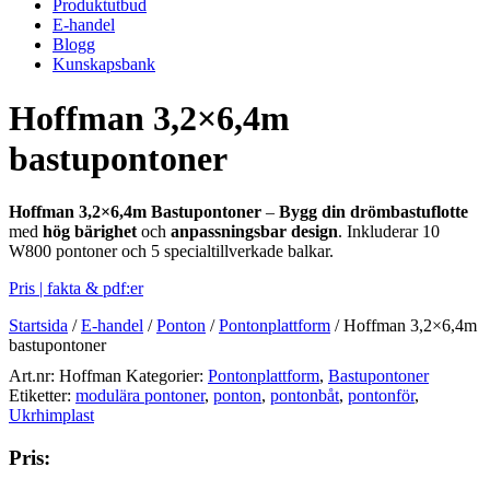
Produktutbud
E-handel
Blogg
Kunskapsbank
Hoffman 3,2×6,4m
bastupontoner
Hoffman 3,2×6,4m Bastupontoner
–
Bygg din drömbastuflotte
med
hög bärighet
och
anpassningsbar design
. Inkluderar 10
W800 pontoner och 5 specialtillverkade balkar.
Pris | fakta & pdf:er
Startsida
/
E-handel
/
Ponton
/
Pontonplattform
/
Hoffman 3,2×6,4m
bastupontoner
Art.nr:
Hoffman
Kategorier:
Pontonplattform
,
Bastupontoner
Etiketter:
modulära pontoner
,
ponton
,
pontonbåt
,
pontonför
,
Ukrhimplast
Pris: