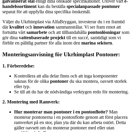
galvaniserat stål
enligt dina önskade specifikationer. Utöver vårt
e-
handelssortiment
kan du beställa
specialanpassade pontoner
separat för att uppfylla dina specifika önskemål.
Väljer du Ukrhimplast via AlfaBryggan, investerar du i en framtid
där
kvalitet
och
innovation
sammanstrålar. Vi ser fram emot att
fortsätta vårt
samarbete
och att tillhandahålla
pontonlösningar
som
gör dina
vattenbaserade projekt
till en succé, samtidigt som vi
förblir en pålitlig partner för alla inom den
marina sektorn
.
Monteringsanvisning för Ukrhimplast Pontoner:
1. Förberedelse:
Kontrollera att alla delar finns och att inga komponenter
saknas för de olika
pontoner
du ska montera, oavsett storlek
eller typ.
Se till att du har de nödvändiga verktygen redo för montering.
2. Montering med Ramverk:
Hur monterar man pontoner i en pontonflotte?
Man
monterar pontonerna i en pontonflotte genom att först placera
ramverket på en stor, plan yta där du kan arbeta ostört. Detta
gäller oavsett om du monterar pontoner med eller utan