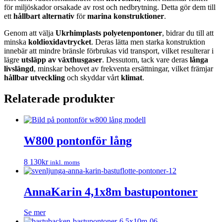
för miljöskador orsakade av rost och nedbrytning. Detta gör dem till
ett
hållbart alternativ
för
marina konstruktioner
.
Genom att välja
Ukrhimplasts polyetenpontoner
, bidrar du till att
minska
koldioxidavtrycket
. Deras lätta men starka konstruktion
innebär att mindre bränsle förbrukas vid transport, vilket resulterar i
lägre
utsläpp av växthusgaser
. Dessutom, tack vare deras
långa
livslängd
, minskar behovet av frekventa ersättningar, vilket främjar
hållbar utveckling
och skyddar vårt
klimat
.
Relaterade produkter
W800 pontonför lång
8 130
kr
inkl. moms
AnnaKarin 4,1x8m bastupontoner
Se mer