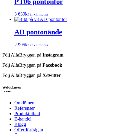
PT06 pontonför
3 639
kr
inkl. moms
AD pontonände
2 995
kr
inkl. moms
Följ AlfaBryggan på
Instagram
Följ AlfaBryggan på
Facebook
Följ AlfaBryggan på
X/twitter
Webbplatsen
Läs om...
Omdömen
Referenser
Produktutbud
E-handel
Blogg
Offertförfrågan