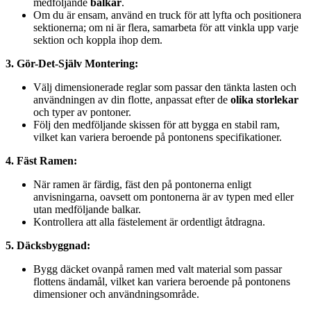
medföljande
balkar
.
Om du är ensam, använd en truck för att lyfta och positionera
sektionerna; om ni är flera, samarbeta för att vinkla upp varje
sektion och koppla ihop dem.
3. Gör-Det-Själv Montering:
Välj dimensionerade reglar som passar den tänkta lasten och
användningen av din flotte, anpassat efter de
olika storlekar
och typer av pontoner.
Följ den medföljande skissen för att bygga en stabil ram,
vilket kan variera beroende på pontonens specifikationer.
4. Fäst Ramen:
När ramen är färdig, fäst den på pontonerna enligt
anvisningarna, oavsett om pontonerna är av typen med eller
utan medföljande balkar.
Kontrollera att alla fästelement är ordentligt åtdragna.
5. Däcksbyggnad:
Bygg däcket ovanpå ramen med valt material som passar
flottens ändamål, vilket kan variera beroende på pontonens
dimensioner och användningsområde.