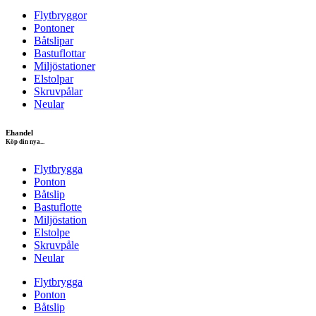
Flytbryggor
Pontoner
Båtslipar
Bastuflottar
Miljöstationer
Elstolpar
Skruvpålar
Neular
Ehandel
Köp din nya...
Flytbrygga
Ponton
Båtslip
Bastuflotte
Miljöstation
Elstolpe
Skruvpåle
Neular
Flytbrygga
Ponton
Båtslip