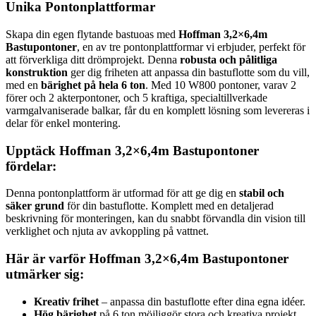
Unika Pontonplattformar
Skapa din egen flytande bastuoas med
Hoffman 3,2×6,4m
Bastupontoner
, en av tre pontonplattformar vi erbjuder, perfekt för
att förverkliga ditt drömprojekt. Denna
robusta och pålitliga
konstruktion
ger dig friheten att anpassa din bastuflotte som du vill,
med en
bärighet på hela 6 ton
. Med 10 W800 pontoner, varav 2
förer och 2 akterpontoner, och 5 kraftiga, specialtillverkade
varmgalvaniserade balkar, får du en komplett lösning som levereras i
delar för enkel montering.
Upptäck Hoffman 3,2×6,4m Bastupontoner
fördelar:
Denna pontonplattform är utformad för att ge dig en
stabil och
säker grund
för din bastuflotte. Komplett med en detaljerad
beskrivning för monteringen, kan du snabbt förvandla din vision till
verklighet och njuta av avkoppling på vattnet.
Här är varför Hoffman 3,2×6,4m Bastupontoner
utmärker sig:
Kreativ frihet
– anpassa din bastuflotte efter dina egna idéer.
Hög bärighet
på 6 ton möjliggör stora och kreativa projekt.