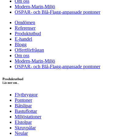
Om oss
Modern-Marin-Miljö
OSPAR- och Blå-Flagg-anpassade pontoner
Omdömen
Referenser
Produktutbud
E-handel
Blogg
Offertförfrågan
Om oss
Modern-Marin-Miljö
OSPAR- och Blå-Flagg-anpassade pontoner
Produktutbud
Läs mer om...
Flytbryggor
Pontoner
Båtslipar
Bastuflottar
Miljöstationer
Elstolpar
Skruvpålar
Neular