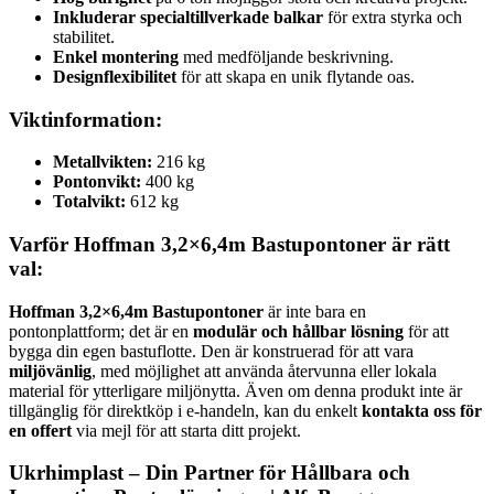
Inkluderar specialtillverkade balkar
för extra styrka och
stabilitet.
Enkel montering
med medföljande beskrivning.
Designflexibilitet
för att skapa en unik flytande oas.
Viktinformation:
Metallvikten:
216 kg
Pontonvikt:
400 kg
Totalvikt:
612 kg
Varför Hoffman 3,2×6,4m Bastupontoner är rätt
val:
Hoffman 3,2×6,4m Bastupontoner
är inte bara en
pontonplattform; det är en
modulär och hållbar lösning
för att
bygga din egen bastuflotte. Den är konstruerad för att vara
miljövänlig
, med möjlighet att använda återvunna eller lokala
material för ytterligare miljönytta. Även om denna produkt inte är
tillgänglig för direktköp i e-handeln, kan du enkelt
kontakta oss för
en offert
via mejl för att starta ditt projekt.
Ukrhimplast – Din Partner för
Hållbara
och