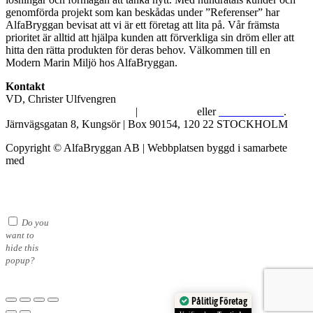
genomförda projekt som kan beskådas under ”Referenser” har
AlfaBryggan bevisat att vi är ett företag att lita på. Vår främsta
prioritet är alltid att hjälpa kunden att förverkliga sin dröm eller att
hitta den rätta produkten för deras behov. Välkommen till en
Modern Marin Miljö hos AlfaBryggan.
Kontakt
VD, Christer Ulfvengren
alfabryggan@alfabryggan.se
|
08-39 16 72
eller
070-482 69 09
.
Järnvägsgatan 8, Kungsör | Box 90154, 120 22 STOCKHOLM
Copyright © AlfaBryggan AB | Webbplatsen byggd i samarbete
med
Michael Thell
Do you
want to
hide this
popup?
Pålitlig Företag