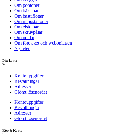
Om pontoner
Om båtslipar
Om bastuflottar
Om miljöstationer
Om elstolpar
Om skruvpålar
Om neular
Om företaget och webbplatsen
Nyheter
Ditt konto
Se...
Kontouppgifter
Beställningar
Adresser
Glömt lösenordet
Kontouppgifter
Beställningar
Adresser
Glömt lösenordet
Köp & Konto