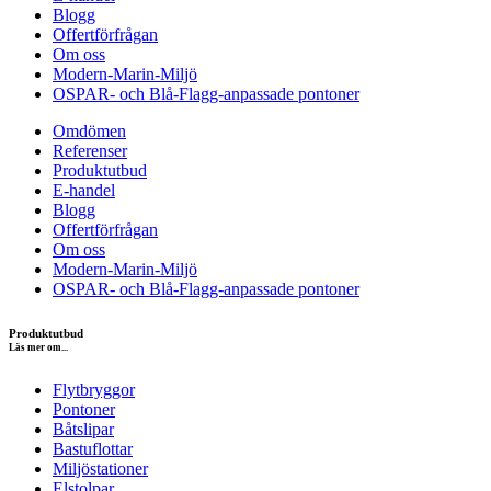
Blogg
Offertförfrågan
Om oss
Modern-Marin-Miljö
OSPAR- och Blå-Flagg-anpassade pontoner
Omdömen
Referenser
Produktutbud
E-handel
Blogg
Offertförfrågan
Om oss
Modern-Marin-Miljö
OSPAR- och Blå-Flagg-anpassade pontoner
Produktutbud
Läs mer om...
Flytbryggor
Pontoner
Båtslipar
Bastuflottar
Miljöstationer
Elstolpar