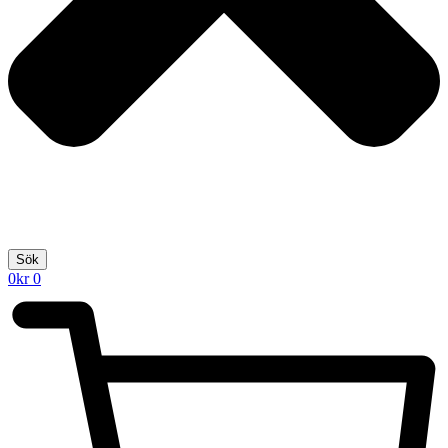
Sök
0
kr
0