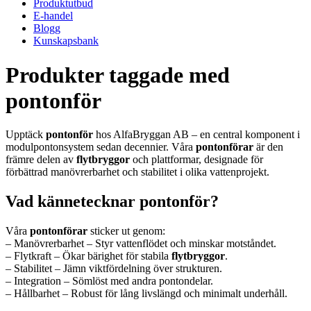
Produktutbud
E-handel
Blogg
Kunskapsbank
Produkter taggade med
pontonför
Upptäck
pontonför
hos AlfaBryggan AB – en central komponent i
modulpontonsystem sedan decennier. Våra
pontonförar
är den
främre delen av
flytbryggor
och plattformar, designade för
förbättrad manövrerbarhet och stabilitet i olika vattenprojekt.
Vad kännetecknar pontonför?
Våra
pontonförar
sticker ut genom:
– Manövrerbarhet – Styr vattenflödet och minskar motståndet.
– Flytkraft – Ökar bärighet för stabila
flytbryggor
.
– Stabilitet – Jämn viktfördelning över strukturen.
– Integration – Sömlöst med andra pontondelar.
– Hållbarhet – Robust för lång livslängd och minimalt underhåll.