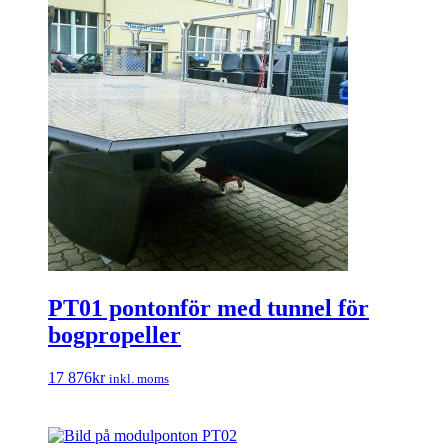
PT01 pontonför med tunnel för
bogpropeller
17 876
kr
inkl. moms