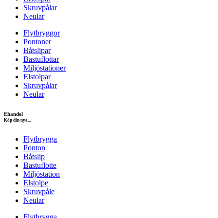
Skruvpålar
Neular
Flytbryggor
Pontoner
Båtslipar
Bastuflottar
Miljöstationer
Elstolpar
Skruvpålar
Neular
Ehandel
Köp din nya...
Flytbrygga
Ponton
Båtslip
Bastuflotte
Miljöstation
Elstolpe
Skruvpåle
Neular
Flytbrygga