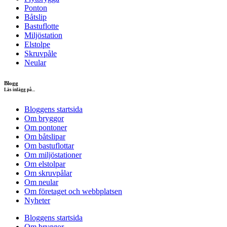
Ponton
Båtslip
Bastuflotte
Miljöstation
Elstolpe
Skruvpåle
Neular
Blogg
Läs inlägg på...
Bloggens startsida
Om bryggor
Om pontoner
Om båtslipar
Om bastuflottar
Om miljöstationer
Om elstolpar
Om skruvpålar
Om neular
Om företaget och webbplatsen
Nyheter
Bloggens startsida
Om bryggor