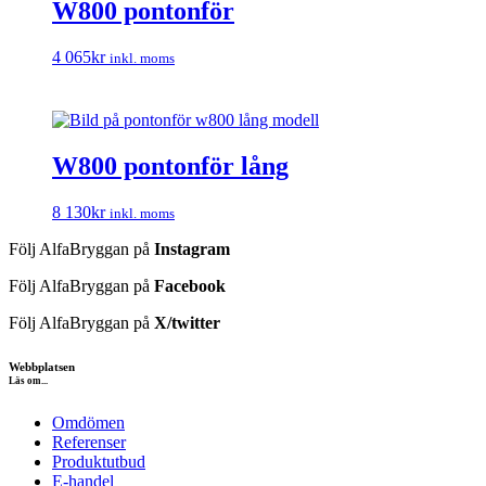
W800 pontonför
4 065
kr
inkl. moms
W800 pontonför lång
8 130
kr
inkl. moms
Följ AlfaBryggan på
Instagram
Följ AlfaBryggan på
Facebook
Följ AlfaBryggan på
X/twitter
Webbplatsen
Läs om...
Omdömen
Referenser
Produktutbud
E-handel