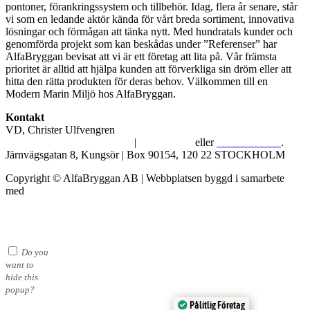
pontoner, förankringssystem och tillbehör. Idag, flera år senare, står
vi som en ledande aktör kända för vårt breda sortiment, innovativa
lösningar och förmågan att tänka nytt. Med hundratals kunder och
genomförda projekt som kan beskådas under ”Referenser” har
AlfaBryggan bevisat att vi är ett företag att lita på. Vår främsta
prioritet är alltid att hjälpa kunden att förverkliga sin dröm eller att
hitta den rätta produkten för deras behov. Välkommen till en
Modern Marin Miljö hos AlfaBryggan.
Kontakt
VD, Christer Ulfvengren
alfabryggan@alfabryggan.se
|
08-39 16 72
eller
070-482 69 09
.
Järnvägsgatan 8, Kungsör | Box 90154, 120 22 STOCKHOLM
Copyright © AlfaBryggan AB | Webbplatsen byggd i samarbete
med
Michael Thell
Do you
want to
hide this
popup?
Pålitlig Företag