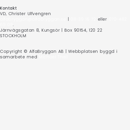
Kontakt
VD, Christer Ulfvengren
alfabryggan@alfabryggan.se
|
08-39 16 72
eller
070-482
69 09
.
Järnvägsgatan 8, Kungsör | Box 90154, 120 22
STOCKHOLM
Copyright © AlfaBryggan AB | Webbplatsen byggd i
samarbete med
Michael Thell