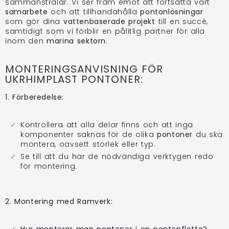
sammanstrålar. Vi ser fram emot att fortsätta vårt
samarbete
och att tillhandahålla
pontonlösningar
som gör dina
vattenbaserade projekt
till en succé,
samtidigt som vi förblir en pålitlig partner för alla
inom den
marina sektorn
.
MONTERINGSANVISNING FÖR
UKRHIMPLAST PONTONER:
1. Förberedelse:
Kontrollera att alla delar finns och att inga
komponenter saknas för de olika
pontoner
du ska
montera, oavsett storlek eller typ.
Se till att du har de nödvändiga verktygen redo
för montering.
2. Montering med Ramverk:
Hur monterar man pontoner i en pontonflotte?