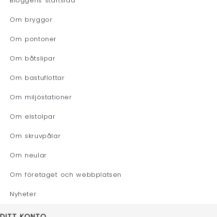
Bloggens startsida
Om bryggor
Om pontoner
Om båtslipar
Om bastuflottar
Om miljöstationer
Om elstolpar
Om skruvpålar
Om neular
Om företaget och webbplatsen
Nyheter
DITT KONTO