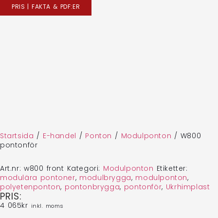
PRIS | FAKTA & PDF:ER
Startsida
/
E-handel
/
Ponton
/
Modulponton
/
W800
pontonför
Art.nr:
w800 front
Kategori:
Modulponton
Etiketter:
modulära pontoner
,
modulbrygga
,
modulponton
,
polyetenponton
,
pontonbrygga
,
pontonför
,
Ukrhimplast
PRIS:
4 065
kr
inkl. moms