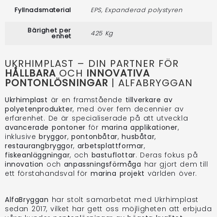
Fyllnadsmaterial
EPS, Expanderad polystyren
Bärighet per
425 Kg
enhet
UKRHIMPLAST – DIN PARTNER FÖR
HÅLLBARA
OCH
INNOVATIVA
PONTONLÖSNINGAR
| ALFABRYGGAN
Ukrhimplast
är en framstående
tillverkare av
polyetenprodukter
, med över fem decennier av
erfarenhet. De är specialiserade på att utveckla
avancerade pontoner
för
marina applikationer
,
inklusive
bryggor
,
pontonbåtar
,
husbåtar
,
restaurangbryggor
,
arbetsplattformar
,
fiskeanläggningar
, och
bastuflottar
. Deras fokus på
innovation
och
anpassningsförmåga
har gjort dem till
ett förstahandsval för
marina projekt
världen över.
AlfaBryggan
har stolt samarbetat med Ukrhimplast
sedan 2017, vilket har gett oss möjligheten att erbjuda