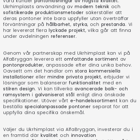
våra kunder
pontonlösningar av högsta kvalitet
.
Ukrhimplasts användning av
modern teknik
och
sofistikerade produktionsmetoder
säkerställer att
deras pontoner inte bara uppfyller utan överträffar
förväntningar på
hållbarhet
,
styrka
, och
prestanda
. Vi
har levererat flera
lyckade projekt
, vilka går att finna
under avdelningen
referenser
.
Genom vår partnerskap med Ukrhimplast kan vi på
AlfaBryggan leverera ett
omfattande sortiment
av
pontonprodukter
, anpassade efter dina unika behov.
Oavsett om det handlar om
stora kommersiella
installationer
eller
mindre privata projekt
, erbjuder vi
lösningar som balanserar
funktionalitet
med en
stilren design
. Vi kan tillverka
avancerade balk- och
ramsystem
i
galvaniserat stål
enligt dina önskade
specifikationer. Utöver vårt
e-handelssortiment
kan du
beställa
specialanpassade pontoner
separat för att
uppfylla dina specifika önskemål.
Väljer du Ukrhimplast via AlfaBryggan, investerar du i
en framtid där
kvalitet
och
innovation