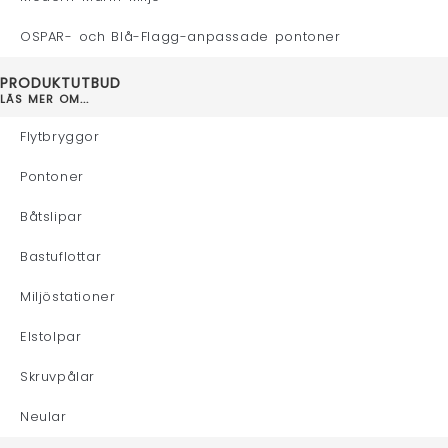
OSPAR- och Blå-Flagg-anpassade pontoner
PRODUKTUTBUD
LÄS MER OM...
Flytbryggor
Pontoner
Båtslipar
Bastuflottar
Miljöstationer
Elstolpar
Skruvpålar
Neular