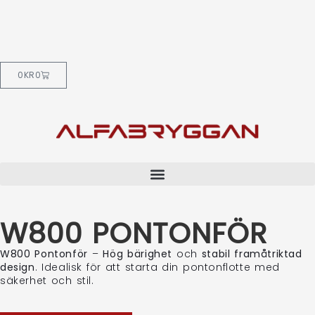
0
KR
0
W800 PONTONFÖR
W800 Pontonför
–
Hög bärighet
och
stabil framåtriktad
design
. Idealisk för att starta din pontonflotte med
säkerhet och stil.