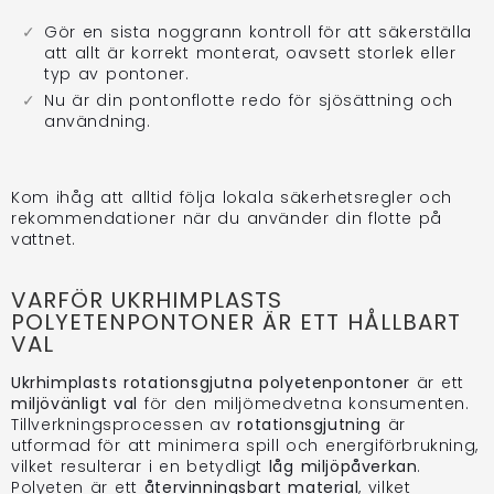
Gör en sista noggrann kontroll för att säkerställa
att allt är korrekt monterat, oavsett storlek eller
typ av pontoner.
Nu är din pontonflotte redo för sjösättning och
användning.
Kom ihåg att alltid följa lokala säkerhetsregler och
rekommendationer när du använder din flotte på
vattnet.
VARFÖR UKRHIMPLASTS
POLYETENPONTONER ÄR ETT HÅLLBART
VAL
Ukrhimplasts
rotationsgjutna polyetenpontoner
är ett
miljövänligt val
för den miljömedvetna konsumenten.
Tillverkningsprocessen av
rotationsgjutning
är
utformad för att minimera spill och energiförbrukning,
vilket resulterar i en betydligt
låg miljöpåverkan
.
Polyeten är ett
återvinningsbart material
, vilket