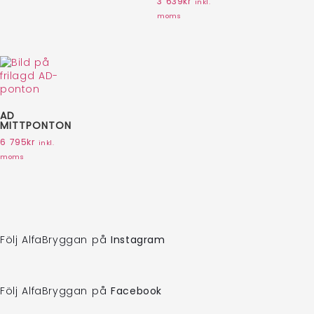
3 639
kr
inkl.
moms
AD
MITTPONTON
6 795
kr
inkl.
moms
Följ AlfaBryggan på
Instagram
Följ AlfaBryggan på
Facebook