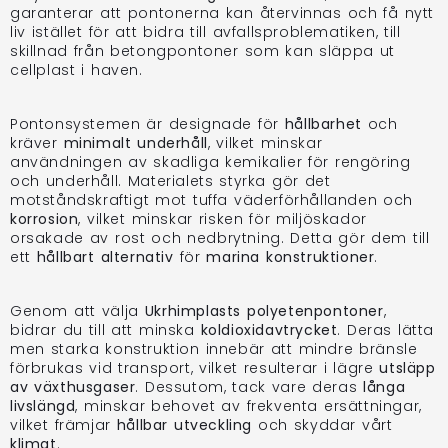
garanterar att pontonerna kan återvinnas och få nytt
liv istället för att bidra till avfallsproblematiken, till
skillnad från betongpontoner som kan släppa ut
cellplast i haven.
Pontonsystemen är designade för
hållbarhet
och
kräver
minimalt underhåll
, vilket minskar
användningen av skadliga kemikalier för rengöring
och underhåll. Materialets styrka gör det
motståndskraftigt mot tuffa väderförhållanden och
korrosion
, vilket minskar risken för miljöskador
orsakade av rost och nedbrytning. Detta gör dem till
ett
hållbart alternativ
för
marina konstruktioner
.
Genom att välja
Ukrhimplasts polyetenpontoner
,
bidrar du till att minska
koldioxidavtrycket
. Deras lätta
men starka konstruktion innebär att mindre bränsle
förbrukas vid transport, vilket resulterar i lägre
utsläpp
av växthusgaser
. Dessutom, tack vare deras
långa
livslängd
, minskar behovet av frekventa ersättningar,
vilket främjar
hållbar utveckling
och skyddar vårt
klimat
.