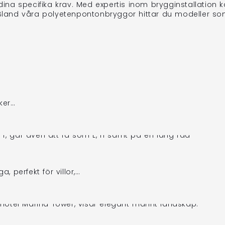
ör dina specifika krav. Med expertis inom brygginstallati
t. Bland våra polyetenpontonbryggor hittar du modeller s
ker…
 perfekt för villor,…