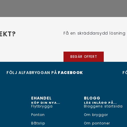
EKT?
Få en skräddarsydd lösning 
BEGÄR OFFERT
FÖLJ ALFABRYGGAN PÅ
FACEBOOK
F
EHANDEL
BLOGG
KÖP DIN NYA...
LÄS INLÄGG PÅ...
Flytbrygga
Bloggens startsida
Ponton
Om bryggor
Båtslip
Om pontoner