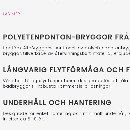
LÄS MER
POLYETENPONTON-BRYGGOR FRÅ
Upptäck AlfaBryggans sortiment av polyetenpontonbry
bryggor, tillverkade av
återvinningsbart
material, erbju
LÅNGVARIG FLYTFÖRMÅGA OCH FL
Våra helt täta
polyetenpontoner
, designade för att tåla
badbryggor till robusta kommersiella lösningar.
UNDERHÅLL OCH HANTERING
Designade för enkel hantering och minimalt underhåll, f
in efter ca 5-10 år.