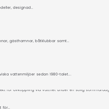
deller, designad…
mnar, gästhamnar, båtklubbar samt…
viska vattenmiljöer sedan 1980-talet….
t för…