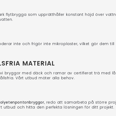
rk flytbrygga som upprätthåller konstant höjd över vattne
vatten.
derar inte och frigör inte mikroplaster, vilket gör dem til
LSFRIA MATERIAL
vi bryggor med däck och ramar av certifierat trä med lång
llsfria. Vårt utbud möter alla behov.
olyetenpontonbryggor
, redo att samarbeta på större proje
utbud och hitta den perfekta lösningen för ditt projekt.