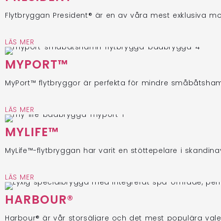
Flytbryggan President® är en av våra mest exklusiva mo
LÄS MER
MYPORT™
MyPort™ flytbryggor är perfekta för mindre småbåtsha
LÄS MER
MYLIFE™
MyLife™-flytbryggan har varit en stöttepelare i skandina
LÄS MER
HARBOUR®
Harbour® är vår storsäljare och det mest populära vale