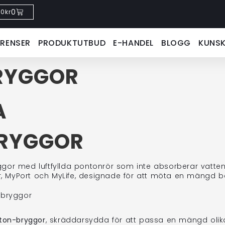
0
0
kr
ERENSER
PRODUKTUTBUD
E-HANDEL
BLOGG
KUNS
RYGGOR
A
BRYGGOR
or med luftfyllda pontonrör som inte absorberar vatten el
our, MyPort och MyLife, designade för att möta en mängd b
-bryggor
ton-bryggor
, skräddarsydda för att passa en mängd olik