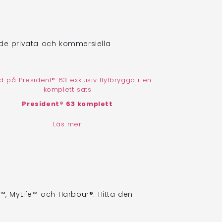
åde privata och kommersiella
President® 63 komplett
Läs mer
t™, MyLife™ och Harbour®. Hitta den