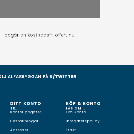
– begär en kostnadsfri offert nu
ÖLJ ALFABRYGGAN PÅ
X/TWITTER
DITT KONTO
KÖP & KONTO
SE...
LÄS OM...
Kontouppgifter
Om konto
Beställningar
Integritetspolicy
Adresser
Frakt