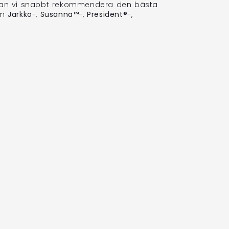
on kan vi snabbt rekommendera den bästa
om
Jarkko
-,
Susanna™
-,
President®
-,