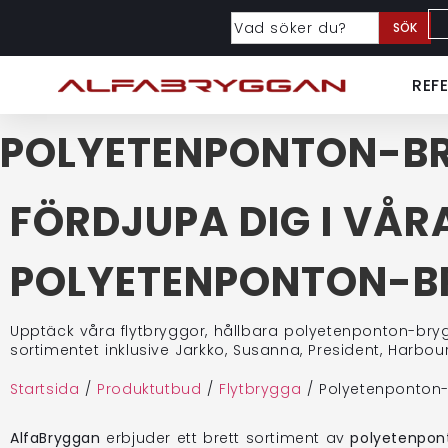
SÖK
REF
POLYETENPONTON-B
FÖRDJUPA DIG I VÅR
POLYETENPONTON-
Upptäck våra flytbryggor, hållbara polyetenponton-brygg
sortimentet inklusive Jarkko, Susanna, President, Harb
Startsida
/
Produktutbud
/
Flytbrygga
/
Polyetenponton
AlfaBryggan
erbjuder ett brett sortiment av
polyetenpon