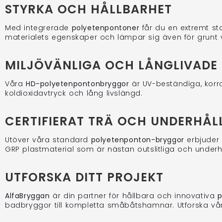
STYRKA OCH HÅLLBARHET
Med integrerade
polyetenpontoner
får du en extremt sta
materialets egenskaper och lämpar sig även för grunt 
MILJÖVÄNLIGA OCH LÅNGLIVADE
Våra
HD-polyetenpontonbryggor
är UV-beständiga, korro
koldioxidavtryck och lång livslängd.
CERTIFIERAT TRÄ OCH UNDERHÅL
Utöver våra standard
polyetenponton-bryggor
erbjuder 
GRP plastmaterial som är nästan outslitliga och underhå
UTFORSKA DITT PROJEKT
AlfaBryggan
är din partner för hållbara och innovativa
p
badbryggor till kompletta småbåtshamnar. Utforska vårt 