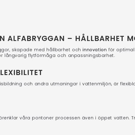
N ALFABRYGGAN – HÅLLBARHET M
ggor, skapade med hållbarhet och
innovation
för optimal
der långvarig flytförmåga och anpassningsbarhet.
EXIBILITET
 isbildning och andra utmaningar i vattenmiljön, är flexi
örenklar våra pontoner processen även i öppet vatten. Tr