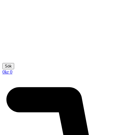
Sök
0
kr
0