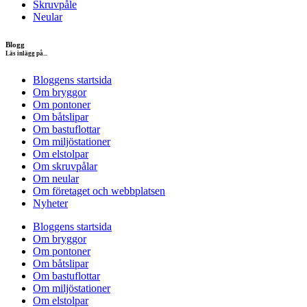
Skruvpåle
Neular
Blogg
Läs inlägg på...
Bloggens startsida
Om bryggor
Om pontoner
Om båtslipar
Om bastuflottar
Om miljöstationer
Om elstolpar
Om skruvpålar
Om neular
Om företaget och webbplatsen
Nyheter
Bloggens startsida
Om bryggor
Om pontoner
Om båtslipar
Om bastuflottar
Om miljöstationer
Om elstolpar