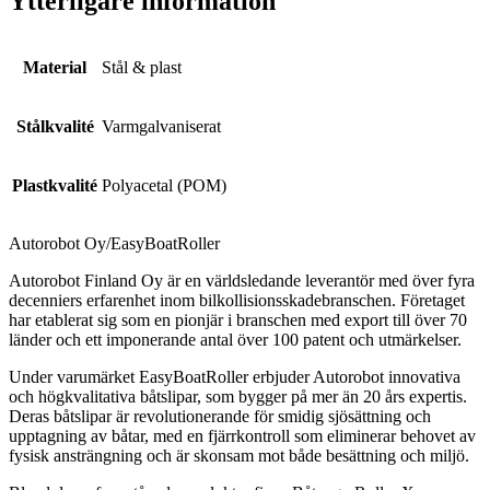
Ytterligare information
Material
Stål & plast
Stålkvalité
Varmgalvaniserat
Plastkvalité
Polyacetal (POM)
Autorobot Oy/EasyBoatRoller
Autorobot Finland Oy är en världsledande leverantör med över fyra
decenniers erfarenhet inom bilkollisionsskadebranschen. Företaget
har etablerat sig som en pionjär i branschen med export till över 70
länder och ett imponerande antal över 100 patent och utmärkelser.
Under varumärket EasyBoatRoller erbjuder Autorobot innovativa
och högkvalitativa båtslipar, som bygger på mer än 20 års expertis.
Deras båtslipar är revolutionerande för smidig sjösättning och
upptagning av båtar, med en fjärrkontroll som eliminerar behovet av
fysisk ansträngning och är skonsam mot både besättning och miljö.