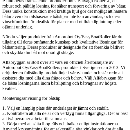
Bland deras framstående produkter finns Båtvagn Roller X, en
robust och pålitlig lösning för säker transport och förvaring av båtar.
Dess unika konstruktion med kraftiga hjul gör det möjligt att hantera
båtar även där rälsbaserade båtslipar inte kan användas, och dess
vinschfunktion är idealisk för platser med otillräcklig lutning eller
ojämnt underlag.
När du väljer produkter från Autorobot Oy/EasyBoatRoller får du
tillgång till deras omfattande kunskap och kvalitativa lösningar för
båthantering. Deras produkter är designade för att förenkla båtlivet
och skydda din båt mot onödigt slitage.
Alfabryggan är stolt över att vara en officiell återförsäljare av
Autorobot Oy/EasyBoatRollers produkter i Sverige sedan 2013. Vi
erbjuder en fullständig produktlinje i vår e-handel och står redo att
assistera dig med alla dina frågor och behov. Välj Alfabryggan för
de bästa lösningarna inom båtslipning och båtvagnar av högsta
kvalitet.
Monteringsanvisning för båtslip
1. Välj en lämplig plats där underlaget är jämnt och stabilt.
2. Kontrollera att alla delar och verktyg finns tillgängliga. Det är bäst
att två personer arbetar tillsammans.
3. Börja med att sätta ihop räls och balkar enligt instruktionerna.
Använd kryssmätning för att säkerställa räta vinklar och dra åt alla