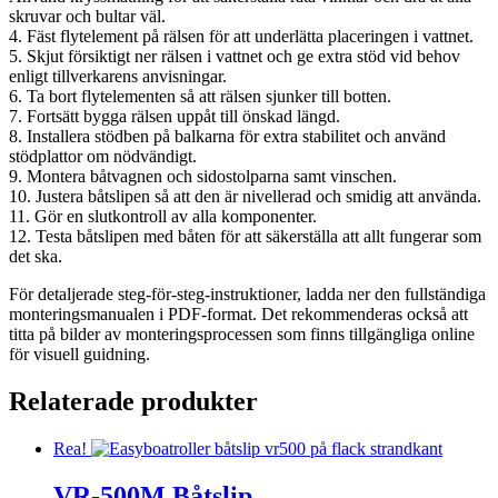
skruvar och bultar väl.
4. Fäst flytelement på rälsen för att underlätta placeringen i vattnet.
5. Skjut försiktigt ner rälsen i vattnet och ge extra stöd vid behov
enligt tillverkarens anvisningar.
6. Ta bort flytelementen så att rälsen sjunker till botten.
7. Fortsätt bygga rälsen uppåt till önskad längd.
8. Installera stödben på balkarna för extra stabilitet och använd
stödplattor om nödvändigt.
9. Montera båtvagnen och sidostolparna samt vinschen.
10. Justera båtslipen så att den är nivellerad och smidig att använda.
11. Gör en slutkontroll av alla komponenter.
12. Testa båtslipen med båten för att säkerställa att allt fungerar som
det ska.
För detaljerade steg-för-steg-instruktioner, ladda ner den fullständiga
monteringsmanualen i PDF-format. Det rekommenderas också att
titta på bilder av monteringsprocessen som finns tillgängliga online
för visuell guidning.
Relaterade produkter
Rea!
VR-500M Båtslip