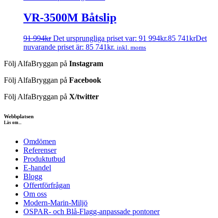
VR-3500M Båtslip
91 994
kr
Det ursprungliga priset var: 91 994kr.
85 741
kr
Det
nuvarande priset är: 85 741kr.
inkl. moms
Följ AlfaBryggan på
Instagram
Följ AlfaBryggan på
Facebook
Följ AlfaBryggan på
X/twitter
Webbplatsen
Läs om...
Omdömen
Referenser
Produktutbud
E-handel
Blogg
Offertförfrågan
Om oss
Modern-Marin-Miljö
OSPAR- och Blå-Flagg-anpassade pontoner