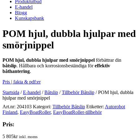
Produktutbud
E-handel
Blogg
Kunskapsbank
POM hjul, dubbla hjulpar med
smörjnippel
POM hjul, dubbla hjulpar med smörjnippel
förbättrar din
båtslip
. Hållbara och korrosionsbeständiga för
effektiv
båthantering
.
Pris | fakta & pdf:er
Startsida
/
E-handel
/
Båtslip
/
Tillbehör Båtslip
/
POM hjul, dubbla
hjulpar med smörjnippel
Art.nr:
204103
Kategori:
Tillbehör Båtslip
Etiketter:
Autorobot
Finland
,
EasyBoatRoller
,
EasyBoatRoller-tillbehör
Pris:
5 805
kr
inkl. moms