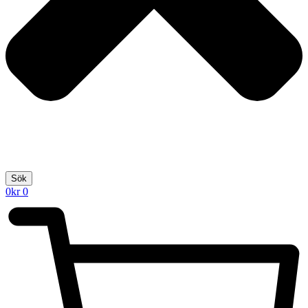
Sök
0
kr
0