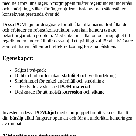
med helt förslutna lager. Smörjnippeln tillåter regelbunden underhåll
och smörjning, vilket förlänger hjulens livslängd och säkerställer
konsekvent prestanda över tid.
Dessa POM-hjul är designade för att tåla tuffa marina förhållanden
och erbjuder en robust konstruktion som kan hantera tyngre
belastningar utan problem. Med enkel installation och möjlighet till
regelbunden underhåll blir dessa hjul ett pålitligt val för alla båtägare
som vill ha en hållbar och effektiv lösning för sina båtslipar.
Egenskaper:
Säljes i två-pack
Dubbla hjulpar för ökad
stabilitet
och viktfordelning
Smörjnippel för enkel underhåll och smörjning
Tillverkade av slitstarkt
POM-material
Designade för att motstå
korrosion
och
slitage
Investera i dessa
POM-hjul
med smörjnippel för att säkerställa att
din
båtslip
alltid fungerar optimalt och för att underlätta hanteringen
av din båt.