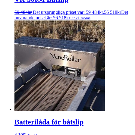
59 484
kr
Det ursprungliga priset var: 59 484kr.
56 518
kr
Det
nuvarande priset är: 56 518kr.
inkl. moms
Batterilåda för båtslip
4 109
kr