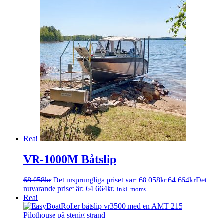
Rea!
VR-1000M Båtslip
68 058
kr
Det ursprungliga priset var: 68 058kr.
64 664
kr
Det
nuvarande priset är: 64 664kr.
inkl. moms
Rea!