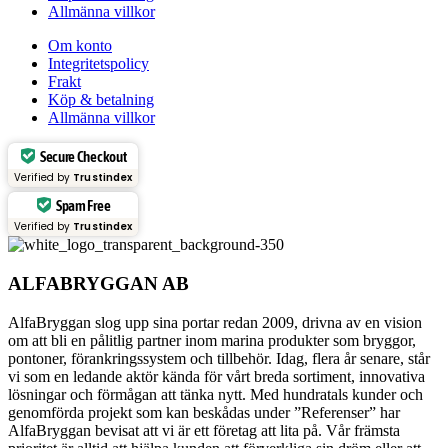
Allmänna villkor
Om konto
Integritetspolicy
Frakt
Köp & betalning
Allmänna villkor
Secure Checkout
Verified by
Trustindex
Spam Free
Verified by
Trustindex
ALFABRYGGAN AB
AlfaBryggan slog upp sina portar redan 2009, drivna av en vision
om att bli en pålitlig partner inom marina produkter som bryggor,
pontoner, förankringssystem och tillbehör. Idag, flera år senare, står
vi som en ledande aktör kända för vårt breda sortiment, innovativa
lösningar och förmågan att tänka nytt. Med hundratals kunder och
genomförda projekt som kan beskådas under ”Referenser” har
AlfaBryggan bevisat att vi är ett företag att lita på. Vår främsta