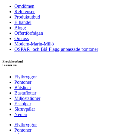
Omdömen
Referenser
Produktutbud
E-handel
Blogg
Offertförfrågan
Om oss
Modern-Marin-Miljö
OSPAR- och Blå-Flagg-anpassade pontoner
Produktutbud
Läs mer om...
Flytbryggor
Pontoner
Båtslipar
Bastuflottar
Miljöstationer
Elstolpar
Skruvpålar
Neular
Flytbryggor
Pontoner