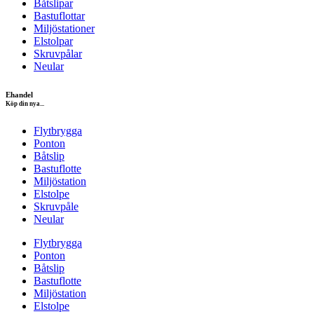
Båtslipar
Bastuflottar
Miljöstationer
Elstolpar
Skruvpålar
Neular
Ehandel
Köp din nya...
Flytbrygga
Ponton
Båtslip
Bastuflotte
Miljöstation
Elstolpe
Skruvpåle
Neular
Flytbrygga
Ponton
Båtslip
Bastuflotte
Miljöstation
Elstolpe