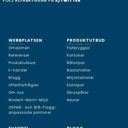
FÖLJ ALFABRYGGAN PÅ
X/TWITTER
WEBBPLATSEN
PRODUKTUTBUD
LÄS OM...
LÄS MER OM...
Omdömen
Flytbryggor
Referenser
Pontoner
Produktutbud
Båtslipar
E-handel
Bastuflottar
Blogg
Miljöstationer
Offertförfrågan
Elstolpar
Om oss
Skruvpålar
Modern-Marin-Miljö
Neular
OSPAR- och Blå-Flagg-
anpassade pontoner