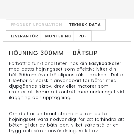
PRODUKTINFORMATION
TEKNISK DATA
LEVERANTÖR
MONTERING
PDF
HÖJNING 300MM – BÅTSLIP
Förbättra funktionaliteten hos din
EasyBoatRoller
med detta höjningsset som effektivt lyfter din
båt 300mm över båtslipens räls i bakkant. Detta
tillbehör är särskilt användbart för båtar med
djupgående skrov, drev eller motorer som
riskerar att komma i kontakt med underlaget vid
iläggning och upptagning.
Om du har en brant strandlinje kan detta
höjningsset vara nödvändigt för att förhindra att
båten glider av båtslipen, vilket säkerställer en
trygg och säker användning. Valet av