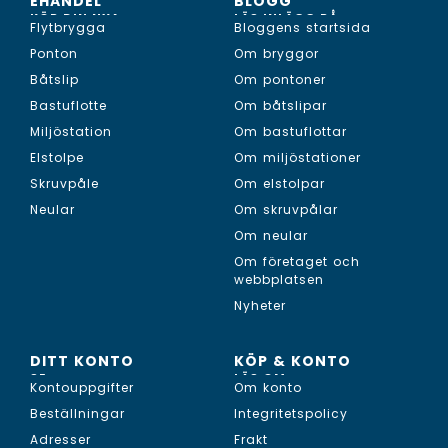
EHANDEL
BLOGG
KÖP DIN NYA...
LÄS INLÄGG PÅ...
Flytbrygga
Bloggens startsida
Ponton
Om bryggor
Båtslip
Om pontoner
Bastuflotte
Om båtslipar
Miljöstation
Om bastuflottar
Elstolpe
Om miljöstationer
Skruvpåle
Om elstolpar
Neular
Om skruvpålar
Om neular
Om företaget och
webbplatsen
Nyheter
DITT KONTO
KÖP & KONTO
SE...
LÄS OM...
Kontouppgifter
Om konto
Beställningar
Integritetspolicy
Adresser
Frakt