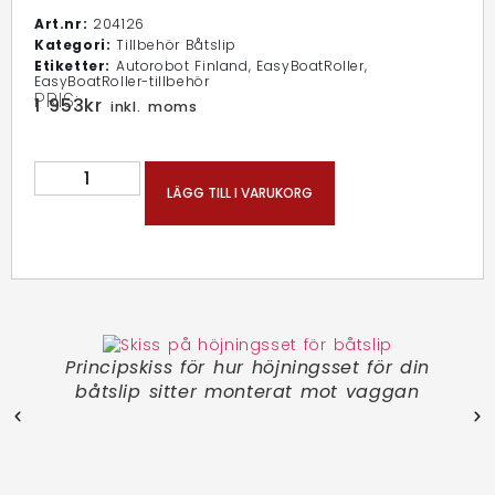
Art.nr:
204126
Kategori:
Tillbehör Båtslip
Etiketter:
Autorobot Finland
,
EasyBoatRoller
,
EasyBoatRoller-tillbehör
PRIS:
1 953
kr
inkl. moms
LÄGG TILL I VARUKORG
Principskiss för hur höjningsset för din
Äv
n för
båtslip sitter monterat mot vaggan
sk
n ner
vag