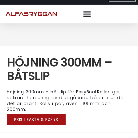
HÖJNING 300MM –
BÅTSLIP
Höjning 300mm – båtslip
för
EasyBoatRoller
, ger
säkrare hantering av djupgående båtar eller där
det är brant. Säljs i par, även i 100mm och
200mm.
PRIS | FAKTA & PDF:ER