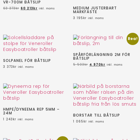
VR-700M BÅTSLIP
MEDIUM JUSTERBART
63 373
kr
60 213
kr
inkl. moms
MARKFÄSTE
3 195
kr
inkl. moms
Rea!
SPÅRFÖRLÄNGNING 2M FÖR
BÅTSLIP
SOLPANEL FÖR BÅTSLIP
5 503
kr
4 970
kr
inkl. moms
3 373
kr
inkl. moms
HMPE/DYNEEMA REP 5MM –
24M
BORSTAR TILL BÅTSLIP
1 243
kr
inkl. moms
1 065
kr
inkl. moms