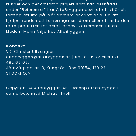
kunder och genomförda projekt som kan beskådas
under ”Referenser” har AlfaBryggan bevisat att vi är ett
företag att lita på. Vår främsta prioritet är alltid att
hjälpa kunden att förverkliga sin dröm eller att hitta den
rätta produkten för deras behov. Välkommen till en
Modern Marin Miljö hos AlfaBryggan.
Kontakt
VD, Christer Ulfvengren
alfabryggan@alfabryggan.se
|
08-39 16 72
eller
070-
482 69 09
.
Järnvägsgatan 8, Kungsör | Box 90154, 120 22
STOCKHOLM
Copyright © AlfaBryggan AB | Webbplatsen byggd i
samarbete med
Michael Thell