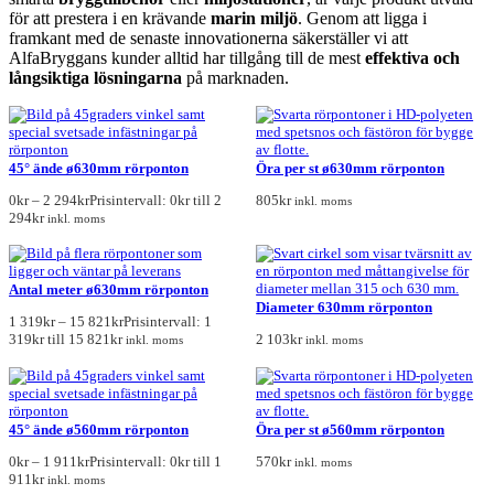
för att prestera i en krävande
marin miljö
. Genom att ligga i
framkant med de senaste innovationerna säkerställer vi att
AlfaBryggans kunder alltid har tillgång till de mest
effektiva och
långsiktiga lösningarna
på marknaden.
45° ände ø630mm rörponton
Öra per st ø630mm rörponton
0
kr
–
2 294
kr
Prisintervall: 0kr till 2
805
kr
inkl. moms
294kr
inkl. moms
Antal meter ø630mm rörponton
Diameter 630mm rörponton
1 319
kr
–
15 821
kr
Prisintervall: 1
319kr till 15 821kr
2 103
kr
inkl. moms
inkl. moms
45° ände ø560mm rörponton
Öra per st ø560mm rörponton
0
kr
–
1 911
kr
Prisintervall: 0kr till 1
570
kr
inkl. moms
911kr
inkl. moms