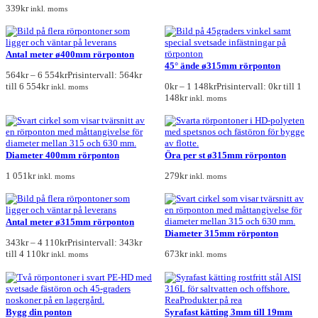
339kr
inkl. moms
Antal meter ø400mm rörponton
45° ände ø315mm rörponton
564
kr
–
6 554
kr
Prisintervall: 564kr
till 6 554kr
0
kr
–
1 148
kr
Prisintervall: 0kr till 1
inkl. moms
148kr
inkl. moms
Diameter 400mm rörponton
Öra per st ø315mm rörponton
1 051
kr
279
kr
inkl. moms
inkl. moms
Antal meter ø315mm rörponton
Diameter 315mm rörponton
343
kr
–
4 110
kr
Prisintervall: 343kr
till 4 110kr
673
kr
inkl. moms
inkl. moms
Rea
Produkter på rea
Bygg din ponton
Syrafast kätting 3mm till 19mm