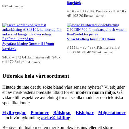
långlänk
0
kr
inkl. moms
473
kr
–
103 204
kr
Prisintervall: 473kr
till 103 204kr
inkl. moms
Rea
Produkter på rea
Rea
Produkter på rea
Vinschkätting 6mm till 19mm
Syrafast kätting 3mm till 19mm
3 111
kr
–
80 483
kr
Prisintervall: 3
kortlänk
111kr till 80 483kr
inkl. moms
946
kr
–
172 641
kr
Prisintervall: 946kr
till 172 641kr
inkl. moms
Utforska hela vårt sortiment
Hittade du inte det du sökte bland våra senaste nyheter? Vi erbjuder
ett av marknadens bredaste utbud för en
modern marin miljö
. Gå
vidare till respektive avdelning för att se alla modeller och tekniska
specifikationer:
Flytbryggor
–
Pontoner
–
Båtslipar
–
Elstolpar
–
Miljöstationer
– och vår nykomling
aseke® kätting
.
Behöver du hjälp med en mer komplex lösning eller ett större