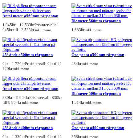
Antal meter ø560mm rörponton
Diameter 560mm rörponton
1 045
kr
–
12 533
kr
Prisintervall: 1
045kr till 12 533kr
1 683
kr
inkl. moms
inkl. moms
45° ände ø500mm rörponton
Öra per st ø500mm rörponton
0
kr
–
1 720
kr
Prisintervall: 0kr till 1
484
kr
inkl. moms
720kr
inkl. moms
Antal meter ø500mm rörponton
Diameter 500mm rörponton
830
kr
–
9 964
kr
Prisintervall: 830kr
till 9 964kr
1 514
kr
inkl. moms
inkl. moms
45° ände ø400mm rörponton
Öra per st ø400mm rörponton
0
kr
–
1 339
kr
Prisintervall: 0kr till 1
358
kr
inkl. moms