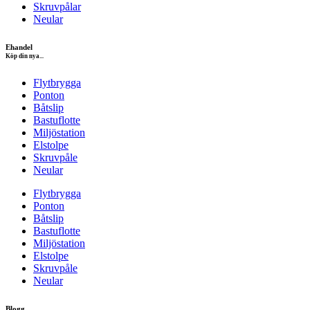
Skruvpålar
Neular
Ehandel
Köp din nya...
Flytbrygga
Ponton
Båtslip
Bastuflotte
Miljöstation
Elstolpe
Skruvpåle
Neular
Flytbrygga
Ponton
Båtslip
Bastuflotte
Miljöstation
Elstolpe
Skruvpåle
Neular
Blogg