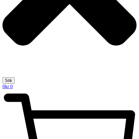
Sök
0
kr
0