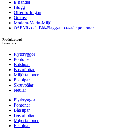
E-handel
Blogg
Offertförfrågan
Om oss
Modern-Marin-Miljö
OSPAR- och Blå-Flagg-anpassade pontoner
Produktutbud
Läs mer om...
Flytbryggor
Pontoner
Båtslipar
Bastuflottar
Miljöstationer
Elstolpar
Skruvpålar
Neular
Flytbryggor
Pontoner
Båtslipar
Bastuflottar
Miljöstationer
Elstolpar