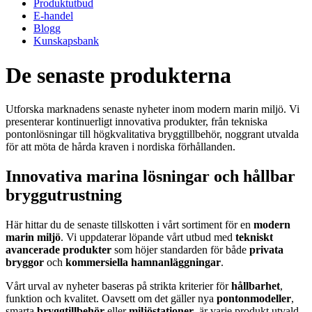
Produktutbud
E-handel
Blogg
Kunskapsbank
De senaste produkterna
Utforska marknadens senaste nyheter inom modern marin miljö. Vi
presenterar kontinuerligt innovativa produkter, från tekniska
pontonlösningar till högkvalitativa bryggtillbehör, noggrant utvalda
för att möta de hårda kraven i nordiska förhållanden.
Innovativa marina lösningar och hållbar
bryggutrustning
Här hittar du de senaste tillskotten i vårt sortiment för en
modern
marin miljö
. Vi uppdaterar löpande vårt utbud med
tekniskt
avancerade produkter
som höjer standarden för både
privata
bryggor
och
kommersiella hamnanläggningar
.
Vårt urval av nyheter baseras på strikta kriterier för
hållbarhet
,
funktion och kvalitet. Oavsett om det gäller nya
pontonmodeller
,
smarta
bryggtillbehör
eller
miljöstationer
, är varje produkt utvald