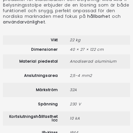
Belysningsstolpe erbjuder de en lösning som är både
funktionell och snygg, perfekt anpassad för den
nordiska marknaden med fokus på
hållbarhet
och
användarvänlighet
.
Vikt
22 kg
Dimensioner
40 × 27 × 122 cm
Material piedestal
Anodiserad aluminium
Anslutningsarea
2,5-4 mm2
Märkström
32A
Spänning
230 V
Kortslutningshållfasthet
10 kA
lcc
IP-klass
IP44