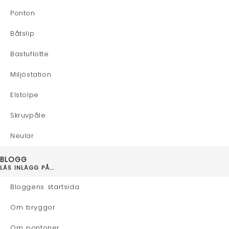
Ponton
Båtslip
Bastuflotte
Miljöstation
Elstolpe
Skruvpåle
Neular
BLOGG
LÄS INLÄGG PÅ...
Bloggens startsida
Om bryggor
Om pontoner