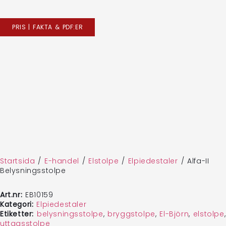
PRIS | FAKTA & PDF:ER
Startsida
/
E-handel
/
Elstolpe
/
Elpiedestaler
/
Alfa-II
Belysningsstolpe
Art.nr:
EB10159
Kategori:
Elpiedestaler
Etiketter:
belysningsstolpe
,
bryggstolpe
,
El-Björn
,
elstolpe
,
uttagsstolpe