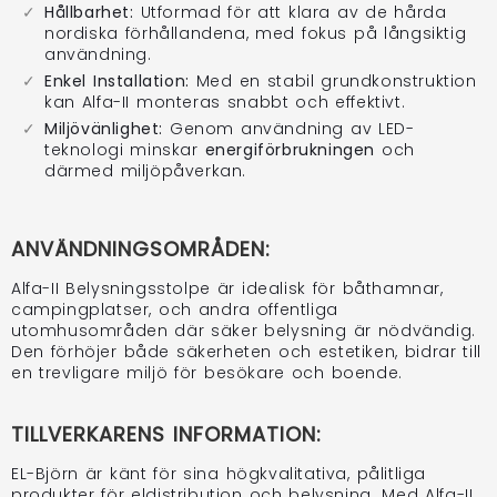
Hållbarhet:
Utformad för att klara av de hårda
nordiska förhållandena, med fokus på långsiktig
användning.
Enkel Installation:
Med en stabil grundkonstruktion
kan Alfa-II monteras snabbt och effektivt.
Miljövänlighet:
Genom användning av LED-
teknologi minskar
energiförbrukningen
och
därmed miljöpåverkan.
ANVÄNDNINGSOMRÅDEN:
Alfa-II Belysningsstolpe är idealisk för båthamnar,
campingplatser, och andra offentliga
utomhusområden där säker belysning är nödvändig.
Den förhöjer både säkerheten och estetiken, bidrar till
en trevligare miljö för besökare och boende.
TILLVERKARENS INFORMATION:
EL-Björn är känt för sina högkvalitativa, pålitliga
produkter för eldistribution och belysning. Med Alfa-II