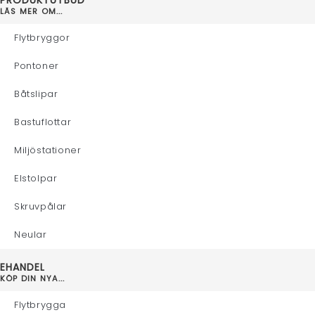
LÄS MER OM...
Flytbryggor
Pontoner
Båtslipar
Bastuflottar
Miljöstationer
Elstolpar
Skruvpålar
Neular
EHANDEL
KÖP DIN NYA...
Flytbrygga