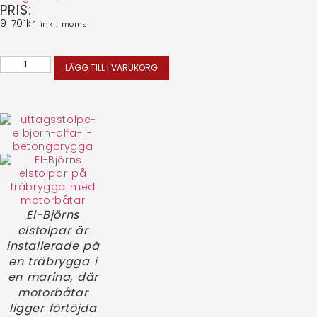
PRIS:
9 701
kr
inkl. moms
LÄGG TILL I VARUKORG
El-Björns
elstolpar är
installerade på
en träbrygga i
en marina, där
motorbåtar
ligger förtöjda