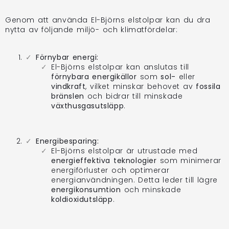
Genom att använda El-Björns elstolpar kan du dra
nytta av följande miljö- och klimatfördelar:
Förnybar energi:
El-Björns elstolpar kan anslutas till
förnybara energikällor
som
sol-
eller
vindkraft
, vilket minskar behovet av
fossila
bränslen
och bidrar till minskade
växthusgasutsläpp
.
Energibesparing:
El-Björns elstolpar är utrustade med
energieffektiva teknologier
som minimerar
energiförluster och optimerar
energianvändningen. Detta leder till lägre
energikonsumtion
och minskade
koldioxidutsläpp
.