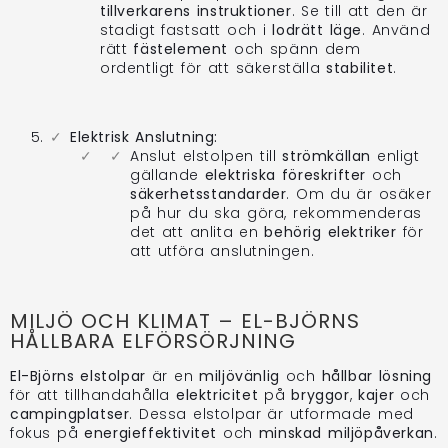
tillverkarens instruktioner
. Se till att den är
stadigt fastsatt och i
lodrätt läge
. Använd
rätt
fästelement
och spänn dem
ordentligt för att säkerställa
stabilitet
.
Elektrisk Anslutning:
Anslut elstolpen till
strömkällan
enligt
gällande
elektriska föreskrifter
och
säkerhetsstandarder
. Om du är osäker
på hur du ska göra, rekommenderas
det att anlita en
behörig elektriker
för
att utföra anslutningen.
MILJÖ OCH KLIMAT – EL-BJÖRNS
HÅLLBARA ELFÖRSÖRJNING
El-Björns elstolpar
är en
miljövänlig
och
hållbar lösning
för att tillhandahålla
elektricitet
på
bryggor
,
kajer
och
campingplatser
. Dessa elstolpar är utformade med
fokus på
energieffektivitet
och
minskad miljöpåverkan
.