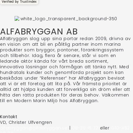
Verified by
Trustindex
ALFABRYGGAN AB
AlfaBryggan slog upp sina portar redan 2009, drivna av
en vision om att bli en pålitlig partner inom marina
produkter som bryggor, pontoner, förankringssystem
och tillbehör. Idag, flera år senare, står vi som en
ledande aktör kända för vårt breda sortiment,
innovativa lösningar och förmågan att tänka nytt. Med
hundratals kunder och genomförda projekt som kan
beskådas under ”Referenser” har AlfaBryggan bevisat
att vi är ett företag att lita på. Vår främsta prioritet är
alltid att hjälpa kunden att förverkliga sin dröm eller att
hitta den rätta produkten för deras behov. Välkommen
till en Modern Marin Miljö hos AlfaBryggan.
Kontakt
VD, Christer Ulfvengren
alfabryggan@alfabryggan.se
|
08-39 16 72
eller
070-482