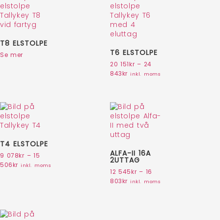
T8 ELSTOLPE
T6 ELSTOLPE
Se mer
20 151
kr
–
24
843
kr
inkl. moms
T4 ELSTOLPE
ALFA-II 16A
9 078
kr
–
15
2UTTAG
506
kr
inkl. moms
12 545
kr
–
16
803
kr
inkl. moms