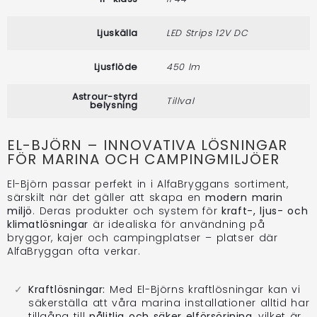
Ljuskälla
LED Strips 12V DC
Ljusflöde
450 lm
Astrour-styrd
Tillval
belysning
EL-BJÖRN – INNOVATIVA LÖSNINGAR
FÖR MARINA OCH CAMPINGMILJÖER
El-Björn passar perfekt in i AlfaBryggans sortiment,
särskilt när det gäller att skapa en
modern marin
miljö
. Deras produkter och system för
kraft-, ljus- och
klimatlösningar
är idealiska för användning på
bryggor, kajer och campingplatser – platser där
AlfaBryggan ofta verkar.
Kraftlösningar:
Med El-Björns kraftlösningar kan vi
säkerställa att våra marina installationer alltid har
tillgång till
pålitlig och säker elförsörjning
, vilket är