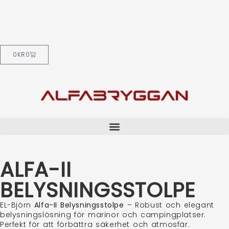
0
KR
0
ALFA-II
BELYSNINGSSTOLPE
EL-Björn
Alfa-II
Belysningsstolpe
–
Robust
och
elegant
belysningslösning
för
marinor
och
campingplatser.
Perfekt
för
att
förbättra
säkerhet
och
atmosfär.