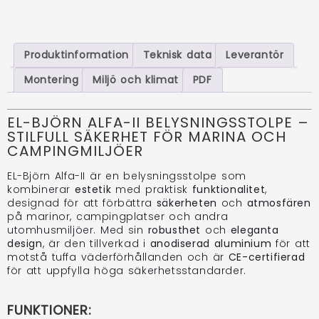
Produktinformation
Teknisk data
Leverantör
Montering
Miljö och klimat
PDF
EL-BJÖRN ALFA-II BELYSNINGSSTOLPE –
STILFULL SÄKERHET FÖR MARINA OCH
CAMPINGMILJÖER
EL-Björn Alfa-II är en belysningsstolpe som
kombinerar
estetik
med praktisk
funktionalitet
,
designad för att förbättra
säkerheten
och
atmosfären
på marinor, campingplatser och andra
utomhusmiljöer. Med sin
robusthet
och
eleganta
design
, är den tillverkad i
anodiserad aluminium
för att
motstå tuffa väderförhållanden och är
CE-certifierad
för att uppfylla höga säkerhetsstandarder.
FUNKTIONER: