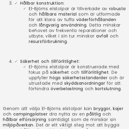
Hållbar konstruktion:
El-Björns elstolpar är tillverkade av
robusta
och
hållbara material
som är utformade
för att klara av tuffa
väderförhållanden
och
långvarig användning
. Detta minskar
behovet av frekventa reparationer och
utbyte, vilket i sin tur minskar
avfall
och
resursförbrukning
.
Säkerhet och tillförlitlighet:
El-Björns elstolpar är konstruerade med
fokus på
säkerhet
och
tillförlitlighet
. De
uppfyller
höga säkerhetsstandarder
och är
utrustade med
skyddsanordningar
för att
förhindra
överbelastning
och
kortslutning
.
Genom att välja El-Björns elstolpar kan
bryggor
,
kajer
och
campingplatser
dra nytta av en
pålitlig
och
hållbar elförsörjning
samtidigt som de minskar sin
miljöpåverkan
. Det är ett viktigt steg mot att bygga