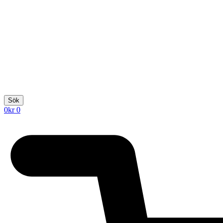
Sök
0
kr
0