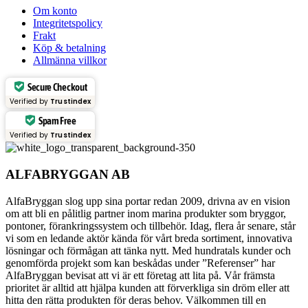
Om konto
Integritetspolicy
Frakt
Köp & betalning
Allmänna villkor
Secure Checkout
Verified by
Trustindex
Spam Free
Verified by
Trustindex
ALFABRYGGAN AB
AlfaBryggan slog upp sina portar redan 2009, drivna av en vision
om att bli en pålitlig partner inom marina produkter som bryggor,
pontoner, förankringssystem och tillbehör. Idag, flera år senare, står
vi som en ledande aktör kända för vårt breda sortiment, innovativa
lösningar och förmågan att tänka nytt. Med hundratals kunder och
genomförda projekt som kan beskådas under ”Referenser” har
AlfaBryggan bevisat att vi är ett företag att lita på. Vår främsta
prioritet är alltid att hjälpa kunden att förverkliga sin dröm eller att
hitta den rätta produkten för deras behov. Välkommen till en