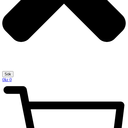
Sök
0
kr
0