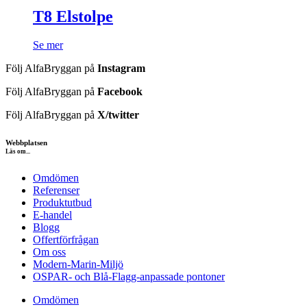
T8 Elstolpe
Se mer
Följ AlfaBryggan på
Instagram
Följ AlfaBryggan på
Facebook
Följ AlfaBryggan på
X/twitter
Webbplatsen
Läs om...
Omdömen
Referenser
Produktutbud
E-handel
Blogg
Offertförfrågan
Om oss
Modern-Marin-Miljö
OSPAR- och Blå-Flagg-anpassade pontoner
Omdömen