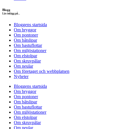
Blogg
Läs inlägg på...
Bloggens startsida
Om bryggor
Om pontoner
Om båtslipar
Om bastuflottar
Om miljöstationer
Om elstolpar
Om skruvpålar
Om neular
Om företaget och webbplatsen
Nyheter
Bloggens startsida
Om bryggor
Om pontoner
Om båtslipar
Om bastuflottar
Om miljöstationer
Om elstolpar
Om skruvpålar
Om neular