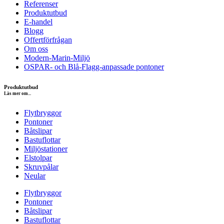
Referenser
Produktutbud
E-handel
Blogg
Offertförfrågan
Om oss
Modern-Marin-Miljö
OSPAR- och Blå-Flagg-anpassade pontoner
Produktutbud
Läs mer om...
Flytbryggor
Pontoner
Båtslipar
Bastuflottar
Miljöstationer
Elstolpar
Skruvpålar
Neular
Flytbryggor
Pontoner
Båtslipar
Bastuflottar