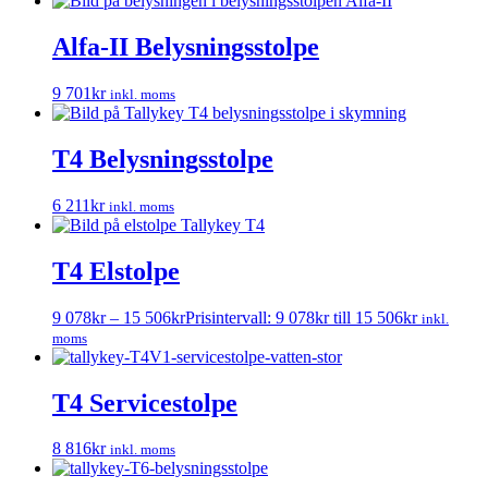
Alfa-II Belysningsstolpe
9 701
kr
inkl. moms
T4 Belysningsstolpe
6 211
kr
inkl. moms
T4 Elstolpe
9 078
kr
–
15 506
kr
Prisintervall: 9 078kr till 15 506kr
inkl.
moms
T4 Servicestolpe
8 816
kr
inkl. moms