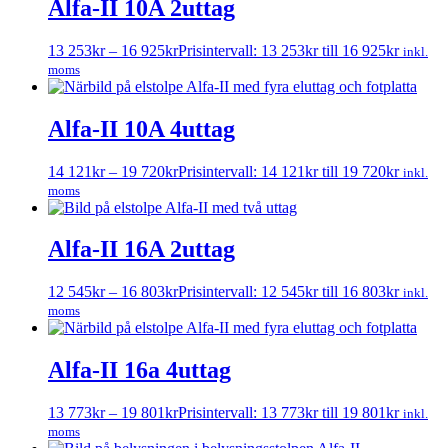
Alfa-II 10A 2uttag
13 253
kr
–
16 925
kr
Prisintervall: 13 253kr till 16 925kr
inkl.
moms
Alfa-II 10A 4uttag
14 121
kr
–
19 720
kr
Prisintervall: 14 121kr till 19 720kr
inkl.
moms
Alfa-II 16A 2uttag
12 545
kr
–
16 803
kr
Prisintervall: 12 545kr till 16 803kr
inkl.
moms
Alfa-II 16a 4uttag
13 773
kr
–
19 801
kr
Prisintervall: 13 773kr till 19 801kr
inkl.
moms