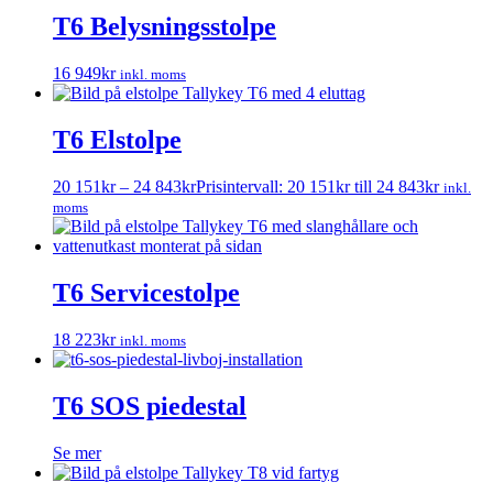
T6 Belysningsstolpe
16 949
kr
inkl. moms
T6 Elstolpe
20 151
kr
–
24 843
kr
Prisintervall: 20 151kr till 24 843kr
inkl.
moms
T6 Servicestolpe
18 223
kr
inkl. moms
T6 SOS piedestal
Se mer