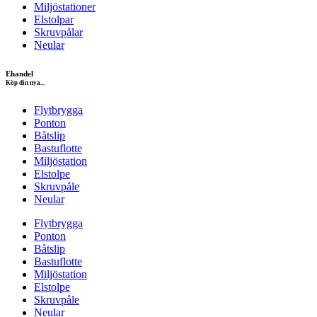
Miljöstationer
Elstolpar
Skruvpålar
Neular
Ehandel
Köp din nya...
Flytbrygga
Ponton
Båtslip
Bastuflotte
Miljöstation
Elstolpe
Skruvpåle
Neular
Flytbrygga
Ponton
Båtslip
Bastuflotte
Miljöstation
Elstolpe
Skruvpåle
Neular