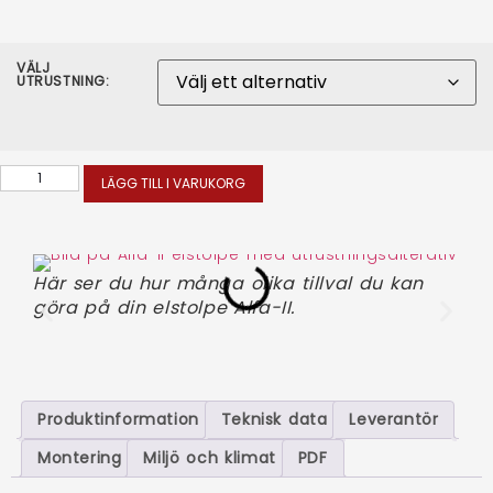
VÄLJ
UTRUSTNING:
LÄGG TILL I VARUKORG
Här ser du hur många olika tillval du kan
Fyr
göra på din elstolpe Alfa-II.
fär
stö
Produktinformation
Teknisk data
Leverantör
Montering
Miljö och klimat
PDF