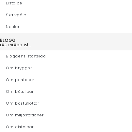
Elstolpe
Skruvpåle
Neular
BLOGG
LÄS INLÄGG PÅ...
Bloggens startsida
Om bryggor
Om pontoner
Om båtslipar
Om bastuflottar
Om miljöstationer
Om elstolpar