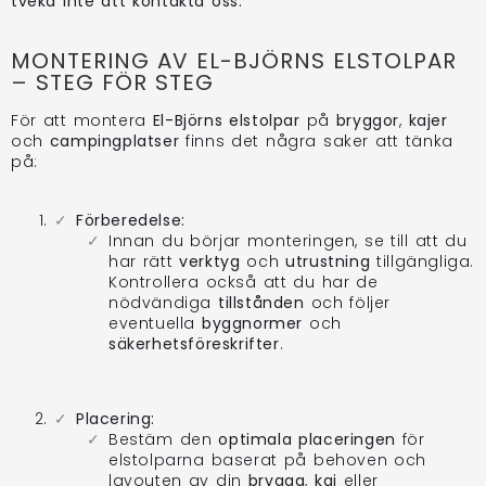
tveka inte att kontakta oss.
MONTERING AV EL-BJÖRNS ELSTOLPAR
– STEG FÖR STEG
För att montera
El-Björns elstolpar
på
bryggor
,
kajer
och
campingplatser
finns det några saker att tänka
på:
Förberedelse:
Innan du börjar monteringen, se till att du
har rätt
verktyg
och
utrustning
tillgängliga.
Kontrollera också att du har de
nödvändiga
tillstånden
och följer
eventuella
byggnormer
och
säkerhetsföreskrifter
.
Placering:
Bestäm den
optimala placeringen
för
elstolparna baserat på behoven och
layouten av din
brygga
,
kaj
eller