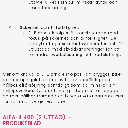
utbyte, vilket i sin tur minskar
avfall
och
resursförbrukning
.
Säkerhet och tillförlitlighet:
El-Björns elstolpar är konstruerade med
fokus på
säkerhet
och
tillförlitlighet
. De
uppfyller
höga säkerhetsstandarder
och är
utrustade med
skyddsanordningar
för att
förhindra
överbelastning
och
kortslutning
.
Genom att välja El-Björns elstolpar kan
bryggor
,
kajer
och
campingplatser
dra nytta av en
pålitlig
och
hållbar elförsörjning
samtidigt som de minskar sin
miljöpåverkan
. Det är ett viktigt steg mot att bygga
en mer
hållbar framtid
och bevara våra
naturresurser
för kommande generationer.
ALFA-II 400 (2 UTTAG) –
PRODUKTBLAD