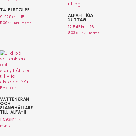
T4 ELSTOLPE
ALFA-II 16A
9 078
kr
–
15
2UTTAG
506
kr
inkl. moms
12 545
kr
–
16
803
kr
inkl. moms
VATTENKRAN
OCH
SLANGHÅLLARE
TILL ALFA-II
1 593
kr
inkl.
moms