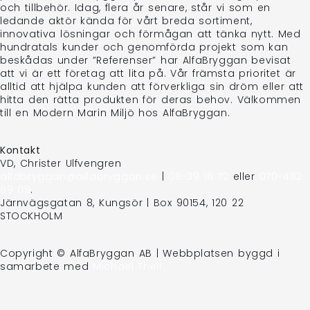
och tillbehör. Idag, flera år senare, står vi som en
ledande aktör kända för vårt breda sortiment,
innovativa lösningar och förmågan att tänka nytt. Med
hundratals kunder och genomförda projekt som kan
beskådas under ”Referenser” har AlfaBryggan bevisat
att vi är ett företag att lita på. Vår främsta prioritet är
alltid att hjälpa kunden att förverkliga sin dröm eller att
hitta den rätta produkten för deras behov. Välkommen
till en Modern Marin Miljö hos AlfaBryggan.
Kontakt
VD, Christer Ulfvengren
alfabryggan@alfabryggan.se
|
08-39 16 72
eller
070-482
69 09
.
Järnvägsgatan 8, Kungsör | Box 90154, 120 22
STOCKHOLM
Copyright © AlfaBryggan AB | Webbplatsen byggd i
samarbete med
Michael Thell