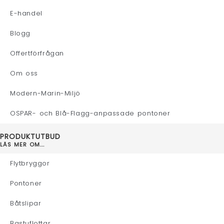
E-handel
Blogg
Offertförfrågan
Om oss
Modern-Marin-Miljö
OSPAR- och Blå-Flagg-anpassade pontoner
PRODUKTUTBUD
LÄS MER OM...
Flytbryggor
Pontoner
Båtslipar
Bastuflottar