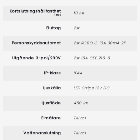
Kortslutningshållfasthet
10 kA
lcc
Eluttag
2st
Personskyddsautomat
2st RCBO C 10A 30mA 2P
Utgående 3-pol/230V
2st 16A CEE 216-6
IP-klass
IP44
Ljuskälla
LED Strips 12V DC
Ljusflöde
450 lm
Elmätare
Tillval
Vattenanslutning
Tillval