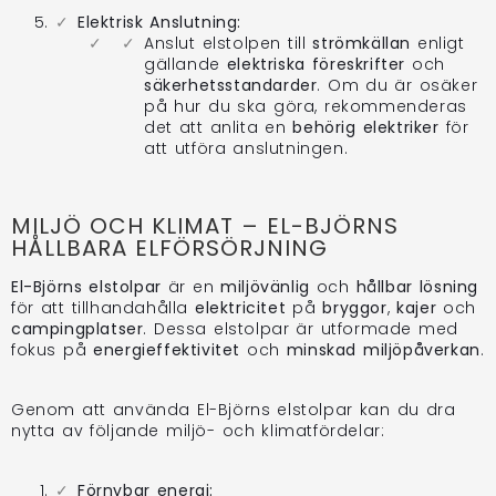
Elektrisk Anslutning:
Anslut elstolpen till
strömkällan
enligt
gällande
elektriska föreskrifter
och
säkerhetsstandarder
. Om du är osäker
på hur du ska göra, rekommenderas
det att anlita en
behörig elektriker
för
att utföra anslutningen.
MILJÖ OCH KLIMAT – EL-BJÖRNS
HÅLLBARA ELFÖRSÖRJNING
El-Björns elstolpar
är en
miljövänlig
och
hållbar lösning
för att tillhandahålla
elektricitet
på
bryggor
,
kajer
och
campingplatser
. Dessa elstolpar är utformade med
fokus på
energieffektivitet
och
minskad miljöpåverkan
.
Genom att använda El-Björns elstolpar kan du dra
nytta av följande miljö- och klimatfördelar:
Förnybar energi: