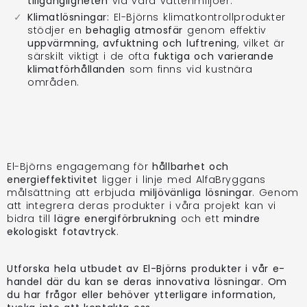
tillgängligheten
vid våra vattenmiljöer.
Klimatlösningar:
El-Björns klimatkontrollprodukter
stödjer en
behaglig atmosfär
genom effektiv
uppvärmning, avfuktning och luftrening
, vilket är
särskilt viktigt i de ofta
fuktiga och varierande
klimatförhållanden
som finns vid kustnära
områden.
El-Björns engagemang för
hållbarhet och
energieffektivitet
ligger i linje med AlfaBryggans
målsättning att erbjuda
miljövänliga lösningar
. Genom
att integrera deras produkter i våra projekt kan vi
bidra till
lägre energiförbrukning
och ett
mindre
ekologiskt fotavtryck
.
Utforska hela utbudet av El-Björns produkter i vår e-
handel där du kan se deras innovativa lösningar. Om
du har frågor eller behöver ytterligare information,