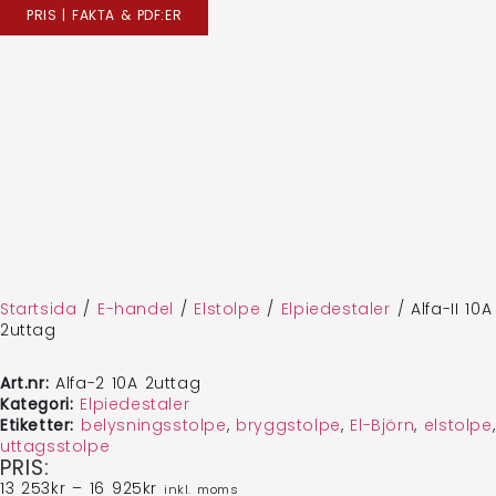
PRIS | FAKTA & PDF:ER
Startsida
/
E-handel
/
Elstolpe
/
Elpiedestaler
/
Alfa-II 10A
2uttag
Art.nr:
Alfa-2 10A 2uttag
Kategori:
Elpiedestaler
Etiketter:
belysningsstolpe
,
bryggstolpe
,
El-Björn
,
elstolpe
,
uttagsstolpe
PRIS:
13 253
kr
–
16 925
kr
inkl. moms