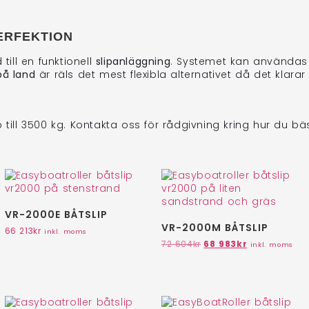
ERFEKTION
till en funktionell
slipanläggning
. Systemet kan användas 
på land
är räls det mest flexibla alternativet då det klara
till 3500 kg. Kontakta oss för rådgivning kring hur du bä
VR-2000E BÅTSLIP
VR-2000M BÅTSLIP
66 213
kr
inkl. moms
72 604
kr
68 983
kr
inkl. moms