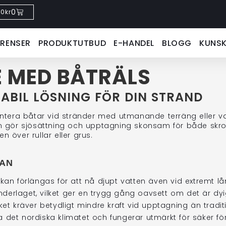
0
0
kr
ERENSER
PRODUKTUTBUD
E-HANDEL
BLOGG
KUNS
 MED BÅTRÄLS
ABIL LÖSNING FÖR DIN STRAND
tera båtar vid stränder med utmanande terräng eller varie
gör sjösättning och upptagning skonsam för både skr
 över rullar eller grus.
GAN
an förlängas för att nå djupt vatten även vid extremt l
erlaget, vilket ger en trygg gång oavsett om det är dyig
ket kräver betydligt mindre kraft vid upptagning än traditi
 det nordiska klimatet och fungerar utmärkt för säker fö