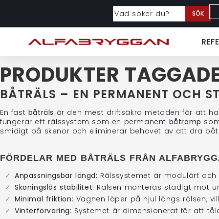
SÖK
REF
PRODUKTER TAGGADE
BÅTRÄLS – EN PERMANENT OCH ST
En fast
båträls
är den mest driftsäkra metoden för att han
fungerar ett rälssystem som en permanent
båtramp
som 
smidigt på skenor och eliminerar behovet av att dra båten
FÖRDELAR MED BÅTRÄLS FRÅN ALFABRYG
Anpassningsbar längd:
Rälssystemet är modulärt och k
Skoningslös stabilitet:
Rälsen monteras stadigt mot und
Minimal friktion:
Vagnen löper på hjul längs rälsen, vil
Vinterförvaring:
Systemet är dimensionerat för att tåla