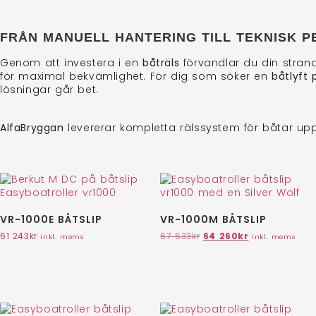
FRÅN MANUELL HANTERING TILL TEKNISK P
Genom att investera i en
båträls
förvandlar du din strand 
för maximal bekvämlighet. För dig som söker en
båtlyft 
lösningar går bet.
AlfaBryggan
levererar kompletta rälssystem för båtar upp 
VR-1000E BÅTSLIP
VR-1000M BÅTSLIP
61 243
kr
67 633
kr
64 260
kr
inkl. moms
inkl. moms