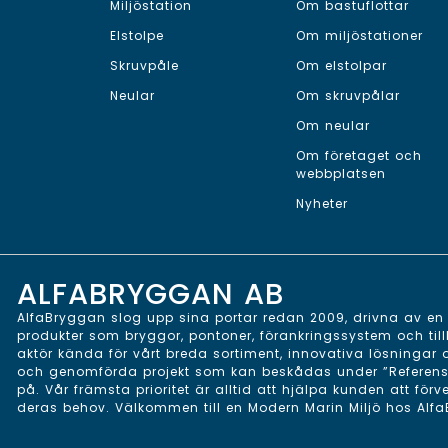
Miljöstation
Om bastuflottar
Elstolpe
Om miljöstationer
Skruvpåle
Om elstolpar
Neular
Om skruvpålar
Om neular
Om företaget och
webbplatsen
Nyheter
ALFABRYGGAN AB
AlfaBryggan slog upp sina portar redan 2009, drivna av en v
produkter som bryggor, pontoner, förankringssystem och till
aktör kända för vårt breda sortiment, innovativa lösningar
och genomförda projekt som kan beskådas under ”Referenser”
på. Vår främsta prioritet är alltid att hjälpa kunden att förv
deras behov. Välkommen till en Modern Marin Miljö hos Alf