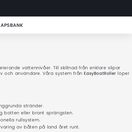
KAPSBANK
rande vattennivåer. Till skillnad från enklare slipar
ov och användare. Våra system från
EasyBoatRoller
löper
ånggrunda stränder.
 botten eller brant sprängsten.
onella rullsystem.
rvaring av båten på land året runt.