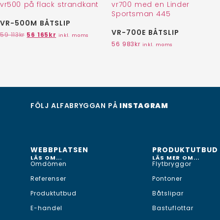
VR-500M BÅTSLIP
VR-700E BÅTSLIP
59 113
kr
56 165
kr
inkl. moms
56 983
kr
inkl. moms
FÖLJ ALFABRYGGAN PÅ
INSTAGRAM
WEBBPLATSEN
PRODUKTUTBUD
LÄS OM...
LÄS MER OM...
Omdömen
Flytbryggor
Referenser
Pontoner
Produktutbud
Båtslipar
E-handel
Bastuflottar