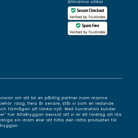
Allmänna villkor
Secure Checkout
Verified by
Trustindex
Spam Free
Verified by
Trustindex
ision om att bli en pålitlig partner inom marina
behör. Idag, flera år senare, står vi som en ledande
 och förmågan att tänka nytt. Med hundratals kunder
 har AlfaBryggan bevisat att vi är ett företag att lita
erkliga sin dröm eller att hitta den rätta produkten för
aBryggan.