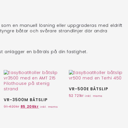
som en manuell lösning eller uppgraderas med eldrift
r tyngre båtar och svårare strandlinjer där andra
st anlägger en båträls på din fastighet.
VR-500E BÅTSLIP
52 721
kr
inkl. moms
VR-3500M BÅTSLIP
91 420
kr
85 206
kr
inkl. moms