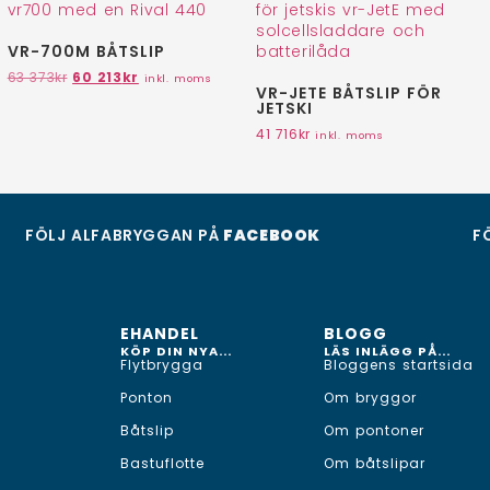
VR-700M BÅTSLIP
63 373
kr
60 213
kr
inkl. moms
VR-JETE BÅTSLIP FÖR
JETSKI
41 716
kr
inkl. moms
FÖLJ ALFABRYGGAN PÅ
FACEBOOK
F
EHANDEL
BLOGG
KÖP DIN NYA...
LÄS INLÄGG PÅ...
Flytbrygga
Bloggens startsida
Ponton
Om bryggor
Båtslip
Om pontoner
Bastuflotte
Om båtslipar