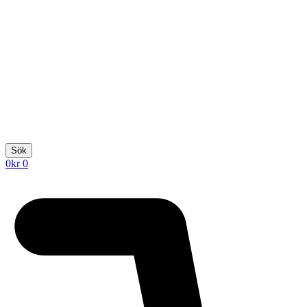
Sök
0
kr
0