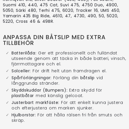
Suomi 410, 440, 475 Cat
,
Suvi 475, 4750 Duo, 4900,
5050
,
Särki 480
,
Terhi 475, 6020
,
Tracker 16
,
UMS 450
,
Yamarin 435 Big Ride, 4610, 47, 4730, 490, 50, 5020,
5220, Cross 46 & 49BR
.
ANPASSA DIN BÅTSLIP MED EXTRA
TILLBEHÖR
Batterilåda:
Ger ett professionellt och fulländat
utseende genom att täcka in både batteri, vinsch,
fjärrmottagare och el.
Solceller:
För drift helt utan framdragen el.
Spårförlängningar:
Förläng din
båtslip
vid
långgrunda stränder.
Skyddskuddar (Bumpers):
Extra skydd för
plastbåtar
med känslig gelcoat.
Justerbart markfäste:
För att enkelt kunna justera
och efterjustera om marken sjunker.
Hjulborstar:
För att hålla rälsen fri från smuts och
skräp.