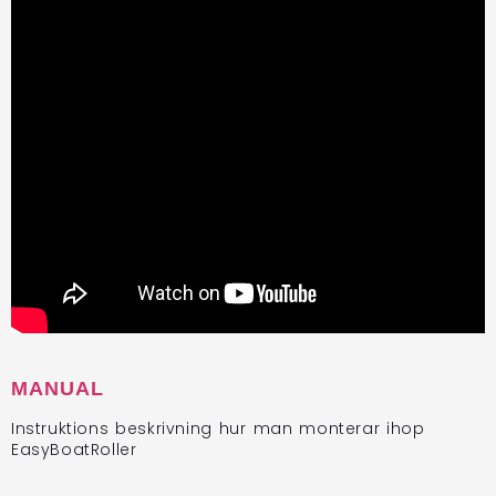
MANUAL
Instruktions beskrivning hur man monterar ihop
EasyBoatRoller