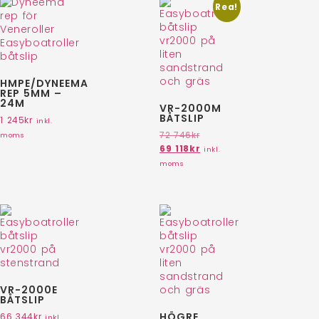
Rea!
HMPE/DYNEEMA
REP 5MM –
24M
VR-2000M
BÅTSLIP
1 245
kr
inkl.
72 746
kr
moms
69 118
kr
inkl.
moms
VR-2000E
BÅTSLIP
HÖGRE
66 344
kr
inkl.