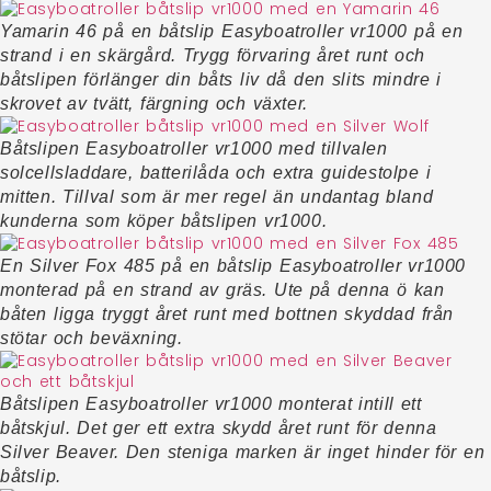
Yamarin 46 på en båtslip Easyboatroller vr1000 på en
strand i en skärgård. Trygg förvaring året runt och
båtslipen förlänger din båts liv då den slits mindre i
skrovet av tvätt, färgning och växter.
Båtslipen Easyboatroller vr1000 med tillvalen
solcellsladdare, batterilåda och extra guidestolpe i
mitten. Tillval som är mer regel än undantag bland
kunderna som köper båtslipen vr1000.
En Silver Fox 485 på en båtslip Easyboatroller vr1000
monterad på en strand av gräs. Ute på denna ö kan
båten ligga tryggt året runt med bottnen skyddad från
stötar och beväxning.
Båtslipen Easyboatroller vr1000 monterat intill ett
båtskjul. Det ger ett extra skydd året runt för denna
Silver Beaver. Den steniga marken är inget hinder för en
båtslip.