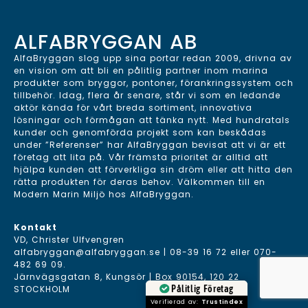
ALFABRYGGAN AB
AlfaBryggan slog upp sina portar redan 2009, drivna av
en vision om att bli en pålitlig partner inom marina
produkter som bryggor, pontoner, förankringssystem och
tillbehör. Idag, flera år senare, står vi som en ledande
aktör kända för vårt breda sortiment, innovativa
lösningar och förmågan att tänka nytt. Med hundratals
kunder och genomförda projekt som kan beskådas
under ”Referenser” har AlfaBryggan bevisat att vi är ett
företag att lita på. Vår främsta prioritet är alltid att
hjälpa kunden att förverkliga sin dröm eller att hitta den
rätta produkten för deras behov. Välkommen till en
Modern Marin Miljö hos AlfaBryggan.
Kontakt
VD, Christer Ulfvengren
alfabryggan@alfabryggan.se
|
08-39 16 72
eller
070-
482 69 09
.
Järnvägsgatan 8, Kungsör | Box 90154, 120 22
Pålitlig Företag
STOCKHOLM
Verifierad av:
Trustindex