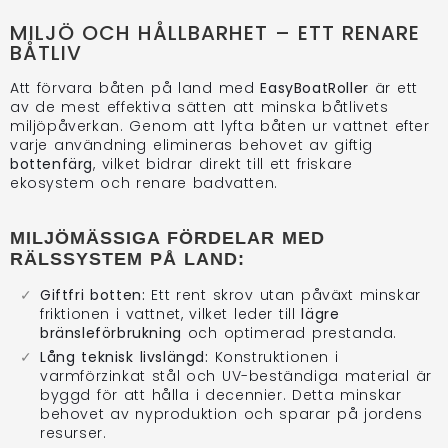
MILJÖ OCH HÅLLBARHET – ETT RENARE
BÅTLIV
Att förvara båten på land med
EasyBoatRoller
är ett
av de mest effektiva sätten att minska båtlivets
miljöpåverkan. Genom att lyfta båten ur vattnet efter
varje användning elimineras behovet av giftig
bottenfärg
, vilket bidrar direkt till ett friskare
ekosystem och renare badvatten.
MILJÖMÄSSIGA FÖRDELAR MED
RÄLSSYSTEM PÅ LAND:
Giftfri botten:
Ett rent skrov utan påväxt minskar
friktionen i vattnet, vilket leder till
lägre
bränsleförbrukning
och optimerad prestanda.
Lång teknisk livslängd:
Konstruktionen i
varmförzinkat stål och UV-beständiga material är
byggd för att hålla i decennier. Detta minskar
behovet av nyproduktion och sparar på jordens
resurser.