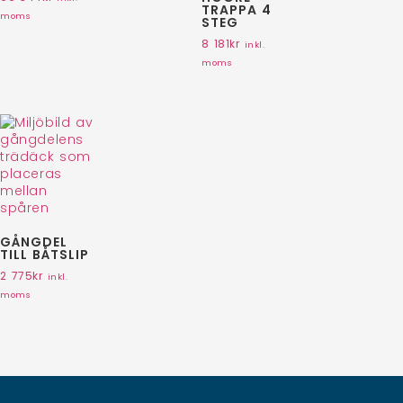
TRAPPA 4
moms
STEG
8 181
kr
inkl.
moms
GÅNGDEL
TILL BÅTSLIP
2 775
kr
inkl.
moms