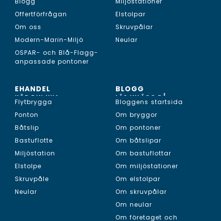
Blogg
Miljöstationer
Offertförfrågan
Elstolpar
Om oss
Skruvpålar
Modern-Marin-Miljö
Neular
OSPAR- och Blå-Flagg-
anpassade pontoner
EHANDEL
BLOGG
KÖP DIN NYA...
LÄS INLÄGG PÅ...
Flytbrygga
Bloggens startsida
Ponton
Om bryggor
Båtslip
Om pontoner
Bastuflotte
Om båtslipar
Miljöstation
Om bastuflottar
Elstolpe
Om miljöstationer
Skruvpåle
Om elstolpar
Neular
Om skruvpålar
Om neular
Om företaget och