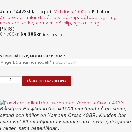
Art.nr:
14423M
Kategori:
Viktklass 1000kg
Etiketter:
Autorobot Finland
,
båträls
,
båtslip
,
båtupptagning
,
EasyBoatRoller
,
eldriven båtslip
,
sjösättning
PRIS:
67 766
kr
64 386
kr
inkl. moms
VILKEN BÅTTYP/MODELL HAR DU?
*
LÄGG TILL I VARUKORG
Båtslipen Easyboatroller vr1000 monterad på en stenig
strand och håller en Yamarin Cross 49BR. Kunden har
även valt till en höjning av vaggan bak, extra guidepinne
i mitten samt batterilådan.