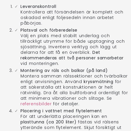
Leveranskontroll
Kontrollera att försändelsen är komplett och
oskadad enligt följesedeln innan arbetet
påbörjas.
Platsval och förberedelse
Välj en plats med stabilt underlag och
tillräckligt utrymme för både upptagning och
sjösättning. Inventera verktyg och lägg ut
delarna för att få en överblick.
Det
rekommenderas att två personer samarbetar
vid monteringen.
Montering av räls och balkar (på land)
Montera samman rälssektioner och tvärbalkar
enligt anvisningen. Använd
kryssmätning
för
att säkerställa att konstruktionen är helt
rätvinklig. Dra åt alla bultförband ordentligt för
att minimera vibrationer och slitage. Se
referensbilder
för detaljer.
Placering i vattnet med flytelement
För att underlätta placeringen kan en
plasttunna (ca 200 liter)
fästas vid rälsens
ytterände som flytelement. Skjut försiktigt ut