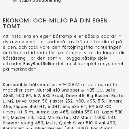
för
stabil positionering
.
EKONOMI OCH MILJÖ PÅ DIN EGEN
TOMT
Att installera en egen
båtramp
eller
båtslip
sparar in
dyra varvsavgifter. Underhåll av båten sker direkt på
slipen, och tack vare den
förtöjningsfria
hanteringen
är båten alltid redo för sjösättning, vilket förlänger din
båtsäsong
. För den som vill
bygga båtslip själv
erbjuder
EasyBoatRoller
det mest kompletta systemet
på marknaden.
Kompatibla båtmodeller:
VR-1000M är optimerad för
modeller som
Alutroll 410 Snapper & 485 CC
,
Bella
485R, 500 BR, 512, 530 Excel, Drive 46
,
Big Buster, Buster
L, M2
,
Drive Open 50
,
Faster 252, 460, 495, 515
,
Finnark
495
,
Flipper 450 HT, 510HT, 515, 535 HT
,
HR 532 CC
,
Hirvas HT 5 m
,
Jurmo Lux 465
,
Kaisla 550 HT
,
Lappi 530
HT
,
Master 410, 500
,
Mix Buster
,
MV Marin 4600, 540
,
Pioneer Viking 450, Multi
,
Quick Silver 510
,
Rival 490
,
Rönnqvist 515
,
Silver Beaver (450, 460), Fox Avant
,