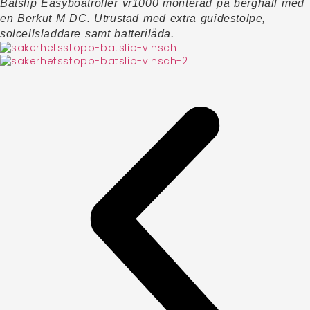
Båtslip Easyboatroller vr1000 monterad på berghäll med
en Berkut M DC. Utrustad med extra guidestolpe,
solcellsladdare samt batterilåda.