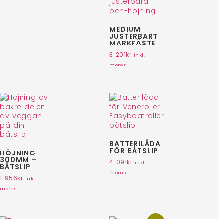
MEDIUM
JUSTERBART
MARKFÄSTE
3 201
kr
inkl.
moms
BATTERILÅDA
FÖR BÅTSLIP
HÖJNING
300MM –
4 091
kr
inkl.
BÅTSLIP
moms
1 956
kr
inkl.
moms