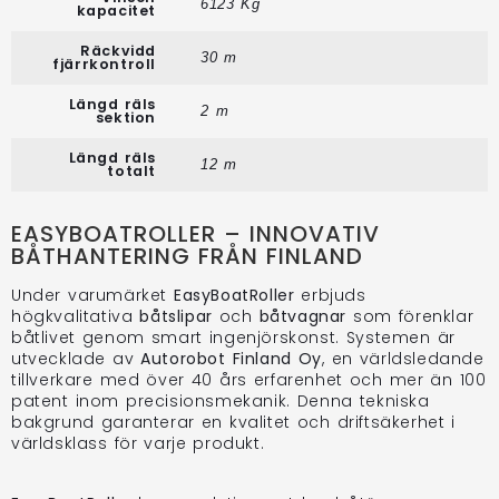
6123 Kg
kapacitet
Räckvidd
30 m
fjärrkontroll
Längd räls
2 m
sektion
Längd räls
12 m
totalt
EASYBOATROLLER – INNOVATIV
BÅTHANTERING FRÅN FINLAND
Under varumärket
EasyBoatRoller
erbjuds
högkvalitativa
båtslipar
och
båtvagnar
som förenklar
båtlivet genom smart ingenjörskonst. Systemen är
utvecklade av
Autorobot Finland Oy
, en världsledande
tillverkare med över 40 års erfarenhet och mer än 100
patent inom precisionsmekanik. Denna tekniska
bakgrund garanterar en kvalitet och driftsäkerhet i
världsklass för varje produkt.