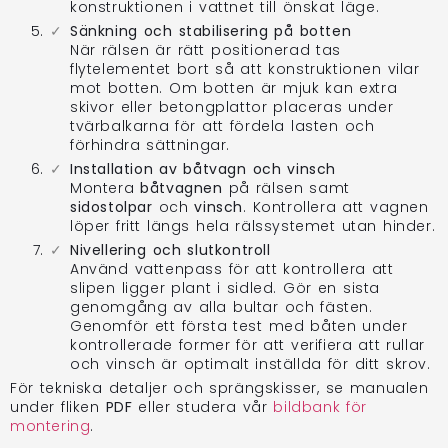
konstruktionen i vattnet till önskat läge.
Sänkning och stabilisering på botten
När rälsen är rätt positionerad tas
flytelementet bort så att konstruktionen vilar
mot botten. Om botten är mjuk kan extra
skivor eller betongplattor placeras under
tvärbalkarna för att fördela lasten och
förhindra sättningar.
Installation av båtvagn och vinsch
Montera
båtvagnen
på rälsen samt
sidostolpar
och
vinsch
. Kontrollera att vagnen
löper fritt längs hela rälssystemet utan hinder.
Nivellering och slutkontroll
Använd vattenpass för att kontrollera att
slipen ligger plant i sidled. Gör en sista
genomgång av alla bultar och fästen.
Genomför ett första test med båten under
kontrollerade former för att verifiera att rullar
och vinsch är optimalt inställda för ditt skrov.
För tekniska detaljer och sprängskisser, se manualen
under fliken
PDF
eller studera vår
bildbank för
montering
.