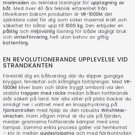
marknaden
av tekniska lösningar för
upptagning av
båt
. Med över 40 års teknisk erfarenhet från
tillverkaren bakom produkten är
VR-1000M
det
självklara valet för dig som söker maximal kraft och
säkerhet för båtar upp till
1000 kg
. Den erbjuder en
pålitlig
och
miljövänlig
lösning för både dagligt bruk
och
vinterförvaring
, helt utan behov av giftig
bottenfärg
.
EN REVOLUTIONERANDE UPPLEVELSE VID
STRANDKANTEN
Föreställ dig en båtvardag där du slipper gungiga
bryggor, fendertar och krångliga förtöjningar. Med
VR-
1000M
kliver barn och äldre tryggt ombord via den
stabila
trappan med räcke
medan båten fortfarande
står säkert på land. När alla sitter på plats backar du
smidigt ner i vattnet med en knapptryckning på
fjärrkontrollen
med hjälp av den robusta
WinchMax-
vinschen
. Inom någon minut är du ute på fjärden,
medan grannarna fortfarande kämpar med sina
tampar. Samma enkla process gäller vid hemkomst
– kör in mellan
guidestolparna
och med fjärrkontrollen