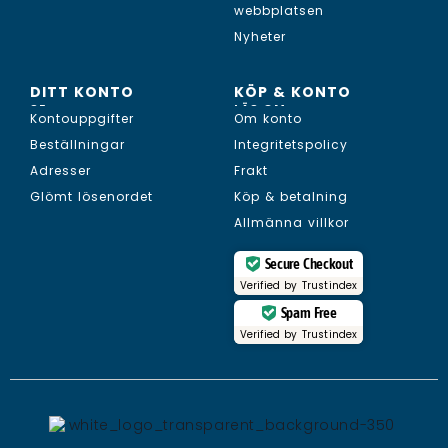
webbplatsen
Nyheter
DITT KONTO
KÖP & KONTO
SE...
LÄS OM...
Kontouppgifter
Om konto
Beställningar
Integritetspolicy
Adresser
Frakt
Glömt lösenordet
Köp & betalning
Allmänna villkor
Secure Checkout
Verified by
Trustindex
Spam Free
Verified by
Trustindex