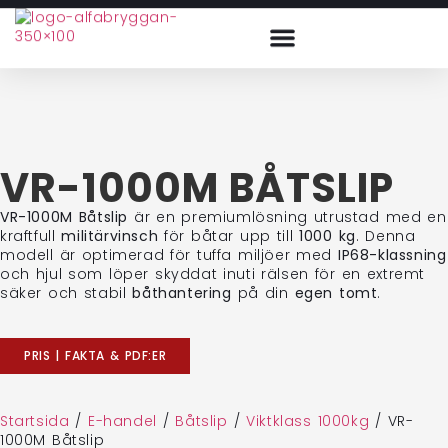
VR-1000M BÅTSLIP
VR-1000M Båtslip
är en premiumlösning utrustad med en
kraftfull
militärvinsch
för båtar upp till
1000 kg
. Denna
modell är optimerad för tuffa miljöer med
IP68-klassning
och hjul som löper skyddat inuti rälsen för en extremt
säker och stabil
båthantering
på din
egen tomt
.
PRIS | FAKTA & PDF:ER
Startsida
/
E-handel
/
Båtslip
/
Viktklass 1000kg
/
VR-
1000M Båtslip