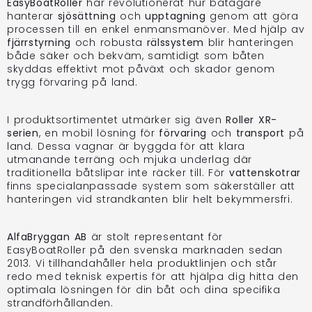
EasyBoatRoller
har revolutionerat hur båtägare
hanterar
sjösättning
och
upptagning
genom att göra
processen till en enkel enmansmanöver. Med hjälp av
fjärrstyrning
och robusta
rälssystem
blir hanteringen
både säker och bekväm, samtidigt som båten
skyddas effektivt mot påväxt och skador genom
trygg förvaring på land.
I produktsortimentet utmärker sig även
Roller XR-
serien
, en mobil lösning för
förvaring
och
transport
på
land. Dessa vagnar är byggda för att klara
utmanande terräng och mjuka underlag där
traditionella båtslipar inte räcker till. För
vattenskotrar
finns specialanpassade system som säkerställer att
hanteringen vid strandkanten blir helt bekymmersfri.
AlfaBryggan AB
är stolt representant för
EasyBoatRoller på den svenska marknaden sedan
2013. Vi tillhandahåller hela produktlinjen och står
redo med teknisk expertis för att hjälpa dig hitta den
optimala lösningen för din båt och dina specifika
strandförhållanden.