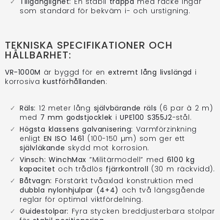
Tillgänglighet:
En stabil
trappa
med räcke ingår
som standard för bekväm i- och urstigning.
TEKNISKA SPECIFIKATIONER OCH
HÅLLBARHET:
VR-1000M
är byggd för en
extremt lång livslängd
i
korrosiva
kustförhållanden
:
Räls:
12 meter lång
självbärande räls
(6 par à 2 m)
med
7 mm godstjocklek
i
UPE100 S355J2
-stål.
Högsta klassens galvanisering:
Varmförzinkning
enligt
EN ISO 1461
(100-150 µm) som ger ett
självläkande
skydd mot korrosion.
Vinsch:
WinchMax
”Militärmodell” med
6100 kg
kapacitet
och trådlös
fjärrkontroll
(30 m räckvidd).
Båtvagn:
Förstärkt tvåaxlad konstruktion med
dubbla nylonhjulpar (4+4)
och två längsgående
reglar för optimal viktfördelning.
Guidestolpar:
Fyra stycken breddjusterbara stolpar