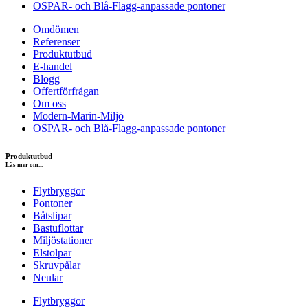
OSPAR- och Blå-Flagg-anpassade pontoner
Omdömen
Referenser
Produktutbud
E-handel
Blogg
Offertförfrågan
Om oss
Modern-Marin-Miljö
OSPAR- och Blå-Flagg-anpassade pontoner
Produktutbud
Läs mer om...
Flytbryggor
Pontoner
Båtslipar
Bastuflottar
Miljöstationer
Elstolpar
Skruvpålar
Neular
Flytbryggor