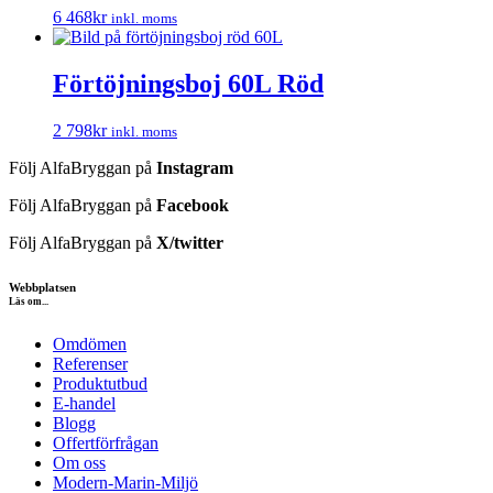
6 468
kr
inkl. moms
Förtöjningsboj 60L Röd
2 798
kr
inkl. moms
Följ AlfaBryggan på
Instagram
Följ AlfaBryggan på
Facebook
Följ AlfaBryggan på
X/twitter
Webbplatsen
Läs om...
Omdömen
Referenser
Produktutbud
E-handel
Blogg
Offertförfrågan
Om oss
Modern-Marin-Miljö