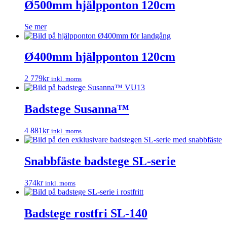
Ø500mm hjälpponton 120cm
Se mer
Ø400mm hjälpponton 120cm
2 779
kr
inkl. moms
Badstege Susanna™
4 881
kr
inkl. moms
Snabbfäste badstege SL-serie
374
kr
inkl. moms
Badstege rostfri SL-140