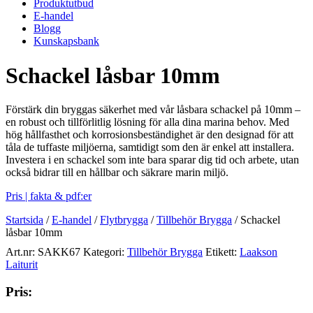
Produktutbud
E-handel
Blogg
Kunskapsbank
Schackel låsbar 10mm
Förstärk din bryggas säkerhet med vår låsbara schackel på 10mm –
en robust och tillförlitlig lösning för alla dina marina behov. Med
hög hållfasthet och korrosionsbeständighet är den designad för att
tåla de tuffaste miljöerna, samtidigt som den är enkel att installera.
Investera i en schackel som inte bara sparar dig tid och arbete, utan
också bidrar till en hållbar och säkrare marin miljö.
Pris | fakta & pdf:er
Startsida
/
E-handel
/
Flytbrygga
/
Tillbehör Brygga
/
Schackel
låsbar 10mm
Art.nr:
SAKK67
Kategori:
Tillbehör Brygga
Etikett:
Laakson
Laiturit
Pris: