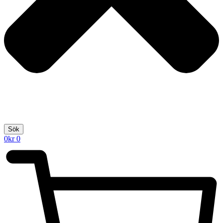
Sök
0
kr
0