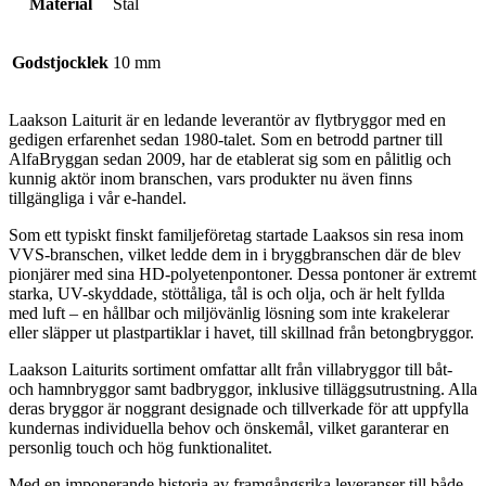
Material
Stål
Godstjocklek
10 mm
Laakson Laiturit är en ledande leverantör av flytbryggor med en
gedigen erfarenhet sedan 1980-talet. Som en betrodd partner till
AlfaBryggan sedan 2009, har de etablerat sig som en pålitlig och
kunnig aktör inom branschen, vars produkter nu även finns
tillgängliga i vår e-handel.
Som ett typiskt finskt familjeföretag startade Laaksos sin resa inom
VVS-branschen, vilket ledde dem in i bryggbranschen där de blev
pionjärer med sina HD-polyetenpontoner. Dessa pontoner är extremt
starka, UV-skyddade, stöttåliga, tål is och olja, och är helt fyllda
med luft – en hållbar och miljövänlig lösning som inte krakelerar
eller släpper ut plastpartiklar i havet, till skillnad från betongbryggor.
Laakson Laiturits sortiment omfattar allt från villabryggor till båt-
och hamnbryggor samt badbryggor, inklusive tilläggsutrustning. Alla
deras bryggor är noggrant designade och tillverkade för att uppfylla
kundernas individuella behov och önskemål, vilket garanterar en
personlig touch och hög funktionalitet.
Med en imponerande historia av framgångsrika leveranser till både