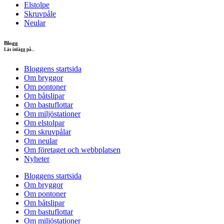
Elstolpe
Skruvpåle
Neular
Blogg
Läs inlägg på...
Bloggens startsida
Om bryggor
Om pontoner
Om båtslipar
Om bastuflottar
Om miljöstationer
Om elstolpar
Om skruvpålar
Om neular
Om företaget och webbplatsen
Nyheter
Bloggens startsida
Om bryggor
Om pontoner
Om båtslipar
Om bastuflottar
Om miljöstationer