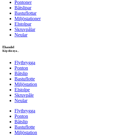
Pontoner
Båtslipar
Bastuflottar
Miljöstationer
Elstolpar
Skruvpålar
Neular
Ehandel
Köp din nya...
Flytbrygga
Ponton
Båtslip
Bastuflotte
Miljöstation
Elstolpe
Skruvpåle
Neular
Flytbrygga
Ponton
Båtslip
Bastuflotte
Miljöstation