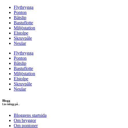
Flytbrygga
Ponton
Båtslip
Bastuflotte
Miljöstation
Elstolpe
Skruvpåle
Neular
Flytbrygga
Ponton
Båtslip
Bastuflotte
Miljöstation
Elstolpe
Skruvpåle
Neular
Blogg
Läs inlägg på...
Bloggens startsida
Om bryggor
Om pontoner