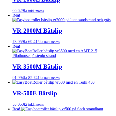
68
64
058kr.
664kr.
66 629
kr
inkl. moms
Rea!
VR-2000M Båtslip
Det
Det
73 059
kr
69 415
kr
inkl. moms
ursprungliga
nuvarande
Rea!
priset
priset
var:
är:
73
69
059kr.
415kr.
VR-3500M Båtslip
Det
Det
91 994
kr
85 741
kr
inkl. moms
ursprungliga
nuvarande
priset
priset
var:
är:
VR-500E Båtslip
91
85
994kr.
741kr.
53 053
kr
inkl. moms
Rea!