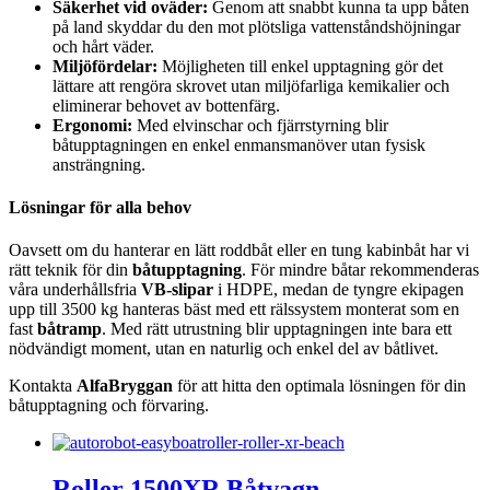
Säkerhet vid oväder:
Genom att snabbt kunna ta upp båten
på land skyddar du den mot plötsliga vattenståndshöjningar
och hårt väder.
Miljöfördelar:
Möjligheten till enkel upptagning gör det
lättare att rengöra skrovet utan miljöfarliga kemikalier och
eliminerar behovet av bottenfärg.
Ergonomi:
Med elvinschar och fjärrstyrning blir
båtupptagningen en enkel enmansmanöver utan fysisk
ansträngning.
Lösningar för alla behov
Oavsett om du hanterar en lätt roddbåt eller en tung kabinbåt har vi
rätt teknik för din
båtupptagning
. För mindre båtar rekommenderas
våra underhållsfria
VB-slipar
i HDPE, medan de tyngre ekipagen
upp till 3500 kg hanteras bäst med ett rälssystem monterat som en
fast
båtramp
. Med rätt utrustning blir upptagningen inte bara ett
nödvändigt moment, utan en naturlig och enkel del av båtlivet.
Kontakta
AlfaBryggan
för att hitta den optimala lösningen för din
båtupptagning och förvaring.
Roller 1500XR Båtvagn