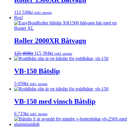
112 536
kr
inkl. moms
Rea!
Roller 2000XR Båtvagn
Det
Det
121 468
kr
115 394
kr
inkl. moms
ursprungliga
nuvarande
priset
priset
var:
är:
VB-150 Båtslip
121
115
468kr.
394kr.
5 059
kr
inkl. moms
VB-150 med vinsch Båtslip
6 733
kr
inkl. moms