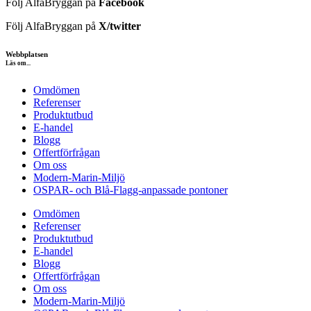
Följ AlfaBryggan på
Facebook
Följ AlfaBryggan på
X/twitter
Webbplatsen
Läs om...
Omdömen
Referenser
Produktutbud
E-handel
Blogg
Offertförfrågan
Om oss
Modern-Marin-Miljö
OSPAR- och Blå-Flagg-anpassade pontoner
Omdömen
Referenser
Produktutbud
E-handel
Blogg
Offertförfrågan
Om oss
Modern-Marin-Miljö