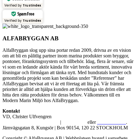
Verified by
Trustindex
Spam Free
Verified by
Trustindex
ALFABRYGGAN AB
AlfaBryggan slog upp sina portar redan 2009, drivna av en vision
om att bli en pålitlig partner inom marina produkter som bryggor,
pontoner, förankringssystem och tillbehör. Idag, flera år senare, står
vi som en ledande aktör kända för vårt breda sortiment, innovativa
lösningar och förmågan att tänka nytt. Med hundratals kunder och
genomförda projekt som kan beskådas under ”Referenser” har
AlfaBryggan bevisat att vi är ett företag att lita på. Vår främsta
prioritet är alltid att hjälpa kunden att förverkliga sin dröm eller att
hitta den rätta produkten för deras behov. Välkommen till en
Modern Marin Miljö hos AlfaBryggan.
Kontakt
VD, Christer Ulfvengren
alfabryggan@alfabryggan.se
|
08-39 16 72
eller
070-482 69 09
.
Järnvägsgatan 8, Kungsör | Box 90154, 120 22 STOCKHOLM
Copyright © AlfaBryggan AB | Webbplatsen byggd i samarbete