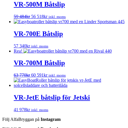
VR-500M Båtslip
Det
Det
59 484
kr
56 518
kr
inkl. moms
ursprungliga
nuvarande
priset
priset
var:
är:
VR-700E Båtslip
59
56
484kr.
518kr.
57 340
kr
inkl. moms
Rea!
VR-700M Båtslip
Det
Det
63 770
kr
60 591
kr
inkl. moms
ursprungliga
nuvarande
priset
priset
var:
är:
63
60
VR-JetE båtslip för Jetski
770kr.
591kr.
41 978
kr
inkl. moms
Följ AlfaBryggan på
Instagram