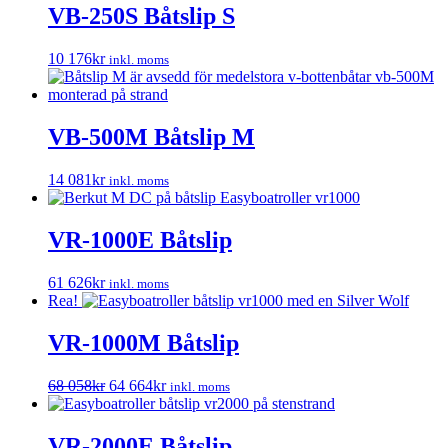
VB-250S Båtslip S
10 176
kr
inkl. moms
VB-500M Båtslip M
14 081
kr
inkl. moms
VR-1000E Båtslip
61 626
kr
inkl. moms
Rea!
VR-1000M Båtslip
Det
Det
68 058
kr
64 664
kr
inkl. moms
ursprungliga
nuvarande
priset
priset
var:
är:
VR-2000E Båtslip