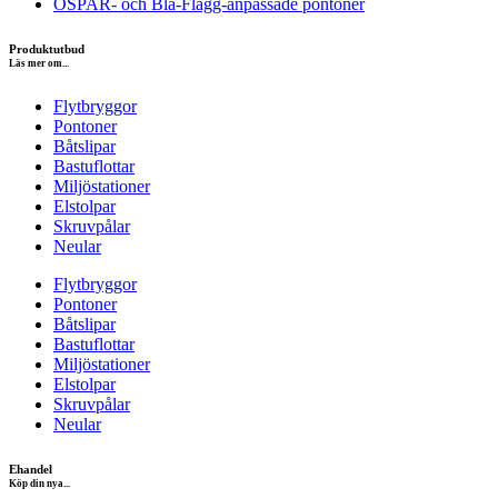
OSPAR- och Blå-Flagg-anpassade pontoner
Produktutbud
Läs mer om...
Flytbryggor
Pontoner
Båtslipar
Bastuflottar
Miljöstationer
Elstolpar
Skruvpålar
Neular
Flytbryggor
Pontoner
Båtslipar
Bastuflottar
Miljöstationer
Elstolpar
Skruvpålar
Neular
Ehandel
Köp din nya...