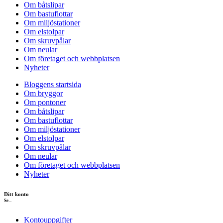
Om båtslipar
Om bastuflottar
Om miljöstationer
Om elstolpar
Om skruvpålar
Om neular
Om företaget och webbplatsen
Nyheter
Bloggens startsida
Om bryggor
Om pontoner
Om båtslipar
Om bastuflottar
Om miljöstationer
Om elstolpar
Om skruvpålar
Om neular
Om företaget och webbplatsen
Nyheter
Ditt konto
Se...
Kontouppgifter