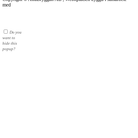
med
Michael Thell
Do you
want to
hide this
popup?