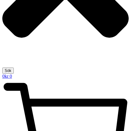
Sök
0
kr
0