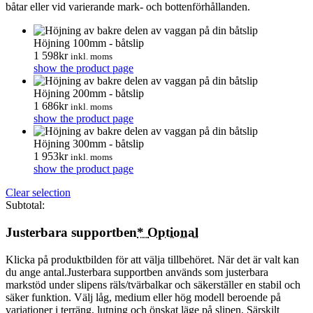
båtar eller vid varierande mark- och bottenförhållanden.
Höjning 100mm - båtslip
1 598
kr
inkl. moms
show the product page
Höjning 200mm - båtslip
1 686
kr
inkl. moms
show the product page
Höjning 300mm - båtslip
1 953
kr
inkl. moms
show the product page
Clear selection
Subtotal:
Justerbara supportben
*
Optional
Klicka på produktbilden för att välja tillbehöret. När det är valt kan
du ange antal.Justerbara supportben används som justerbara
markstöd under slipens räls/tvärbalkar och säkerställer en stabil och
säker funktion. Välj låg, medium eller hög modell beroende på
variationer i terräng, lutning och önskat läge på slipen. Särskilt