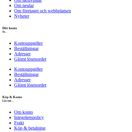
Om skruvpålar
Om neular
Om företaget och webbplatsen
Nyheter
Ditt konto
Se...
Kontouppgifter
Beställningar
Adresser
Glömt lösenordet
Kontouppgifter
Beställningar
Adresser
Glömt lösenordet
Köp & Konto
Läs om...
Om konto
Integritetspolicy
Frakt
Köp & betalning