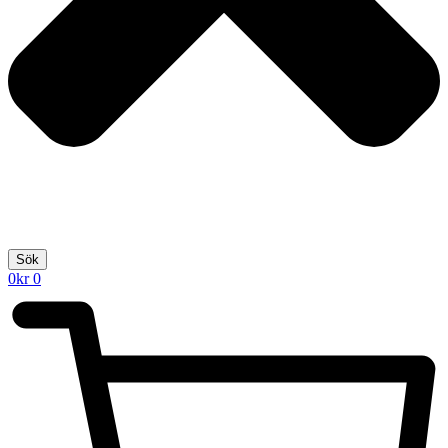
Sök
0
kr
0