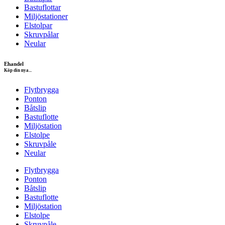
Bastuflottar
Miljöstationer
Elstolpar
Skruvpålar
Neular
Ehandel
Köp din nya...
Flytbrygga
Ponton
Båtslip
Bastuflotte
Miljöstation
Elstolpe
Skruvpåle
Neular
Flytbrygga
Ponton
Båtslip
Bastuflotte
Miljöstation
Elstolpe
Skruvpåle