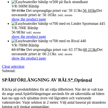
VR-500M Båtslip
59 113
kr
Det ursprungliga priset var: 59 113kr.
56 165
kr
Det
nuvarande priset är: 56 165kr.
inkl. moms
show the product page
VR-700E Båtslip
56 983
kr
inkl. moms
show the product page
VR-700M Båtslip
63 373
kr
Det ursprungliga priset var: 63 373kr.
60 213
kr
Det
nuvarande priset är: 60 213kr.
inkl. moms
show the product page
Clear selection
Subtotal:
SPÅRFÖRLÄNGNING AV RÄLS
*
Optional
Klicka på produktbilden för att välja tillbehöret. När det är valt kan
du ange antal.Spårförlängningar används för att säkerställa att båten
kan tas upp och sjösättas även vid lågvatten och varierande
vattennivåer. Varje sektion är 2 meter. Välj antal baserat på strandens
lutning och önskat upptagsläge.