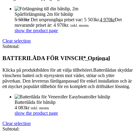
Spårförlängning 2m för båtslip
5 503
kr
Det ursprungliga priset var: 5 503kr.
4 970
kr
Det
nuvarande priset är: 4 970kr.
inkl. moms
show the product page
Clear selection
Subtotal:
BATTERILÅDA FÖR VINSCH
*
Optional
Klicka på produktbilden för att välja tillbehöret.Batterilådan skyddar
vinschens batteri och styrsystem mot väder, stötar och yttre
påverkan. Den levereras färdiganpassad för enkel installation och är
ett mycket populärt tillbehör för en komplett och driftsäker lösning.
Batterilåda för båtslip
4 083
kr
inkl. moms
show the product page
Clear selection
Subtotal: