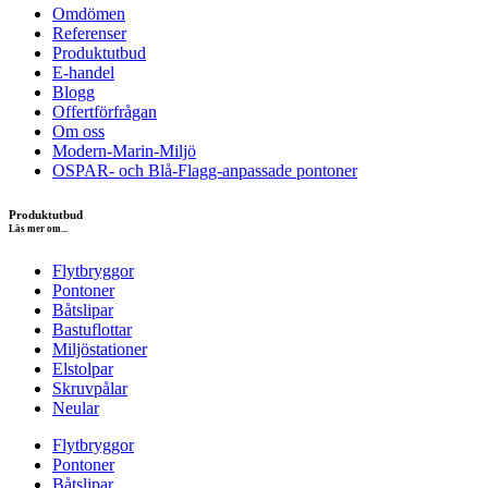
Omdömen
Referenser
Produktutbud
E-handel
Blogg
Offertförfrågan
Om oss
Modern-Marin-Miljö
OSPAR- och Blå-Flagg-anpassade pontoner
Produktutbud
Läs mer om...
Flytbryggor
Pontoner
Båtslipar
Bastuflottar
Miljöstationer
Elstolpar
Skruvpålar
Neular
Flytbryggor
Pontoner
Båtslipar