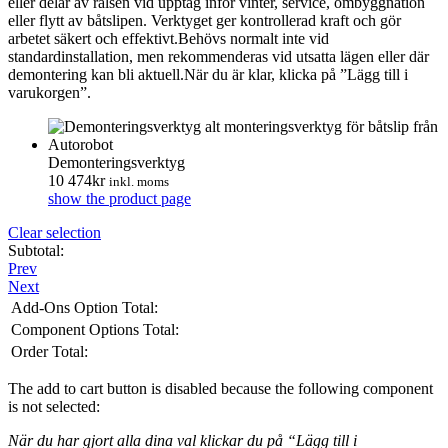
eller delar av rälsen vid upptag inför vinter, service, ombyggnation
eller flytt av båtslipen. Verktyget ger kontrollerad kraft och gör
arbetet säkert och effektivt.Behövs normalt inte vid
standardinstallation, men rekommenderas vid utsatta lägen eller där
demontering kan bli aktuell.När du är klar, klicka på ”Lägg till i
varukorgen”.
Demonteringsverktyg
10 474
kr
inkl. moms
show the product page
Clear selection
Subtotal:
Prev
Next
Add-Ons Option Total:
Component Options Total:
Order Total:
The add to cart button is disabled because the following component
is not selected:
När du har gjort alla dina val klickar du på “Lägg till i