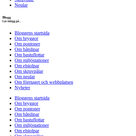
Neular
Blogg
Läs inlägg på...
Bloggens startsida
Om bryggor
Om pontoner
Om båtslipar
Om bastuflottar
Om miljöstationer
Om elstolpar
Om skruvpålar
Om neular
Om företaget och webbplatsen
Nyheter
Bloggens startsida
Om bryggor
Om pontoner
Om båtslipar
Om bastuflottar
Om miljöstationer
Om elstolpar