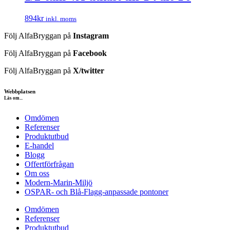
894
kr
inkl. moms
Följ AlfaBryggan på
Instagram
Följ AlfaBryggan på
Facebook
Följ AlfaBryggan på
X/twitter
Webbplatsen
Läs om...
Omdömen
Referenser
Produktutbud
E-handel
Blogg
Offertförfrågan
Om oss
Modern-Marin-Miljö
OSPAR- och Blå-Flagg-anpassade pontoner
Omdömen
Referenser
Produktutbud