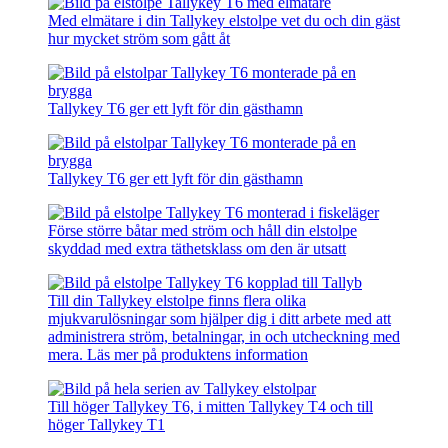
Med elmätare i din Tallykey elstolpe vet du och din gäst
hur mycket ström som gått åt
Tallykey T6 ger ett lyft för din gästhamn
Tallykey T6 ger ett lyft för din gästhamn
Förse större båtar med ström och håll din elstolpe
skyddad med extra täthetsklass om den är utsatt
Till din Tallykey elstolpe finns flera olika
mjukvarulösningar som hjälper dig i ditt arbete med att
administrera ström, betalningar, in och utcheckning med
mera. Läs mer på produktens information
Till höger Tallykey T6, i mitten Tallykey T4 och till
höger Tallykey T1