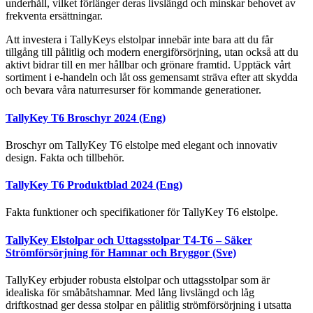
underhåll, vilket förlänger deras livslängd och minskar behovet av
frekventa ersättningar.
Att investera i TallyKeys elstolpar innebär inte bara att du får
tillgång till pålitlig och modern energiförsörjning, utan också att du
aktivt bidrar till en mer hållbar och grönare framtid. Upptäck vårt
sortiment i e-handeln och låt oss gemensamt sträva efter att skydda
och bevara våra naturresurser för kommande generationer.
TallyKey T6 Broschyr 2024 (Eng)
Broschyr om TallyKey T6 elstolpe med elegant och innovativ
design. Fakta och tillbehör.
TallyKey T6 Produktblad 2024 (Eng)
Fakta funktioner och specifikationer för TallyKey T6 elstolpe.
TallyKey Elstolpar och Uttagsstolpar T4-T6 – Säker
Strömförsörjning för Hamnar och Bryggor (Sve)
TallyKey erbjuder robusta elstolpar och uttagsstolpar som är
idealiska för småbåtshamnar. Med lång livslängd och låg
driftkostnad ger dessa stolpar en pålitlig strömförsörjning i utsatta