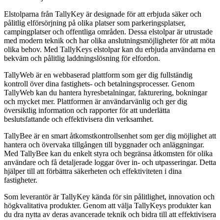
Elstolparna från TallyKey är designade för att erbjuda säker och
pålitlig elförsörjning på olika platser som parkeringsplatser,
campingplatser och offentliga områden. Dessa elstolpar är utrustade
med modern teknik och har olika anslutningsmöjligheter för att möta
olika behov. Med TallyKeys elstolpar kan du erbjuda användarna en
bekväm och pålitlig laddningslösning för elfordon.
TallyWeb är en webbaserad plattform som ger dig fullständig
kontroll över dina fastighets- och betalningsprocesser. Genom
TallyWeb kan du hantera hyresbetalningar, fakturering, bokningar
och mycket mer. Plattformen är användarvänlig och ger dig
översiktlig information och rapporter för att underlätta
beslutsfattande och effektivisera din verksamhet.
TallyBee är en smart åtkomstkontrollsenhet som ger dig möjlighet att
hantera och övervaka tillgången till byggnader och anläggningar.
Med TallyBee kan du enkelt styra och begränsa åtkomsten för olika
användare och få detaljerade loggar över in- och utpasseringar. Detta
hjälper till att förbättra säkerheten och effektiviteten i dina
fastigheter.
Som leverantör är TallyKey kända för sin pålitlighet, innovation och
högkvalitativa produkter. Genom att välja TallyKeys produkter kan
du dra nytta av deras avancerade teknik och bidra till att effektivisera