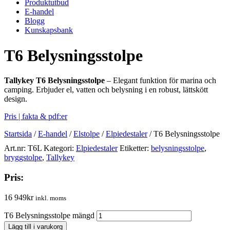
Produktutbud
E-handel
Blogg
Kunskapsbank
T6 Belysningsstolpe
Tallykey T6 Belysningsstolpe
– Elegant funktion för marina och
camping. Erbjuder el, vatten och belysning i en robust, lättskött
design.
Pris | fakta & pdf:er
Startsida
/
E-handel
/
Elstolpe
/
Elpiedestaler
/
T6 Belysningsstolpe
Art.nr:
T6L
Kategori:
Elpiedestaler
Etiketter:
belysningsstolpe
,
bryggstolpe
,
Tallykey
Pris:
16 949
kr
inkl. moms
T6 Belysningsstolpe mängd
Lägg till i varukorg