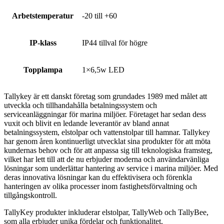
Arbetstemperatur
-20 till +60
IP-klass
IP44 tillval för högre
Topplampa
1×6,5w LED
Tallykey är ett danskt företag som grundades 1989 med målet att
utveckla och tillhandahålla betalningssystem och
serviceanläggningar för marina miljöer. Företaget har sedan dess
vuxit och blivit en ledande leverantör av bland annat
betalningssystem, elstolpar och vattenstolpar till hamnar. Tallykey
har genom åren kontinuerligt utvecklat sina produkter för att möta
kundernas behov och för att anpassa sig till teknologiska framsteg,
vilket har lett till att de nu erbjuder moderna och användarvänliga
lösningar som underlättar hantering av service i marina miljöer. Med
deras innovativa lösningar kan du effektivisera och förenkla
hanteringen av olika processer inom fastighetsförvaltning och
tillgångskontroll.
TallyKey produkter inkluderar elstolpar, TallyWeb och TallyBee,
som alla erbjuder unika fördelar och funktionalitet.