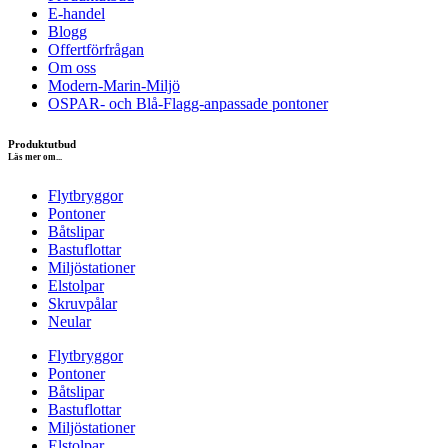
E-handel
Blogg
Offertförfrågan
Om oss
Modern-Marin-Miljö
OSPAR- och Blå-Flagg-anpassade pontoner
Produktutbud
Läs mer om...
Flytbryggor
Pontoner
Båtslipar
Bastuflottar
Miljöstationer
Elstolpar
Skruvpålar
Neular
Flytbryggor
Pontoner
Båtslipar
Bastuflottar
Miljöstationer
Elstolpar