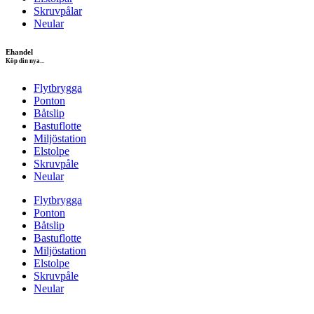
Skruvpålar
Neular
Ehandel
Köp din nya...
Flytbrygga
Ponton
Båtslip
Bastuflotte
Miljöstation
Elstolpe
Skruvpåle
Neular
Flytbrygga
Ponton
Båtslip
Bastuflotte
Miljöstation
Elstolpe
Skruvpåle
Neular