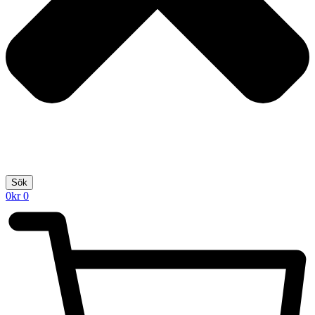
Sök
0
kr
0