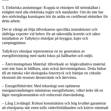
5. Elektriska anslutningar: Koppla in elstolpen till strömkällan i
enlighet med alla elektriska regler och standarder. Om du inte har
den nödvändiga kunskapen bör du anlita en certifierad elektriker för
detta arbete.
Det är viktigt att följa tillverkarens specifika instruktioner och
rådfråga experter vid behov för att säkerställa korrekt och säker
installation av Tallykeys elstolpar på bryggor, kajer och
campingplatser.
TallyKeys elstolpar representerar en ny generation av
energiförsörjning med starkt fokus på hållbarhet och miljö.
– Återvinningsbara Material: tillverkade av högkvalitativa material
som inte bara är hållbara, utan också återvinningsbara. Detta bidrar
till att minska vårt ekologiska fotavtryck och främjar en cirkulär
ekonomi där resurser återanvänds och återvinns.
– Energieffektivitet: Med teknologi som optimerar
energianvändningen minimeras energiförluster, vilket leder till en
lägre energikonsumtion och reducerad elanvändning.
– Lång Livslängd: Robust konstruktion och hög kvalitet garanterar
att elstolparna står emot tuffa väderförhållanden och kräver minimalt