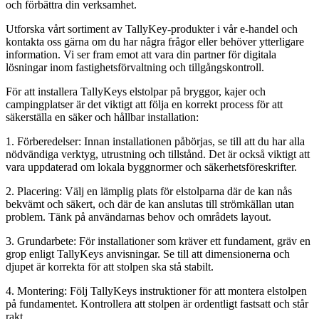
och förbättra din verksamhet.
Utforska vårt sortiment av TallyKey-produkter i vår e-handel och
kontakta oss gärna om du har några frågor eller behöver ytterligare
information. Vi ser fram emot att vara din partner för digitala
lösningar inom fastighetsförvaltning och tillgångskontroll.
För att installera TallyKeys elstolpar på bryggor, kajer och
campingplatser är det viktigt att följa en korrekt process för att
säkerställa en säker och hållbar installation:
1. Förberedelser: Innan installationen påbörjas, se till att du har alla
nödvändiga verktyg, utrustning och tillstånd. Det är också viktigt att
vara uppdaterad om lokala byggnormer och säkerhetsföreskrifter.
2. Placering: Välj en lämplig plats för elstolparna där de kan nås
bekvämt och säkert, och där de kan anslutas till strömkällan utan
problem. Tänk på användarnas behov och områdets layout.
3. Grundarbete: För installationer som kräver ett fundament, gräv en
grop enligt TallyKeys anvisningar. Se till att dimensionerna och
djupet är korrekta för att stolpen ska stå stabilt.
4. Montering: Följ TallyKeys instruktioner för att montera elstolpen
på fundamentet. Kontrollera att stolpen är ordentligt fastsatt och står
rakt.