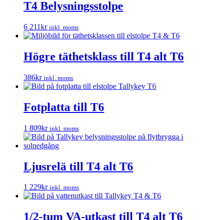
T4 Belysningsstolpe
6 211
kr
inkl. moms
Högre täthetsklass till T4 alt T6
386
kr
inkl. moms
Fotplatta till T6
1 809
kr
inkl. moms
Ljusrelä till T4 alt T6
1 229
kr
inkl. moms
1/2-tum VA-utkast till T4 alt T6