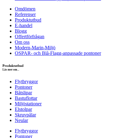
Omdömen
Referenser
Produktutbud
E-handel
Blogg
Offertförfrågan
Om oss
Modern-Marin-Miljö
OSPAR- och Blå-Flagg-anpassade pontoner
Produktutbud
Läs mer om...
Flytbryggor
Pontoner
Båtslipar
Bastuflottar
Miljöstationer
Elstolpar
Skruvpålar
Neular
Flytbryggor
Pontoner