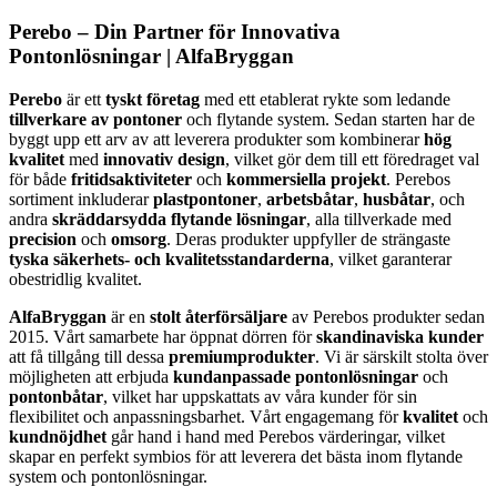
Perebo – Din Partner för Innovativa
Pontonlösningar | AlfaBryggan
Perebo
är ett
tyskt företag
med ett etablerat rykte som ledande
tillverkare av pontoner
och flytande system. Sedan starten har de
byggt upp ett arv av att leverera produkter som kombinerar
hög
kvalitet
med
innovativ design
, vilket gör dem till ett föredraget val
för både
fritidsaktiviteter
och
kommersiella projekt
. Perebos
sortiment inkluderar
plastpontoner
,
arbetsbåtar
,
husbåtar
, och
andra
skräddarsydda flytande lösningar
, alla tillverkade med
precision
och
omsorg
. Deras produkter uppfyller de strängaste
tyska säkerhets- och kvalitetsstandarderna
, vilket garanterar
obestridlig kvalitet.
AlfaBryggan
är en
stolt återförsäljare
av Perebos produkter sedan
2015. Vårt samarbete har öppnat dörren för
skandinaviska kunder
att få tillgång till dessa
premiumprodukter
. Vi är särskilt stolta över
möjligheten att erbjuda
kundanpassade pontonlösningar
och
pontonbåtar
, vilket har uppskattats av våra kunder för sin
flexibilitet och anpassningsbarhet. Vårt engagemang för
kvalitet
och
kundnöjdhet
går hand i hand med Perebos värderingar, vilket
skapar en perfekt symbios för att leverera det bästa inom flytande
system och pontonlösningar.