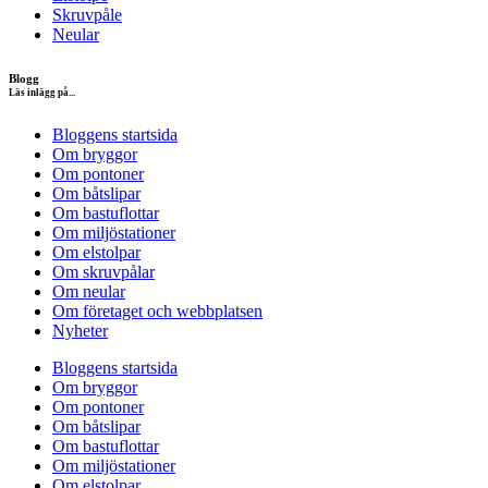
Skruvpåle
Neular
Blogg
Läs inlägg på...
Bloggens startsida
Om bryggor
Om pontoner
Om båtslipar
Om bastuflottar
Om miljöstationer
Om elstolpar
Om skruvpålar
Om neular
Om företaget och webbplatsen
Nyheter
Bloggens startsida
Om bryggor
Om pontoner
Om båtslipar
Om bastuflottar
Om miljöstationer
Om elstolpar