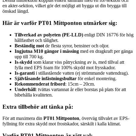
Denna mittsektion kopplas enkelt samman med en för-sektion och
en akter-sektion, vilket gör det möjligt att bygga ut din brygga till
önskad längd.
Här är varför PT01 Mittponton utmärker sig:
Tillverkad av polyeten (PE-LLD)
enligt DIN 16776 för hög
hållfasthet och tålighet.
Beständig mot
de flesta syror, bensiner och oljor.
Ingjutna M10 gängor i mässing
med en dragkraft per gänga
upp till 700 kg.
Is-skydd
som klarar viss påtryckning av is, med tillval att
fylla med EPS foam för 100% skydd mot frysskador.
Is-garanti
i stillastående vatten (ej strömmande vattendrag).
Självlåsande infästningsbultar
för enkel montering.
Rekommenderat fribord
: 15cm – 20cm.
Underhåll
: tvättas vartannat år eller borstas på plats för att
bibehålla kvaliteten.
Extra tillbehör att tänka på:
För att maximera din
PT01 Mittponton
, överväg tillvalet av EPS-
fyllning för extra skydd mot frostskador, särskilt i kalla klimat.
Varför PT01 Mittponton är rätt val: