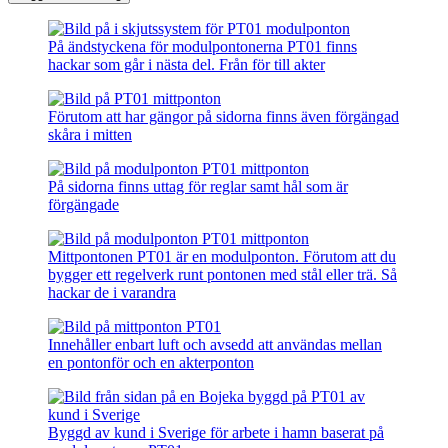
På ändstyckena för modulpontonerna PT01 finns
hackar som går i nästa del. Från för till akter
Förutom att har gängor på sidorna finns även förgängad
skåra i mitten
På sidorna finns uttag för reglar samt hål som är
förgängade
Mittpontonen PT01 är en modulponton. Förutom att du
bygger ett regelverk runt pontonen med stål eller trä. Så
hackar de i varandra
Innehåller enbart luft och avsedd att användas mellan
en pontonför och en akterponton
Byggd av kund i Sverige för arbete i hamn baserat på