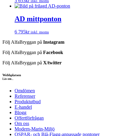
3 653
kr
inkl. moms
AD mittponton
6 795
kr
inkl. moms
Följ AlfaBryggan på
Instagram
Följ AlfaBryggan på
Facebook
Följ AlfaBryggan på
X/twitter
Webbplatsen
Läs om...
Omdömen
Referenser
Produktutbud
E-handel
Blogg
Offertförfrågan
Om oss
Modern-Marin-Miljö
OSPAR- och Blå-Flagg-anpassade pontoner