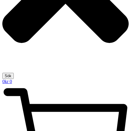
Sök
0
kr
0