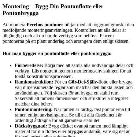
Montering – Bygg Din Pontonflotte eller
Pontonbrygga
Att montera
Perebos pontoner
börjar med att noggrant granska den
medföljande monteringsanvisningen. Kontrollera att alla delar är
tillgängliga och att du har de verktyg som behövs. Placera
pontonerna på ett plant underlag och arrangera dem enligt skissen.
Hur man bygger en pontonflotte eller pontonbrygga:
Förberedelse:
Börja med att samla alla nödvändiga delar och
verktyg. Läs noggrant igenom monteringsanvisningen för att
förstå konstruktionsprocessen.
Ramkonstruktion:
För en
Gör-Det-Själv
-flotte eller brygga,
välj dimensionerade reglar som matchar den tänkta lasten och
användningen. Följ skissen för att bygga en stabil ram.
Säkerställ att ramens dimensioner och strukturella integritet
matchar dina behov.
Pontonmontering:
När ramen är färdig, fäst pontonerna till
ramen enligt anvisningarna. Se till att alla fästelement är
ordentligt åtdragna för att garantera stabilitet.
Däcksbyggnad:
Bygg däcket ovanpå ramen med lämpligt
material för din flottes eller bryggas ändamål, vare sig det är
för bad, arbete eller avkoppling.