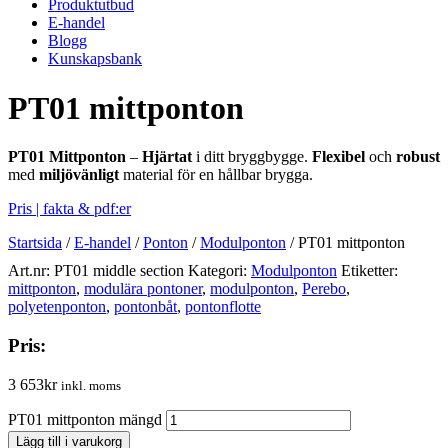
Produktutbud
E-handel
Blogg
Kunskapsbank
PT01 mittponton
PT01 Mittponton
–
Hjärtat
i ditt bryggbygge.
Flexibel
och
robust
med
miljövänligt
material för en hållbar brygga.
Pris | fakta & pdf:er
Startsida
/
E-handel
/
Ponton
/
Modulponton
/
PT01 mittponton
Art.nr:
PT01 middle section
Kategori:
Modulponton
Etiketter:
mittponton
,
modulära pontoner
,
modulponton
,
Perebo
,
polyetenponton
,
pontonbåt
,
pontonflotte
Pris:
3 653
kr
inkl. moms
PT01 mittponton mängd
Lägg till i varukorg