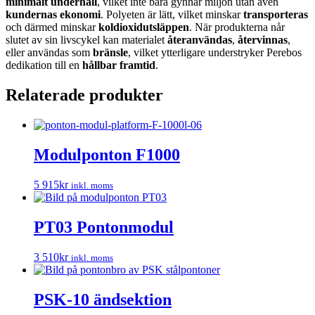
minimalt underhåll
, vilket inte bara gynnar miljön utan även
kundernas ekonomi
. Polyeten är lätt, vilket minskar
transporteras
och därmed minskar
koldioxidutsläppen
. När produkterna når
slutet av sin livscykel kan materialet
återanvändas
,
återvinnas
,
eller användas som
bränsle
, vilket ytterligare understryker Perebos
dedikation till en
hållbar framtid
.
Relaterade produkter
Modulponton F1000
5 915
kr
inkl. moms
PT03 Pontonmodul
3 510
kr
inkl. moms
PSK-10 ändsektion