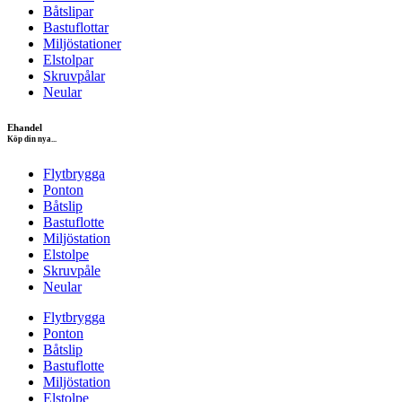
Båtslipar
Bastuflottar
Miljöstationer
Elstolpar
Skruvpålar
Neular
Ehandel
Köp din nya...
Flytbrygga
Ponton
Båtslip
Bastuflotte
Miljöstation
Elstolpe
Skruvpåle
Neular
Flytbrygga
Ponton
Båtslip
Bastuflotte
Miljöstation
Elstolpe