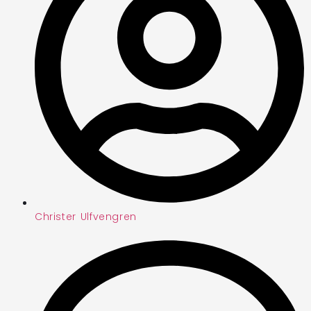
Christer Ulfvengren