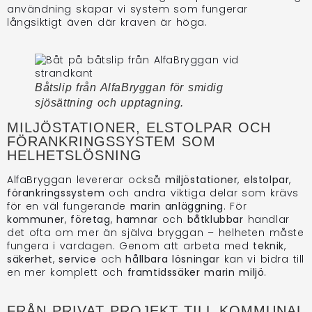
användning skapar vi system som fungerar
långsiktigt även där kraven är höga.
Båtslip från AlfaBryggan för smidig
sjösättning och upptagning.
MILJÖSTATIONER, ELSTOLPAR OCH
FÖRANKRINGSSYSTEM SOM
HELHETSLÖSNING
AlfaBryggan levererar också
miljöstationer
,
elstolpar
,
förankringssystem
och andra viktiga delar som krävs
för en väl fungerande
marin anläggning
. För
kommuner
,
företag
,
hamnar
och
båtklubbar
handlar
det ofta om mer än själva bryggan – helheten måste
fungera i vardagen. Genom att arbeta med
teknik
,
säkerhet
,
service
och
hållbara lösningar
kan vi bidra till
en mer komplett och
framtidssäker marin miljö
.
FRÅN PRIVAT PROJEKT TILL KOMMUNAL