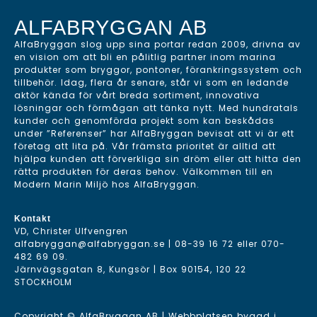
ALFABRYGGAN AB
AlfaBryggan slog upp sina portar redan 2009, drivna av
en vision om att bli en pålitlig partner inom marina
produkter som bryggor, pontoner, förankringssystem och
tillbehör. Idag, flera år senare, står vi som en ledande
aktör kända för vårt breda sortiment, innovativa
lösningar och förmågan att tänka nytt. Med hundratals
kunder och genomförda projekt som kan beskådas
under ”Referenser” har AlfaBryggan bevisat att vi är ett
företag att lita på. Vår främsta prioritet är alltid att
hjälpa kunden att förverkliga sin dröm eller att hitta den
rätta produkten för deras behov. Välkommen till en
Modern Marin Miljö hos AlfaBryggan.
Kontakt
VD, Christer Ulfvengren
alfabryggan@alfabryggan.se
|
08-39 16 72
eller
070-
482 69 09
.
Järnvägsgatan 8, Kungsör | Box 90154, 120 22
STOCKHOLM
Copyright © AlfaBryggan AB | Webbplatsen byggd i