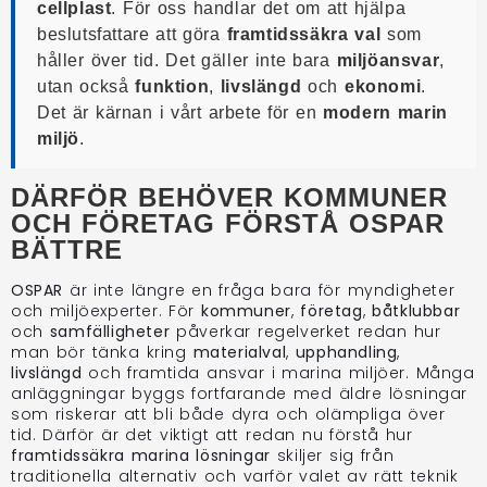
cellplast
. För oss handlar det om att hjälpa
beslutsfattare att göra
framtidssäkra val
som
håller över tid. Det gäller inte bara
miljöansvar
,
utan också
funktion
,
livslängd
och
ekonomi
.
Det är kärnan i vårt arbete för en
modern marin
miljö
.
DÄRFÖR BEHÖVER KOMMUNER
OCH FÖRETAG FÖRSTÅ OSPAR
BÄTTRE
OSPAR
är inte längre en fråga bara för myndigheter
och miljöexperter. För
kommuner
,
företag
,
båtklubbar
och
samfälligheter
påverkar regelverket redan hur
man bör tänka kring
materialval
,
upphandling
,
livslängd
och framtida ansvar i marina miljöer. Många
anläggningar byggs fortfarande med äldre lösningar
som riskerar att bli både dyra och olämpliga över
tid. Därför är det viktigt att redan nu förstå hur
framtidssäkra marina lösningar
skiljer sig från
traditionella alternativ och varför valet av rätt teknik