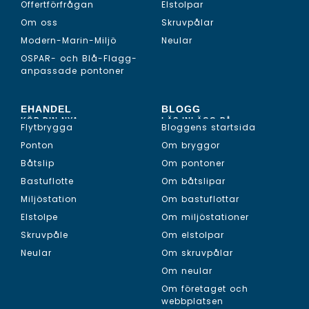
Offertförfrågan
Elstolpar
Om oss
Skruvpålar
Modern-Marin-Miljö
Neular
OSPAR- och Blå-Flagg-
anpassade pontoner
EHANDEL
BLOGG
KÖP DIN NYA...
LÄS INLÄGG PÅ...
Flytbrygga
Bloggens startsida
Ponton
Om bryggor
Båtslip
Om pontoner
Bastuflotte
Om båtslipar
Miljöstation
Om bastuflottar
Elstolpe
Om miljöstationer
Skruvpåle
Om elstolpar
Neular
Om skruvpålar
Om neular
Om företaget och
webbplatsen