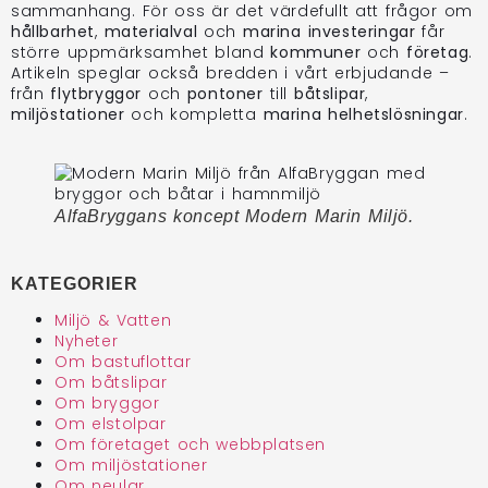
sammanhang. För oss är det värdefullt att frågor om
hållbarhet
,
materialval
och
marina investeringar
får
större uppmärksamhet bland
kommuner
och
företag
.
Artikeln speglar också bredden i vårt erbjudande –
från
flytbryggor
och
pontoner
till
båtslipar
,
miljöstationer
och kompletta
marina helhetslösningar
.
AlfaBryggans koncept Modern Marin Miljö.
KATEGORIER
Miljö & Vatten
Nyheter
Om bastuflottar
Om båtslipar
Om bryggor
Om elstolpar
Om företaget och webbplatsen
Om miljöstationer
Om neular