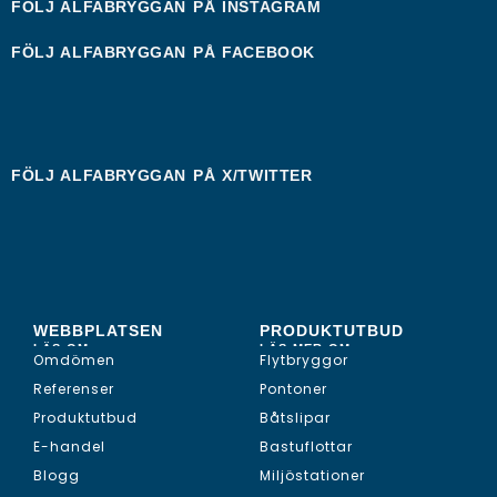
FÖLJ ALFABRYGGAN PÅ
INSTAGRAM
FÖLJ ALFABRYGGAN PÅ
FACEBOOK
FÖLJ ALFABRYGGAN PÅ
X/TWITTER
WEBBPLATSEN
PRODUKTUTBUD
LÄS OM...
LÄS MER OM...
Omdömen
Flytbryggor
Referenser
Pontoner
Produktutbud
Båtslipar
E-handel
Bastuflottar
Blogg
Miljöstationer