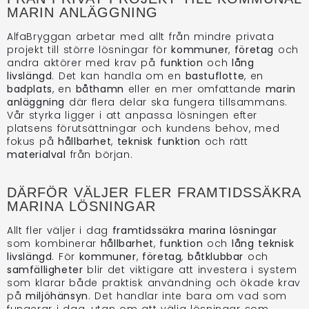
MARIN ANLÄGGNING
AlfaBryggan arbetar med allt från mindre privata
projekt till större lösningar för
kommuner
,
företag
och
andra aktörer med krav på
funktion
och
lång
livslängd
. Det kan handla om en
bastuflotte
, en
badplats
, en
båthamn
eller en mer omfattande
marin
anläggning
där flera delar ska fungera tillsammans.
Vår styrka ligger i att anpassa lösningen efter
platsens förutsättningar och kundens behov, med
fokus på
hållbarhet
,
teknisk funktion
och rätt
materialval
från början.
DÄRFÖR VÄLJER FLER FRAMTIDSSÄKRA
MARINA LÖSNINGAR
Allt fler väljer i dag
framtidssäkra marina lösningar
som kombinerar
hållbarhet
,
funktion
och
lång teknisk
livslängd
. För
kommuner
,
företag
,
båtklubbar
och
samfälligheter
blir det viktigare att investera i system
som klarar både praktisk användning och ökade krav
på
miljöhänsyn
. Det handlar inte bara om vad som