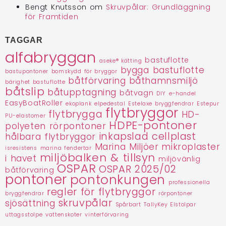
Bengt Knutsson
om
Skruvpålar: Grundläggning
för Framtiden
TAGGAR
alfabryggan
bastuflotte
aseke® kätting
bygga bastuflotte
bastupontoner
bomskydd för bryggor
båtförvaring
båthamnsmiljö
bärighet bastuflotte
båtslip
båtupptagning
båtvagn
DIY
e-handel
EasyBoatRoller
ekoplank
elpedestal
Estelaxe bryggfendrar
Estepur
flytbryggor
flytbrygga
HD-
PU-elastomer
HDPE-pontoner
polyeten rörpontoner
inkapslad cellplast
hålbara flytbryggor
Marina Miljöer
mikroplaster
isresistens
marina fendertar
miljöbalken & tillsyn
i havet
miljövänlig
OSPAR
OSPAR 2025/02
båtförvaring
pontoner
pontonkungen
professionella
regler för flytbryggor
bryggfendrar
rörpontoner
skruvpålar
sjösättning
Spårbart
TallyKey Elstolpar
uttagsstolpe
vattenskoter
vinterförvaring