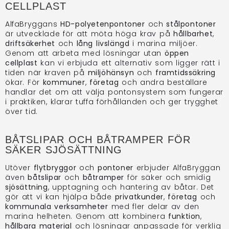
CELLPLAST
AlfaBryggans
HD-polyetenpontoner
och
stålpontoner
är utvecklade för att möta höga krav på
hållbarhet
,
driftsäkerhet
och
lång livslängd
i marina miljöer.
Genom att arbeta med lösningar utan
öppen
cellplast
kan vi erbjuda ett alternativ som ligger rätt i
tiden när kraven på
miljöhänsyn
och
framtidssäkring
ökar. För
kommuner
,
företag
och andra beställare
handlar det om att välja pontonsystem som fungerar
i praktiken, klarar tuffa förhållanden och ger trygghet
över tid.
BÅTSLIPAR OCH BÅTRAMPER FÖR
SÄKER SJÖSÄTTNING
Utöver
flytbryggor
och
pontoner
erbjuder AlfaBryggan
även
båtslipar
och
båtramper
för säker och smidig
sjösättning
, upptagning och hantering av båtar. Det
gör att vi kan hjälpa både
privatkunder
,
företag
och
kommunala verksamheter
med fler delar av den
marina helheten. Genom att kombinera
funktion
,
hållbara material
och lösningar anpassade för verklig