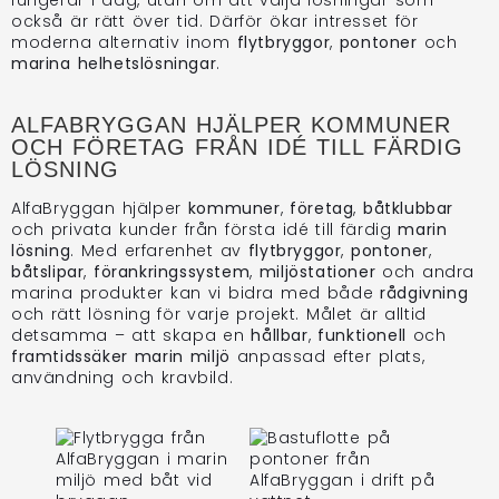
fungerar i dag, utan om att välja lösningar som
också är rätt över tid. Därför ökar intresset för
moderna alternativ inom
flytbryggor
,
pontoner
och
marina helhetslösningar
.
ALFABRYGGAN HJÄLPER KOMMUNER
OCH FÖRETAG FRÅN IDÉ TILL FÄRDIG
LÖSNING
AlfaBryggan hjälper
kommuner
,
företag
,
båtklubbar
och privata kunder från första idé till färdig
marin
lösning
. Med erfarenhet av
flytbryggor
,
pontoner
,
båtslipar
,
förankringssystem
,
miljöstationer
och andra
marina produkter kan vi bidra med både
rådgivning
och rätt lösning för varje projekt. Målet är alltid
detsamma – att skapa en
hållbar
,
funktionell
och
framtidssäker marin miljö
anpassad efter plats,
användning och kravbild.