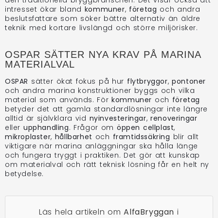
den traditionella bryggbranschen. Det visar också att
intresset ökar bland
kommuner
,
företag
och andra
beslutsfattare som söker bättre alternativ än äldre
teknik med kortare livslängd och större miljörisker.
OSPAR SÄTTER NYA KRAV PÅ MARINA
MATERIALVAL
OSPAR
sätter ökat fokus på hur
flytbryggor
,
pontoner
och andra marina konstruktioner byggs och vilka
material som används. För
kommuner
och
företag
betyder det att gamla standardlösningar inte längre
alltid är självklara vid
nyinvesteringar
,
renoveringar
eller
upphandling
. Frågor om
öppen cellplast
,
mikroplaster
,
hållbarhet
och
framtidssäkring
blir allt
viktigare när marina anläggningar ska hålla länge
och fungera tryggt i praktiken. Det gör att kunskap
om materialval och rätt teknisk lösning får en helt ny
betydelse.
Läs hela artikeln om
AlfaBryggan
i