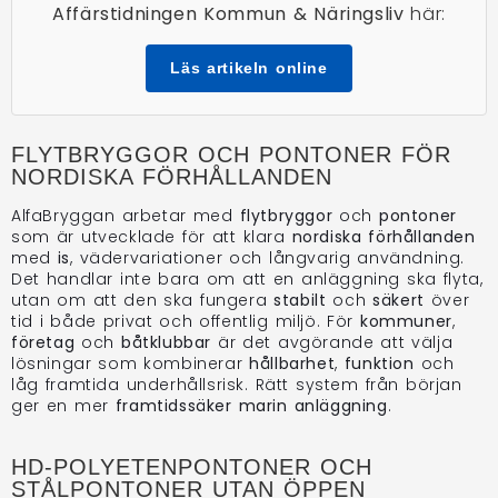
Affärstidningen Kommun & Näringsliv
här:
Läs artikeln online
FLYTBRYGGOR OCH PONTONER FÖR
NORDISKA FÖRHÅLLANDEN
AlfaBryggan arbetar med
flytbryggor
och
pontoner
som är utvecklade för att klara
nordiska förhållanden
med
is
, vädervariationer och långvarig användning.
Det handlar inte bara om att en anläggning ska flyta,
utan om att den ska fungera
stabilt
och
säkert
över
tid i både privat och offentlig miljö. För
kommuner
,
företag
och
båtklubbar
är det avgörande att välja
lösningar som kombinerar
hållbarhet
,
funktion
och
låg framtida underhållsrisk. Rätt system från början
ger en mer
framtidssäker marin anläggning
.
HD-POLYETENPONTONER OCH
STÅLPONTONER UTAN ÖPPEN