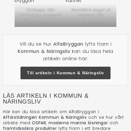
Flytbrygga från
Bastuflotte byggd på
AlfaBryggan anpassad
pontoner från
för marina miljöer.
AlfaBryggan.
Vill du se hur
AlfaBryggan
lyfts fram i
Kommun & Näringsliv
kan du läsa hela
artikeln online här:
Till artikeln i Kommun & Näringsliv
LÄS ARTIKELN I KOMMUN &
NÄRINGSLIV
Här kan du läsa artikeln om AlfaBryggan i
Affärstidningen Kommun & Näringsliv
och se hur vårt
arbete med
OSPAR
,
moderna marina lösningar
och
framtidssäkra produkter
lyfts fram i ett bredare