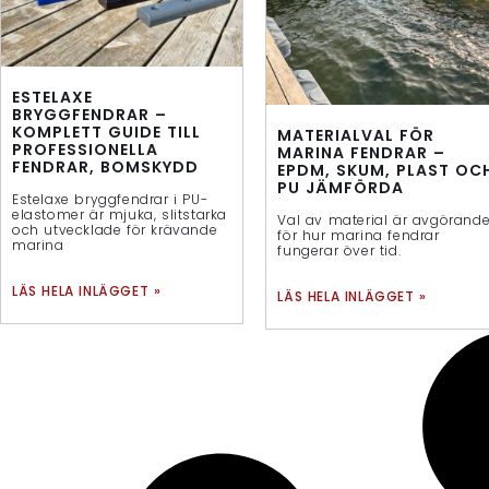
ESTELAXE
BRYGGFENDRAR –
KOMPLETT GUIDE TILL
MATERIALVAL FÖR
PROFESSIONELLA
MARINA FENDRAR –
FENDRAR, BOMSKYDD
EPDM, SKUM, PLAST OC
PU JÄMFÖRDA
Estelaxe bryggfendrar i PU-
elastomer är mjuka, slitstarka
Val av material är avgörand
och utvecklade för krävande
för hur marina fendrar
marina
fungerar över tid.
LÄS HELA INLÄGGET »
LÄS HELA INLÄGGET »