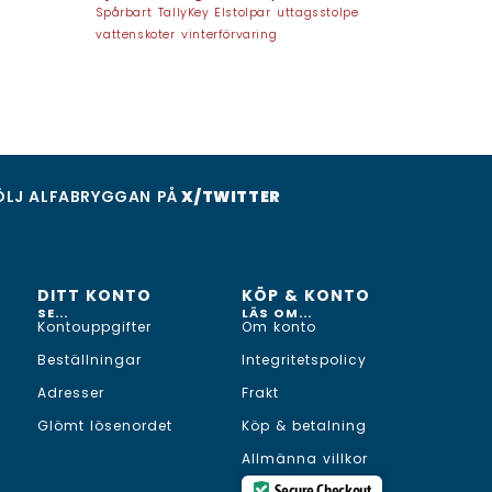
Spårbart
TallyKey Elstolpar
uttagsstolpe
vattenskoter
vinterförvaring
ÖLJ ALFABRYGGAN PÅ
X/TWITTER
DITT KONTO
KÖP & KONTO
SE...
LÄS OM...
Kontouppgifter
Om konto
Beställningar
Integritetspolicy
Adresser
Frakt
Glömt lösenordet
Köp & betalning
Allmänna villkor
Secure Checkout