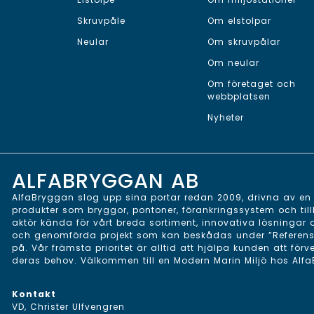
Skruvpåle
Om elstolpar
Neular
Om skruvpålar
Om neular
Om företaget och
webbplatsen
Nyheter
ALFABRYGGAN AB
AlfaBryggan slog upp sina portar redan 2009, drivna av en v
produkter som bryggor, pontoner, förankringssystem och till
aktör kända för vårt breda sortiment, innovativa lösningar
och genomförda projekt som kan beskådas under ”Referenser”
på. Vår främsta prioritet är alltid att hjälpa kunden att förv
deras behov. Välkommen till en Modern Marin Miljö hos Alf
Kontakt
VD, Christer Ulfvengren