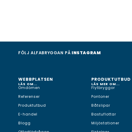
FÖLJ ALFABRYGGAN PÅ
INSTAGRAM
WEBBPLATSEN
PRODUKTUTBUD
LÄS OM...
LÄS MER OM...
Omdömen
Flytbryggor
Referenser
Pontoner
Produktutbud
Båtslipar
E-handel
Bastuflottar
Blogg
Miljöstationer
Offertförfrågan
Elstolpar