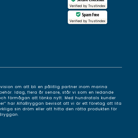
Verified by
Trustindex
Spam Free
Verified by
Trustindex
ision om att bli en pålitlig partner inom marina
behör. Idag, flera år senare, står vi som en ledande
 och förmågan att tänka nytt. Med hundratals kunder
 har AlfaBryggan bevisat att vi är ett företag att lita
erkliga sin dröm eller att hitta den rätta produkten för
aBryggan.