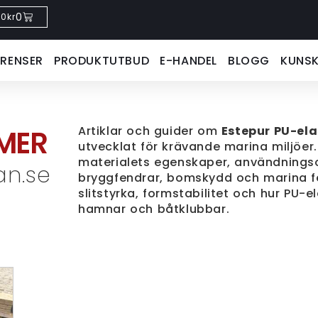
0
0
kr
ERENSER
PRODUKTUTBUD
E-HANDEL
BLOGG
KUNS
Artiklar och guider om
Estepur PU-el
MER
utvecklat för krävande marina miljöer
materialets egenskaper, användnings
an.se
bryggfendrar, bomskydd och marina fen
slitstyrka, formstabilitet och hur PU-e
hamnar och båtklubbar.