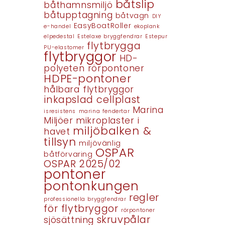
båtslip
båthamnsmiljö
båtupptagning
båtvagn
DIY
EasyBoatRoller
e-handel
ekoplank
elpedestal
Estelaxe bryggfendrar
Estepur
flytbrygga
PU-elastomer
flytbryggor
HD-
polyeten rörpontoner
HDPE-pontoner
hålbara flytbryggor
inkapslad cellplast
Marina
isresistens
marina fendertar
Miljöer
mikroplaster i
miljöbalken &
havet
tillsyn
miljövänlig
OSPAR
båtförvaring
OSPAR 2025/02
pontoner
pontonkungen
regler
professionella bryggfendrar
för flytbryggor
rörpontoner
skruvpålar
sjösättning