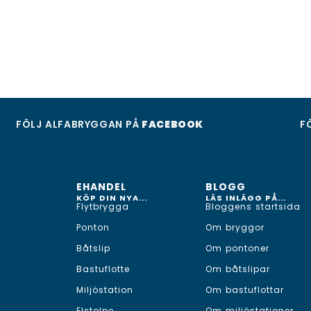
FÖLJ ALFABRYGGAN PÅ
FACEBOOK
F
EHANDEL
BLOGG
KÖP DIN NYA...
LÄS INLÄGG PÅ...
Flytbrygga
Bloggens startsida
Ponton
Om bryggor
Båtslip
Om pontoner
Bastuflotte
Om båtslipar
Miljöstation
Om bastuflottar
Elstolpe
Om miljöstationer