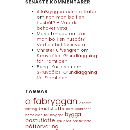
SENASTE KOMMENTARER
AlfaBryggan administratör
om
Kan man bo i en
husbåt? – Vad du
behöver veta
Maria Lendau
om
Kan
man bo i en husbåt? –
Vad du behöver veta
Christer Ulfvengren
om
Skruvpålar: Grundläggning
för Framtiden
Bengt Knutsson
om
Skruvpålar: Grundläggning
för Framtiden
TAGGAR
alfabryggan
aseke®
bastuflotte
kätting
bastupontoner
bygga
bomskydd för bryggor
bastuflotte
bärighet bastuflotte
båtförvaring