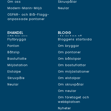
Om oss
Skruvpålar
Modern-Marin-Miljö
Neular
OSPAR- och Blå-Flagg-
anpassade pontoner
EHANDEL
BLOGG
KÖP DIN NYA...
LÄS INLÄGG PÅ...
Flytbrygga
Bloggens startsida
Ponton
Om bryggor
Båtslip
Om pontoner
Bastuflotte
Om båtslipar
Miljöstation
Om bastuflottar
Elstolpe
Om miljöstationer
Skruvpåle
Om elstolpar
Neular
Om skruvpålar
Om neular
Om företaget och
webbplatsen
Nyheter