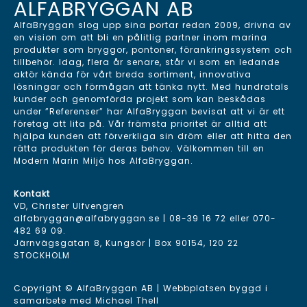
ALFABRYGGAN AB
AlfaBryggan slog upp sina portar redan 2009, drivna av
en vision om att bli en pålitlig partner inom marina
produkter som bryggor, pontoner, förankringssystem och
tillbehör. Idag, flera år senare, står vi som en ledande
aktör kända för vårt breda sortiment, innovativa
lösningar och förmågan att tänka nytt. Med hundratals
kunder och genomförda projekt som kan beskådas
under ”Referenser” har AlfaBryggan bevisat att vi är ett
företag att lita på. Vår främsta prioritet är alltid att
hjälpa kunden att förverkliga sin dröm eller att hitta den
rätta produkten för deras behov. Välkommen till en
Modern Marin Miljö hos AlfaBryggan.
Kontakt
VD, Christer Ulfvengren
alfabryggan@alfabryggan.se
|
08-39 16 72
eller
070-
482 69 09
.
Järnvägsgatan 8, Kungsör | Box 90154, 120 22
STOCKHOLM
Copyright © AlfaBryggan AB | Webbplatsen byggd i
samarbete med
Michael Thell