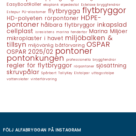
EasyBoatRoller
ekoplank
elpedestal
Estelaxe bryggfendrar
flytbryggor
flytbrygga
Estepur PU-elastomer
HDPE-
HD-polyeten rörpontoner
pontoner
inkapslad
hålbara flytbryggor
cellplast
Marina Miljöer
isresistens
marina fendertar
miljöbalken &
mikroplaster i havet
OSPAR
tillsyn
miljövänlig båtförvaring
pontoner
OSPAR 2025/02
pontonkungen
professionella bryggfendrar
regler för flytbryggor
sjösättning
rörpontoner
skruvpålar
Spårbart
TallyKey Elstolpar
uttagsstolpe
vattenskoter
vinterförvaring
FÖLJ ALFABRYGGAN PÅ
INSTAGRAM