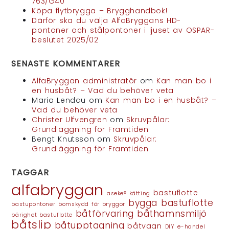
763/G40
Köpa flytbrygga – Brygghandbok!
Därför ska du välja AlfaBryggans HD-
pontoner och stålpontoner i ljuset av OSPAR-
beslutet 2025/02
SENASTE KOMMENTARER
AlfaBryggan administratör
om
Kan man bo i
en husbåt? – Vad du behöver veta
Maria Lendau
om
Kan man bo i en husbåt? –
Vad du behöver veta
Christer Ulfvengren
om
Skruvpålar:
Grundläggning för Framtiden
Bengt Knutsson
om
Skruvpålar:
Grundläggning för Framtiden
TAGGAR
alfabryggan
bastuflotte
aseke® kätting
bygga bastuflotte
bastupontoner
bomskydd för bryggor
båtförvaring
båthamnsmiljö
bärighet bastuflotte
båtslip
båtupptagning
båtvagn
DIY
e-handel