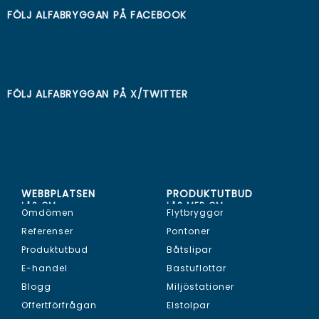
FÖLJ ALFABRYGGAN PÅ
FACEBOOK
FÖLJ ALFABRYGGAN PÅ
X/TWITTER
WEBBPLATSEN
PRODUKTUTBUD
LÄS OM...
LÄS MER OM...
Omdömen
Flytbryggor
Referenser
Pontoner
Produktutbud
Båtslipar
E-handel
Bastuflottar
Blogg
Miljöstationer
Offertförfrågan
Elstolpar