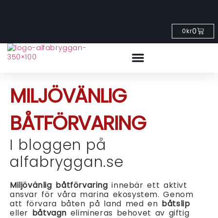
0
0
kr
MILJÖVÄNLIG
BÅTFÖRVARING
I bloggen på
alfabryggan.se
Miljövänlig båtförvaring
innebär ett aktivt
ansvar för våra marina ekosystem. Genom
att förvara båten på land med en
båtslip
eller
båtvagn
elimineras behovet av giftig