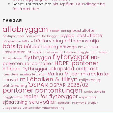
Bengt Knutsson
om
Skruvpålar: Grundläggning
för Framtiden
TAGGAR
alfabryggan
bastuflotte
aseke® kätting
bygga bastuflotte
bastupontoner
bomskydd för bryggor
båtförvaring
båthamnsmiljö
bärighet bastuflotte
båtslip
båtupptagning
båtvagn
DIY
e-handel
EasyBoatRoller
ekoplank
elpedestal
Estelaxe bryggfendrar
Estepur
flytbryggor
flytbrygga
HD-
PU-elastomer
HDPE-pontoner
polyeten rörpontoner
inkapslad cellplast
hålbara flytbryggor
Marina Miljöer
mikroplaster
isresistens
marina fendertar
miljöbalken & tillsyn
i havet
miljövänlig
OSPAR
OSPAR 2025/02
båtförvaring
pontoner
pontonkungen
professionella
regler för flytbryggor
bryggfendrar
rörpontoner
skruvpålar
sjösättning
Spårbart
TallyKey Elstolpar
uttagsstolpe
vattenskoter
vinterförvaring