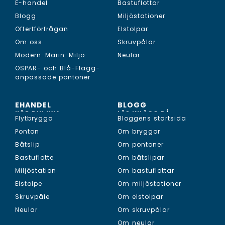
E-handel
Bastuflottar
Blogg
Miljöstationer
Offertförfrågan
Elstolpar
Om oss
Skruvpålar
Modern-Marin-Miljö
Neular
OSPAR- och Blå-Flagg-
anpassade pontoner
EHANDEL
BLOGG
KÖP DIN NYA...
LÄS INLÄGG PÅ...
Flytbrygga
Bloggens startsida
Ponton
Om bryggor
Båtslip
Om pontoner
Bastuflotte
Om båtslipar
Miljöstation
Om bastuflottar
Elstolpe
Om miljöstationer
Skruvpåle
Om elstolpar
Neular
Om skruvpålar
Om neular