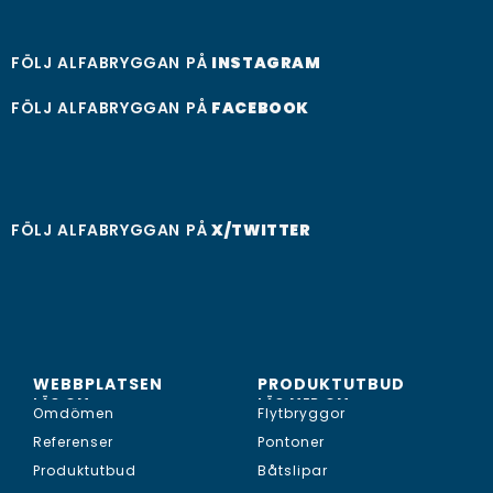
FÖLJ ALFABRYGGAN PÅ
INSTAGRAM
FÖLJ ALFABRYGGAN PÅ
FACEBOOK
FÖLJ ALFABRYGGAN PÅ
X/TWITTER
WEBBPLATSEN
PRODUKTUTBUD
LÄS OM...
LÄS MER OM...
Omdömen
Flytbryggor
Referenser
Pontoner
Produktutbud
Båtslipar