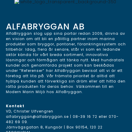
ALFABRYGGAN AB
AlfaBryggan slog upp sina portar redan 2009, drivna av
en vision om att bli en pålitlig partner inom marina
produkter som bryggor, pontoner, förankringssystem och
tillbehör. Idag, flera år senare, står vi som en ledande
aktör kända för vårt breda sortiment, innovativa
lösningar och förmågan att tänka nytt. Med hundratals
kunder och genomförda projekt som kan beskådas
under ”Referenser” har AlfaBryggan bevisat att vi är ett
företag att lita på. Vår främsta prioritet är alltid att
hjälpa kunden att förverkliga sin dröm eller att hitta den
rätta produkten för deras behov. Välkommen till en
Modern Marin Miljö hos AlfaBryggan.
Kontakt
VD, Christer Ulfvengren
alfabryggan@alfabryggan.se
|
08-39 16 72
eller
070-
482 69 09
.
Järnvägsgatan 8, Kungsör | Box 90154, 120 22