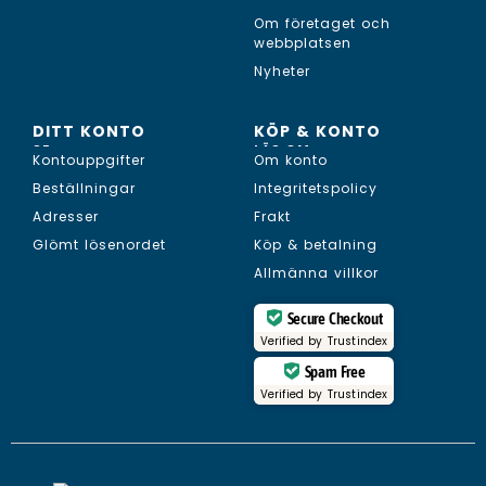
Om företaget och
webbplatsen
Nyheter
DITT KONTO
KÖP & KONTO
SE...
LÄS OM...
Kontouppgifter
Om konto
Beställningar
Integritetspolicy
Adresser
Frakt
Glömt lösenordet
Köp & betalning
Allmänna villkor
Secure Checkout
Verified by
Trustindex
Spam Free
Verified by
Trustindex