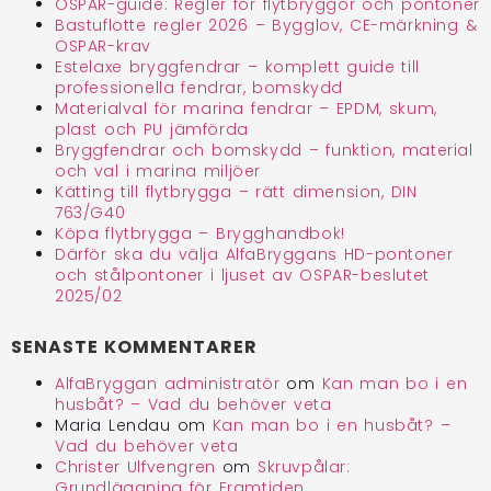
OSPAR-guide: Regler för flytbryggor och pontoner
Bastuflotte regler 2026 – Bygglov, CE-märkning &
OSPAR-krav
Estelaxe bryggfendrar – komplett guide till
professionella fendrar, bomskydd
Materialval för marina fendrar – EPDM, skum,
plast och PU jämförda
Bryggfendrar och bomskydd – funktion, material
och val i marina miljöer
Kätting till flytbrygga – rätt dimension, DIN
763/G40
Köpa flytbrygga – Brygghandbok!
Därför ska du välja AlfaBryggans HD-pontoner
och stålpontoner i ljuset av OSPAR-beslutet
2025/02
SENASTE KOMMENTARER
AlfaBryggan administratör
om
Kan man bo i en
husbåt? – Vad du behöver veta
Maria Lendau
om
Kan man bo i en husbåt? –
Vad du behöver veta
Christer Ulfvengren
om
Skruvpålar:
Grundläggning för Framtiden