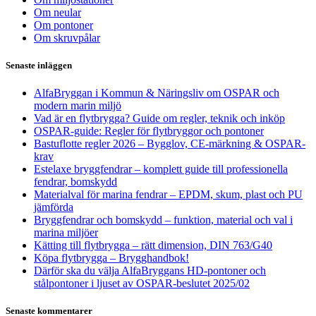
Om neular
Om pontoner
Om skruvpålar
Senaste inläggen
AlfaBryggan i Kommun & Näringsliv om OSPAR och
modern marin miljö
Vad är en flytbrygga? Guide om regler, teknik och inköp
OSPAR-guide: Regler för flytbryggor och pontoner
Bastuflotte regler 2026 – Bygglov, CE-märkning & OSPAR-
krav
Estelaxe bryggfendrar – komplett guide till professionella
fendrar, bomskydd
Materialval för marina fendrar – EPDM, skum, plast och PU
jämförda
Bryggfendrar och bomskydd – funktion, material och val i
marina miljöer
Kätting till flytbrygga – rätt dimension, DIN 763/G40
Köpa flytbrygga – Brygghandbok!
Därför ska du välja AlfaBryggans HD-pontoner och
stålpontoner i ljuset av OSPAR-beslutet 2025/02
Senaste kommentarer