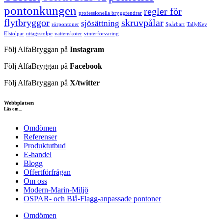
pontonkungen
regler för
professionella bryggfendrar
flytbryggor
skruvpålar
sjösättning
rörpontoner
Spårbart
TallyKey
Elstolpar
uttagsstolpe
vattenskoter
vinterförvaring
Följ AlfaBryggan på
Instagram
Följ AlfaBryggan på
Facebook
Följ AlfaBryggan på
X/twitter
Webbplatsen
Läs om...
Omdömen
Referenser
Produktutbud
E-handel
Blogg
Offertförfrågan
Om oss
Modern-Marin-Miljö
OSPAR- och Blå-Flagg-anpassade pontoner
Omdömen