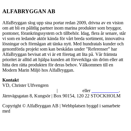
ALFABRYGGAN AB
AlfaBryggan slog upp sina portar redan 2009, drivna av en vision
om att bli en pålitlig partner inom marina produkter som bryggor,
pontoner, förankringssystem och tillbehör. Idag, flera år senare, står
vi som en ledande aktör kända för vårt breda sortiment, innovativa
lösningar och förmågan att tänka nytt. Med hundratals kunder och
genomförda projekt som kan beskådas under ”Referenser” har
AlfaBryggan bevisat att vi är ett företag att lita på. Vår främsta
prioritet är alltid att hjälpa kunden att förverkliga sin dröm eller att
hitta den rätta produkten för deras behov. Välkommen till en
Modern Marin Miljö hos AlfaBryggan.
Kontakt
VD, Christer Ulfvengren
alfabryggan@alfabryggan.se
|
08-39 16 72
eller
070-482 69 09
.
Järnvägsgatan 8, Kungsör | Box 90154, 120 22 STOCKHOLM
Copyright © AlfaBryggan AB | Webbplatsen byggd i samarbete
med
Michael Thell