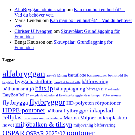
AlfaBryggan administratör
om
Kan man bo i en husbåt? –
Vad du behöver veta
Maria Lendau
om
Kan man bo i en husbåt? – Vad du behöver
veta
Christer Ulfvengren
om
Skruvpålar: Grundläggning för
Framtiden
Bengt Knutsson
om
Skruvpålar: Grundläggning för
Framtiden
Taggar
alfabryggan
bastuflotte
aseke® kätting
bastupontoner
bomskydd för
bygga bastuflotte
båtförvaring
bryggor
bärighet bastuflotte
båtslip
båthamnsmiljö
båtupptagning
båtvagn
DIY
e-handel
EasyBoatRoller
ekoplank
elpedestal
Estelaxe bryggfendrar
Estepur PU-elastomer
flytbryggor
flytbrygga
HD-polyeten rörpontoner
HDPE-pontoner
inkapslad
hålbara flytbryggor
cellplast
Marina Miljöer
mikroplaster i
isresistens
marina fendertar
miljöbalken & tillsyn
havet
miljövänlig båtförvaring
pontoner
OSPAR
OSPAR 2025/02