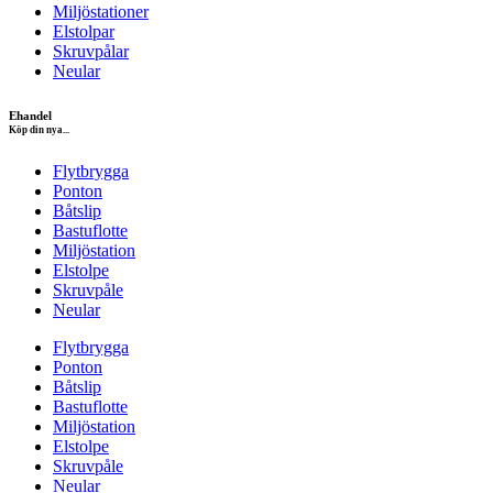
Miljöstationer
Elstolpar
Skruvpålar
Neular
Ehandel
Köp din nya...
Flytbrygga
Ponton
Båtslip
Bastuflotte
Miljöstation
Elstolpe
Skruvpåle
Neular
Flytbrygga
Ponton
Båtslip
Bastuflotte
Miljöstation
Elstolpe
Skruvpåle
Neular