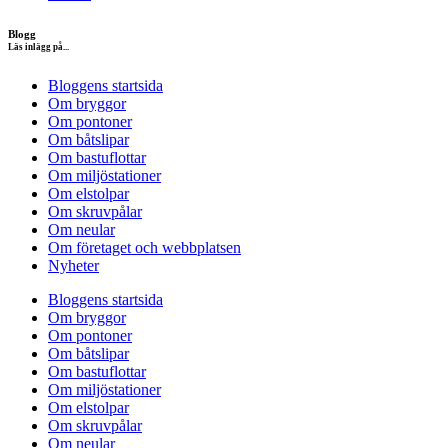
Blogg
Läs inlägg på...
Bloggens startsida
Om bryggor
Om pontoner
Om båtslipar
Om bastuflottar
Om miljöstationer
Om elstolpar
Om skruvpålar
Om neular
Om företaget och webbplatsen
Nyheter
Bloggens startsida
Om bryggor
Om pontoner
Om båtslipar
Om bastuflottar
Om miljöstationer
Om elstolpar
Om skruvpålar
Om neular