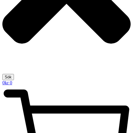
Sök
0
kr
0