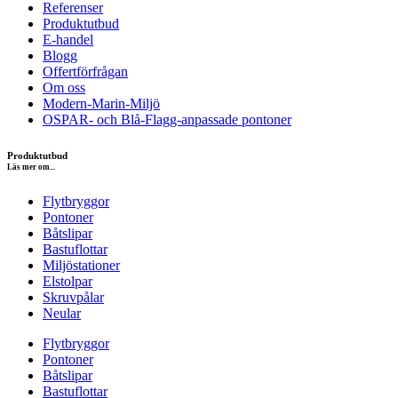
Referenser
Produktutbud
E-handel
Blogg
Offertförfrågan
Om oss
Modern-Marin-Miljö
OSPAR- och Blå-Flagg-anpassade pontoner
Produktutbud
Läs mer om...
Flytbryggor
Pontoner
Båtslipar
Bastuflottar
Miljöstationer
Elstolpar
Skruvpålar
Neular
Flytbryggor
Pontoner
Båtslipar
Bastuflottar