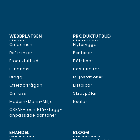
WEBBPLATSEN
PRODUKTUTBUD
LÄS OM...
LÄS MER OM...
Omdömen
Flytbryggor
Referenser
Pontoner
Produktutbud
Båtslipar
E-handel
Bastuflottar
Blogg
Miljöstationer
Offertförfrågan
Elstolpar
Om oss
Skruvpålar
Modern-Marin-Miljö
Neular
OSPAR- och Blå-Flagg-
anpassade pontoner
EHANDEL
BLOGG
KÖP DIN NYA...
LÄS INLÄGG PÅ...