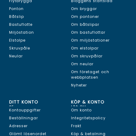
Flytbrygga
Bloggens startsida
Ponton
Om bryggor
Båtslip
Om pontoner
Bastuflotte
Om båtslipar
Miljöstation
Om bastuflottar
Elstolpe
Om miljöstationer
Skruvpåle
Om elstolpar
Neular
Om skruvpålar
Om neular
Om företaget och
webbplatsen
Nyheter
DITT KONTO
KÖP & KONTO
SE...
LÄS OM...
Kontouppgifter
Om konto
Beställningar
Integritetspolicy
Adresser
Frakt
Glömt lösenordet
Köp & betalning