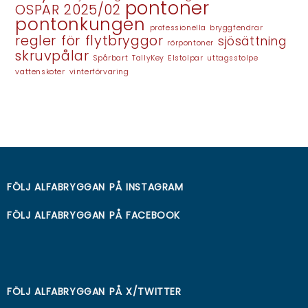
pontoner
OSPAR 2025/02
pontonkungen
professionella bryggfendrar
regler för flytbryggor
sjösättning
rörpontoner
skruvpålar
Spårbart
TallyKey Elstolpar
uttagsstolpe
vattenskoter
vinterförvaring
FÖLJ ALFABRYGGAN PÅ
INSTAGRAM
FÖLJ ALFABRYGGAN PÅ
FACEBOOK
FÖLJ ALFABRYGGAN PÅ
X/TWITTER