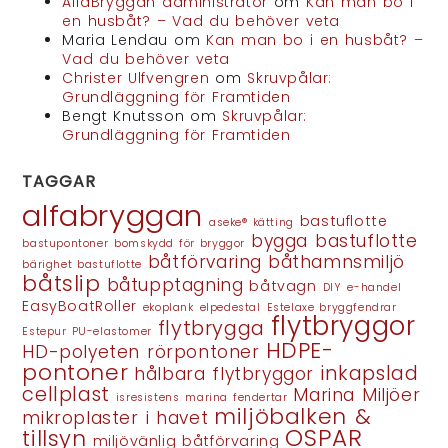
AlfaBryggan administratör
om
Kan man bo i
en husbåt? – Vad du behöver veta
Maria Lendau
om
Kan man bo i en husbåt? –
Vad du behöver veta
Christer Ulfvengren
om
Skruvpålar:
Grundläggning för Framtiden
Bengt Knutsson
om
Skruvpålar:
Grundläggning för Framtiden
TAGGAR
alfabryggan
bastuflotte
aseke® kätting
bygga bastuflotte
bastupontoner
bomskydd för bryggor
båtförvaring
båthamnsmiljö
bärighet bastuflotte
båtslip
båtupptagning
båtvagn
DIY
e-handel
EasyBoatRoller
ekoplank
elpedestal
Estelaxe bryggfendrar
flytbryggor
flytbrygga
Estepur PU-elastomer
HDPE-
HD-polyeten rörpontoner
pontoner
inkapslad
hålbara flytbryggor
cellplast
Marina Miljöer
isresistens
marina fendertar
miljöbalken &
mikroplaster i havet
OSPAR
tillsyn
miljövänlig båtförvaring