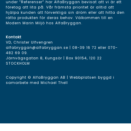
under ”Referenser” har AlfaBryggan bevisat att vi är ett
företag att lita på. Vår främsta prioritet är alltid att
hjälpa kunden att förverkliga sin dröm eller att hitta den
rätta produkten för deras behov. Välkommen till en
Modern Marin Miljö hos AlfaBryggan.
Kontakt
VD, Christer Ulfvengren
alfabryggan@alfabryggan.se
|
08-39 16 72
eller
070-
482 69 09
.
Järnvägsgatan 8, Kungsör | Box 90154, 120 22
STOCKHOLM
Copyright © AlfaBryggan AB | Webbplatsen byggd i
samarbete med
Michael Thell