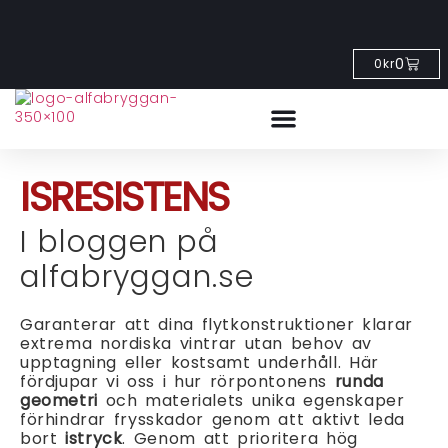
0
0
kr
ISRESISTENS
I bloggen på
alfabryggan.se
Garanterar att dina flytkonstruktioner klarar
extrema nordiska vintrar utan behov av
upptagning eller kostsamt underhåll. Här
fördjupar vi oss i hur rörpontonens
runda
geometri
och materialets unika egenskaper
förhindrar frysskador genom att aktivt leda
bort
istryck
. Genom att prioritera hög