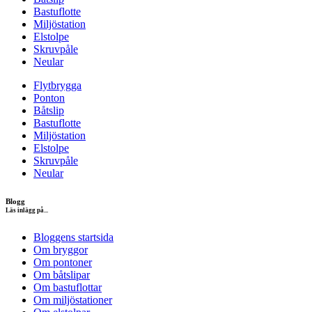
Bastuflotte
Miljöstation
Elstolpe
Skruvpåle
Neular
Flytbrygga
Ponton
Båtslip
Bastuflotte
Miljöstation
Elstolpe
Skruvpåle
Neular
Blogg
Läs inlägg på...
Bloggens startsida
Om bryggor
Om pontoner
Om båtslipar
Om bastuflottar
Om miljöstationer