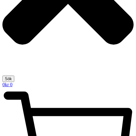
Sök
0
kr
0