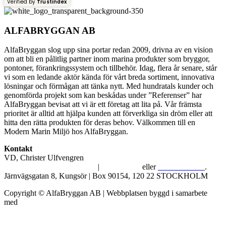
Verified by
Trustindex
ALFABRYGGAN AB
AlfaBryggan slog upp sina portar redan 2009, drivna av en vision
om att bli en pålitlig partner inom marina produkter som bryggor,
pontoner, förankringssystem och tillbehör. Idag, flera år senare, står
vi som en ledande aktör kända för vårt breda sortiment, innovativa
lösningar och förmågan att tänka nytt. Med hundratals kunder och
genomförda projekt som kan beskådas under ”Referenser” har
AlfaBryggan bevisat att vi är ett företag att lita på. Vår främsta
prioritet är alltid att hjälpa kunden att förverkliga sin dröm eller att
hitta den rätta produkten för deras behov. Välkommen till en
Modern Marin Miljö hos AlfaBryggan.
Kontakt
VD, Christer Ulfvengren
alfabryggan@alfabryggan.se
|
08-39 16 72
eller
070-482 69 09
.
Järnvägsgatan 8, Kungsör | Box 90154, 120 22 STOCKHOLM
Copyright © AlfaBryggan AB | Webbplatsen byggd i samarbete
med
Michael Thell