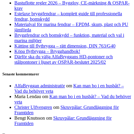
Bastuflotte regler 2026 – Bygglov, CE-märkning & OSPAR-
krav
Estelaxe bryggfendrar – komplett guide till professionella
fendrar, bomskydd
Materialval för marina fendrar – EPDM, skum, plast och PU
jämförda
Bryggfendrar och bomskydd – funktion, material och val i
marina miljöer
Kätting till flytbrygga – rätt dimension, DIN 763/G40
Köpa flytbrygga – Brygghandbok!
Därför ska du välja AlfaBryggans HD-pontoner och
stålpontoner i ljuset av OSPAR-beslutet 2025/02
Senaste kommentarer
AlfaBryggan administratör
om
Kan man bo i en husbåt? –
Vad du behöver veta
Maria Lendau
om
Kan man bo i en husbåt? – Vad du behöver
veta
Christer Ulfvengren
om
Skruvpålar: Grundläggning för
Framtiden
Bengt Knutsson
om
Skruvpålar: Grundläggning för
Framtiden