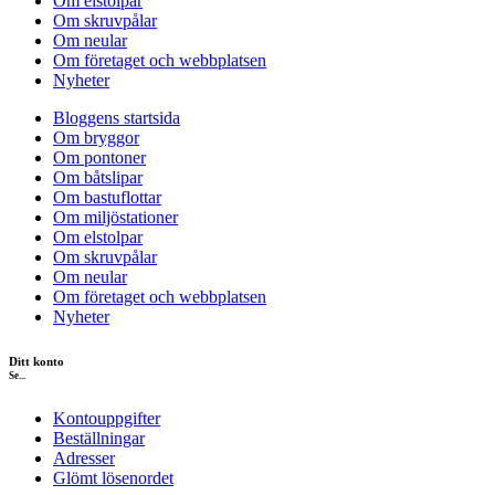
Om elstolpar
Om skruvpålar
Om neular
Om företaget och webbplatsen
Nyheter
Bloggens startsida
Om bryggor
Om pontoner
Om båtslipar
Om bastuflottar
Om miljöstationer
Om elstolpar
Om skruvpålar
Om neular
Om företaget och webbplatsen
Nyheter
Ditt konto
Se...
Kontouppgifter
Beställningar
Adresser
Glömt lösenordet