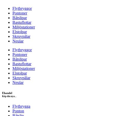
Flytbryggor
Pontoner
Båtslipar
Bastuflottar
Miljöstationer
Elstolpar
Skruvpålar
Neular
Flytbryggor
Pontoner
Båtslipar
Bastuflottar
Miljöstationer
Elstolpar
Skruvpålar
Neular
Ehandel
Köp din nya...
Flytbrygga
Ponton
Båtslip