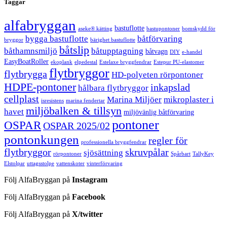
Taggar
alfabryggan
bastuflotte
aseke® kätting
bastupontoner
bomskydd för
bygga bastuflotte
båtförvaring
bryggor
bärighet bastuflotte
båtslip
båthamnsmiljö
båtupptagning
båtvagn
DIY
e-handel
EasyBoatRoller
ekoplank
elpedestal
Estelaxe bryggfendrar
Estepur PU-elastomer
flytbryggor
flytbrygga
HD-polyeten rörpontoner
HDPE-pontoner
inkapslad
hålbara flytbryggor
cellplast
Marina Miljöer
mikroplaster i
isresistens
marina fendertar
miljöbalken & tillsyn
havet
miljövänlig båtförvaring
pontoner
OSPAR
OSPAR 2025/02
pontonkungen
regler för
professionella bryggfendrar
flytbryggor
skruvpålar
sjösättning
rörpontoner
Spårbart
TallyKey
Elstolpar
uttagsstolpe
vattenskoter
vinterförvaring
Följ AlfaBryggan på
Instagram
Följ AlfaBryggan på
Facebook
Följ AlfaBryggan på
X/twitter