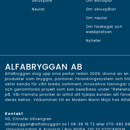
Skruvpåle
Om elstolpar
Neular
Om skruvpålar
Om neular
Om företaget och
webbplatsen
Nyheter
ALFABRYGGAN AB
AlfaBryggan slog upp sina portar redan 2009, drivna av en v
produkter som bryggor, pontoner, förankringssystem och till
aktör kända för vårt breda sortiment, innovativa lösningar
och genomförda projekt som kan beskådas under ”Referenser”
på. Vår främsta prioritet är alltid att hjälpa kunden att förv
deras behov. Välkommen till en Modern Marin Miljö hos Alf
Kontakt
VD, Christer Ulfvengren
alfabryggan@alfabryggan.se
|
08-39 16 72
eller
070-482 69
Järnvägsgatan 8, Kungsör | Box 90154, 120 22 STOCKHOLM