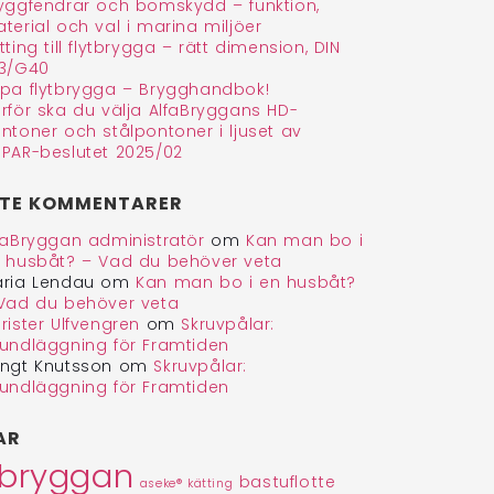
yggfendrar och bomskydd – funktion,
terial och val i marina miljöer
tting till flytbrygga – rätt dimension, DIN
3/G40
pa flytbrygga – Brygghandbok!
rför ska du välja AlfaBryggans HD-
ntoner och stålpontoner i ljuset av
PAR-beslutet 2025/02
TE KOMMENTARER
faBryggan administratör
om
Kan man bo i
 husbåt? – Vad du behöver veta
ria Lendau
om
Kan man bo i en husbåt?
Vad du behöver veta
rister Ulfvengren
om
Skruvpålar:
undläggning för Framtiden
ngt Knutsson
om
Skruvpålar:
undläggning för Framtiden
AR
abryggan
bastuflotte
aseke® kätting