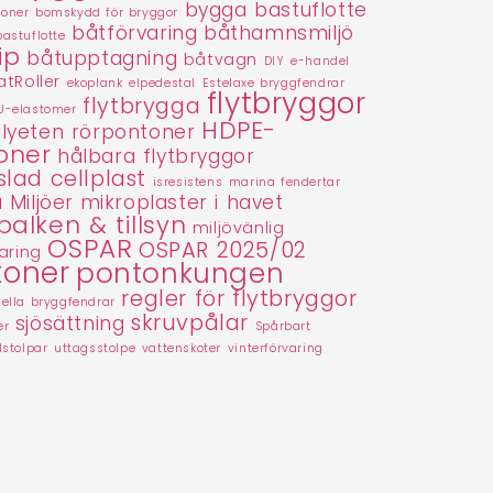
bygga bastuflotte
toner
bomskydd för bryggor
båtförvaring
båthamnsmiljö
bastuflotte
ip
båtupptagning
båtvagn
DIY
e-handel
tRoller
ekoplank
elpedestal
Estelaxe bryggfendrar
flytbryggor
flytbrygga
U-elastomer
HDPE-
lyeten rörpontoner
oner
hålbara flytbryggor
slad cellplast
isresistens
marina fendertar
 Miljöer
mikroplaster i havet
balken & tillsyn
miljövänlig
OSPAR
OSPAR 2025/02
aring
toner
pontonkungen
regler för flytbryggor
nella bryggfendrar
skruvpålar
sjösättning
er
Spårbart
lstolpar
uttagsstolpe
vattenskoter
vinterförvaring