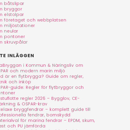
 båtslipar
 bryggor
 elstolpar
 företaget och webbplatsen
 miljöstationer
 neular
 pontoner
 skruvpålar
TE INLÄGGEN
faBryggan i Kommun & Näringsliv om
PAR och modern marin miljö
d är en flytbrygga? Guide om regler,
knik och inköp
PAR-guide: Regler för flytbryggor och
ntoner
stuflotte regler 2026 – Bygglov, CE-
rkning & OSPAR-krav
telaxe bryggfendrar – komplett guide till
ofessionella fendrar, bomskydd
terialval för marina fendrar – EPDM, skum,
ast och PU jämförda