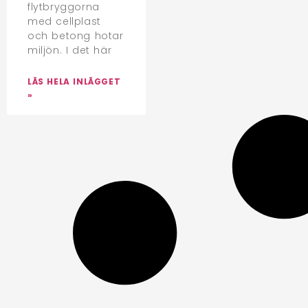
flytbryggorna
med cellplast
och betong hotar
miljön. I det här
LÄS HELA INLÄGGET
»