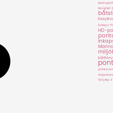
bastupon
bärighet 
båtsl
EasyBoa
Estepur P
HD-po
pont
inkap
Marina
miljö
båtförv
pon
professio
rörponton
TallyKey E