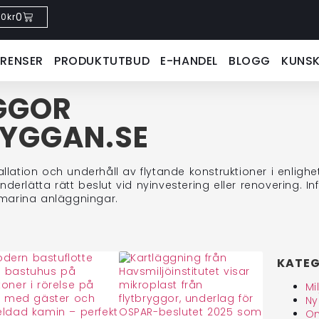
0
0
kr
ERENSER
PRODUKTUTBUD
E-HANDEL
BLOGG
KUNS
YGGOR
RYGGAN.SE
allation och underhåll av flytande konstruktioner i enlig
nderlätta rätt beslut vid nyinvestering eller renovering. 
 marina anläggningar.
KATEG
Mi
Ny
Om