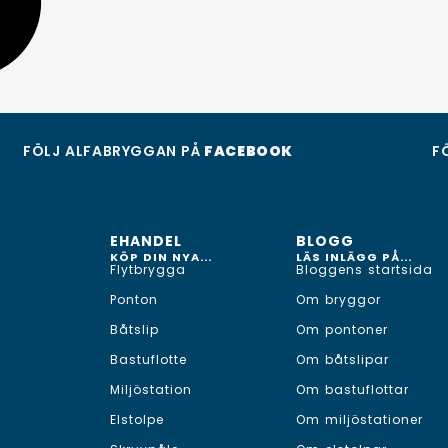
FÖLJ ALFABRYGGAN PÅ
FACEBOOK
F
EHANDEL
BLOGG
KÖP DIN NYA...
LÄS INLÄGG PÅ...
Flytbrygga
Bloggens startsida
Ponton
Om bryggor
Båtslip
Om pontoner
Bastuflotte
Om båtslipar
Miljöstation
Om bastuflottar
Elstolpe
Om miljöstationer