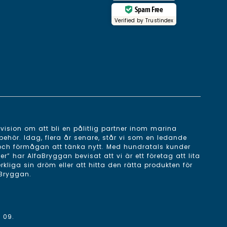
Spam Free
Verified by
Trustindex
ision om att bli en pålitlig partner inom marina
behör. Idag, flera år senare, står vi som en ledande
 och förmågan att tänka nytt. Med hundratals kunder
 har AlfaBryggan bevisat att vi är ett företag att lita
erkliga sin dröm eller att hitta den rätta produkten för
aBryggan.
 09
.