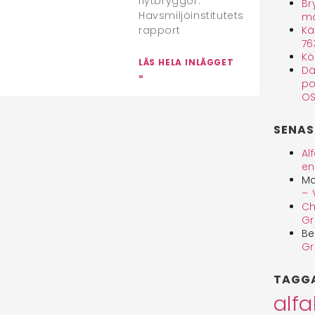
flytbryggor.
Br
Havsmiljöinstitutets
ma
rapport
Kä
76
Kö
LÄS HELA INLÄGGET
Dä
»
po
OS
SENAS
Al
en
Ma
– 
Ch
Gr
Be
Gr
TAGG
alf