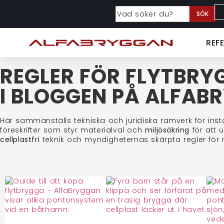
SÖK
REF
REGLER FÖR FLYTBR
I BLOGGEN PÅ ALFAB
Här sammanställs tekniska och juridiska ramverk för inst
föreskrifter som styr materialval och
miljösäkring
för att u
cellplastfri
teknik och myndigheternas skärpta regler för