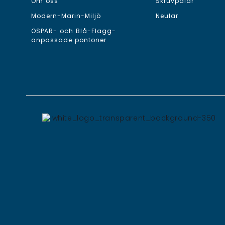
Om oss
Skruvpålar
Modern-Marin-Miljö
Neular
OSPAR- och Blå-Flagg-
anpassade pontoner