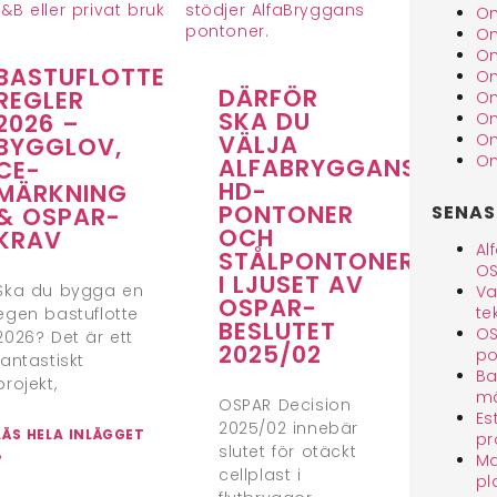
Om
Om
Om
BASTUFLOTTE
Om
DÄRFÖR
REGLER
Om
SKA DU
2026 –
Om
VÄLJA
Om
BYGGLOV,
Om
ALFABRYGGANS
CE-
HD-
MÄRKNING
PONTONER
SENAS
& OSPAR-
OCH
KRAV
Al
STÅLPONTONER
OS
I LJUSET AV
Ska du bygga en
Va
OSPAR-
te
egen bastuflotte
BESLUTET
OS
2026? Det är ett
2025/02
po
fantastiskt
Ba
projekt,
mä
OSPAR Decision
Es
2025/02 innebär
LÄS HELA INLÄGGET
pr
slutet för otäckt
»
Ma
cellplast i
pl