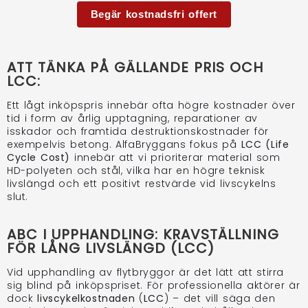
Begär kostnadsfri offert
ATT TÄNKA PÅ GÄLLANDE PRIS OCH
LCC:
Ett lågt inköpspris innebär ofta högre kostnader över
tid i form av årlig upptagning, reparationer av
isskador och framtida destruktionskostnader för
exempelvis betong. AlfaBryggans fokus på
LCC (Life
Cycle Cost)
innebär att vi prioriterar material som
HD-polyeten och stål, vilka har en högre teknisk
livslängd och ett positivt restvärde vid livscykelns
slut.
ABC I UPPHANDLING: KRAVSTÄLLNING
FÖR LÅNG LIVSLÄNGD (LCC)
Vid upphandling av flytbryggor är det lätt att stirra
sig blind på inköpspriset. För professionella aktörer är
dock
livscykelkostnaden
(
LCC
) – det vill säga den