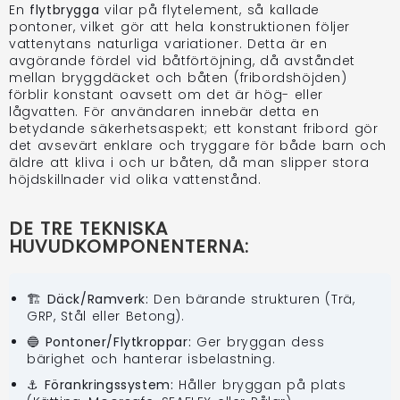
En
flytbrygga
vilar på flytelement, så kallade
pontoner, vilket gör att hela konstruktionen följer
vattenytans naturliga variationer. Detta är en
avgörande fördel vid båtförtöjning, då avståndet
mellan bryggdäcket och båten (fribordshöjden)
förblir konstant oavsett om det är hög- eller
lågvatten. För användaren innebär detta en
betydande säkerhetsaspekt; ett konstant fribord gör
det avsevärt enklare och tryggare för både barn och
äldre att kliva i och ur båten, då man slipper stora
höjdskillnader vid olika vattenstånd.
DE TRE TEKNISKA
HUVUDKOMPONENTERNA:
🏗️ Däck/Ramverk:
Den bärande strukturen (Trä,
GRP, Stål eller Betong).
🔵 Pontoner/Flytkroppar:
Ger bryggan dess
bärighet och hanterar isbelastning.
⚓ Förankringssystem:
Håller bryggan på plats