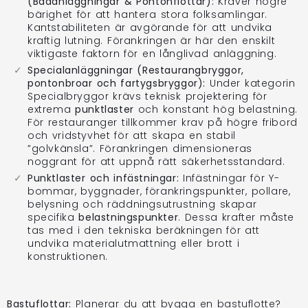
(Badanläggningar & Pontonflottar):
Kräver högre
bärighet för att hantera stora folksamlingar.
Kantstabiliteten är avgörande för att undvika
kraftig lutning. Förankringen är här den enskilt
viktigaste faktorn för en långlivad anläggning.
Specialanläggningar (Restaurangbryggor,
pontonbroar och fartygsbryggor):
Under kategorin
Specialbryggor krävs teknisk projektering för
extrema
punktlaster
och konstant hög belastning.
För restauranger tillkommer krav på högre fribord
och vridstyvhet för att skapa en stabil
”golvkänsla”. Förankringen dimensioneras
noggrant för att uppnå rätt säkerhetsstandard.
Punktlaster och infästningar:
Infästningar för Y-
bommar, byggnader, förankringspunkter, pollare,
belysning och räddningsutrustning skapar
specifika
belastningspunkter
. Dessa krafter måste
tas med i den tekniska beräkningen för att
undvika materialutmattning eller brott i
konstruktionen.
Bastuflottar:
Planerar du att bygga en bastuflotte?