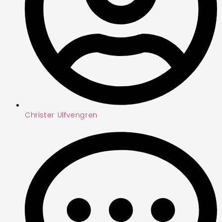
Christer Ulfvengren