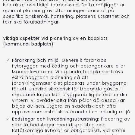
kontaktar oss tidigt i processen. Detta möjliggör en
optimal planering av utformningen baserat på
specifika önskemål, hantering, platsens utsatthet och
tekniska förutsättningar.
Viktiga aspekter vid planering av en badplats
(kommunal badplats):
Förankring och miljö:
Generellt förankras
flytbryggor med kätting och betongankare eller
Moorsafe-ankare. Vid grunda badplatser krävs
extra noggrann planering så att
förankringsmaterialet placeras under bryggorna
för att undvika skaderisk för badande gäster. I
skyddade lägen kan bryggorna ligga kvar under
vintern. Vi avråder ofta från pålar då dessa kan
böjas av isen, utgöra en skaderisk och ofta
upplevs som estetiskt störande i en naturlig miljö.
Badstegar och livräddningsutrustning:
Placering av
stabila badstegar med djupa steg och
lättåtkomliga livbojar är obligatoriskt. Vid större