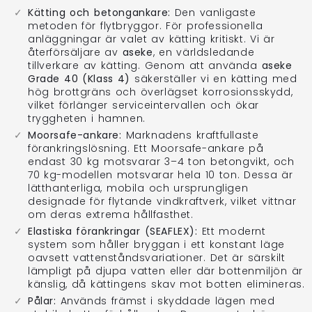
Kätting och betongankare:
Den vanligaste
metoden för flytbryggor. För professionella
anläggningar är valet av kätting kritiskt. Vi är
återförsäljare av
aseke
, en världsledande
tillverkare av kätting. Genom att använda
aseke
Grade 40 (Klass 4)
säkerställer vi en kätting med
hög brottgräns och överlägset korrosionsskydd,
vilket förlänger serviceintervallen och ökar
tryggheten i hamnen.
Moorsafe-ankare:
Marknadens kraftfullaste
förankringslösning. Ett Moorsafe-ankare på
endast 30 kg motsvarar 3–4 ton betongvikt, och
70 kg-modellen motsvarar hela 10 ton. Dessa är
lätthanterliga, mobila och ursprungligen
designade för flytande vindkraftverk, vilket vittnar
om deras extrema hållfasthet.
Elastiska förankringar (SEAFLEX):
Ett modernt
system som håller bryggan i ett konstant läge
oavsett vattenståndsvariationer. Det är särskilt
lämpligt på djupa vatten eller där bottenmiljön är
känslig, då kättingens skav mot botten elimineras.
Pålar:
Används främst i skyddade lägen med