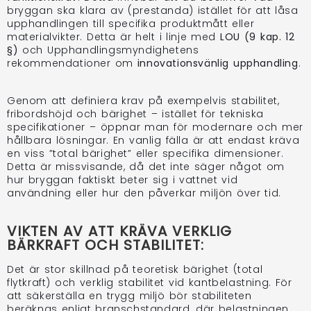
bryggan ska klara av (prestanda) istället för att låsa
upphandlingen till specifika produktmått eller
materialvikter. Detta är helt i linje med
LOU (9 kap. 12
§)
och Upphandlingsmyndighetens
rekommendationer om
innovationsvänlig upphandling
.
Genom att definiera krav på exempelvis stabilitet,
fribordshöjd och bärighet – istället för tekniska
specifikationer – öppnar man för modernare och mer
hållbara lösningar. En vanlig fälla är att endast kräva
en viss ”total bärighet” eller specifika dimensioner.
Detta är missvisande, då det inte säger något om
hur bryggan faktiskt beter sig i vattnet vid
användning eller hur den påverkar miljön över tid.
VIKTEN AV ATT KRÄVA VERKLIG
BÄRKRAFT OCH STABILITET:
Det är stor skillnad på teoretisk bärighet (total
flytkraft) och verklig stabilitet vid kantbelastning. För
att säkerställa en trygg miljö bör stabiliteten
beräknas enligt branschstandard, där belastningen