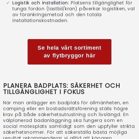
Logistik och installation:
Platsens tillgänglighet för
tunga fordon (lastbil/kran) påverkar logistiken, val
av förankringsmetod och den totala
installationskostnaden.
Se hela vårt sortiment
av flytbryggor här
PLANERA BADPLATS: SÄKERHET OCH
TILLGÄNGLIGHET I FOKUS
När man anlägger en badplats för allmänheten, en
camping eller en bostadsrättsförening ställs högre
krav på både säkerhetsutrustning och livslängd. En
välplanerad badanläggning ska fungera som en
social mötesplats samtidigt som den uppfyller strikta
säkerhetsnormer. För att säkerställa bästa möjliga
resultat rekommenderar vi alltid att köparen