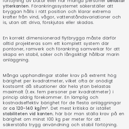
förtöjning av båtar eller när många personer
belastar
ytterkanten
. Förankringssystemet säkerställer att
bryggan hålls i rätt position och klarar extrema
krafter från vind, vågor, vattenståndsvariationer och
is, utan att driva, förskjutas eller skadas.
En korrekt dimensionerad flytbrygga måste därför
alltid projekteras som ett komplett system där
pontoner, ramverk och förankring samverkar för att
skapa en stabil, säker och långsiktigt hållbar marin
anläggning.
Många upphandlingar ställer krav på extremt hög
bärighet per kvadratmeter, vilket ofta är onödigt
kostsamt då situationer där hela ytan belastas
maximalt (t.ex. fem personer per kvadratmeter) i
princip aldrig förekommer. En lämplig och
kostnadseffektiv bärighet för de flesta anläggningar
är
ca 120–140 kg/m²
. Det mest kritiska är istället
stabiliteten vid kanten
; här bör man ställa krav på en
bärighet om minst 100 kg per meter för att
säkerställa trygg användning och stabil förtöjning.