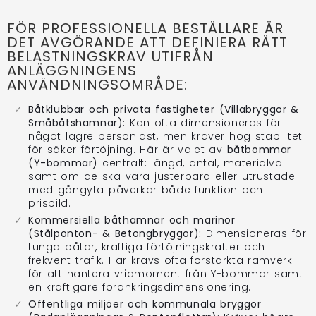
FÖR PROFESSIONELLA BESTÄLLARE ÄR
DET AVGÖRANDE ATT DEFINIERA RÄTT
BELASTNINGSKRAV UTIFRÅN
ANLÄGGNINGENS
ANVÄNDNINGSOMRÅDE:
Båtklubbar och privata fastigheter (Villabryggor &
Småbåtshamnar):
Kan ofta dimensioneras för
något lägre personlast, men kräver hög stabilitet
för säker förtöjning. Här är valet av
båtbommar
(Y-bommar)
centralt: längd, antal, materialval
samt om de ska vara justerbara eller utrustade
med gångyta påverkar både funktion och
prisbild.
Kommersiella båthamnar och marinor
(Stålponton- & Betongbryggor):
Dimensioneras för
tunga båtar, kraftiga förtöjningskrafter och
frekvent trafik. Här krävs ofta förstärkta ramverk
för att hantera vridmoment från Y-bommar samt
en kraftigare förankringsdimensionering.
Offentliga miljöer och kommunala bryggor