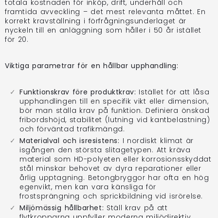
totala kostnaden för inköp, drift, underhåll och
framtida avveckling – det mest relevanta måttet. En
korrekt kravställning i förfrågningsunderlaget är
nyckeln till en anläggning som håller i 50 år istället
för 20.
Viktiga parametrar för en hållbar upphandling:
Funktionskrav före produktkrav:
Istället för att låsa
upphandlingen till en specifik vikt eller dimension,
bör man ställa krav på funktion. Definiera önskad
fribordshöjd, stabilitet (lutning vid kantbelastning)
och förväntad trafikmängd.
Materialval och isresistens:
I nordiskt klimat är
isgången den största slitagetypen. Att kräva
material som HD-polyeten eller korrosionsskyddat
stål minskar behovet av dyra reparationer eller
årlig upptagning. Betongbryggor har ofta en hög
egenvikt, men kan vara känsliga för
frostsprängning och sprickbildning vid isrörelse.
Miljömässig hållbarhet:
Ställ krav på att
flytkropparna uppfyller moderna miljödirektiv.