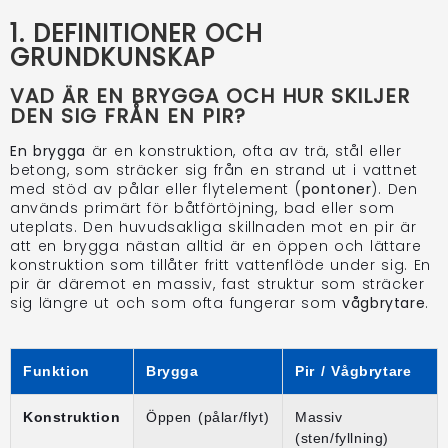
1. DEFINITIONER OCH
GRUNDKUNSKAP
VAD ÄR EN BRYGGA OCH HUR SKILJER
DEN SIG FRÅN EN PIR?
En brygga
är en konstruktion, ofta av trä, stål eller
betong, som sträcker sig från en strand ut i vattnet
med stöd av pålar eller flytelement (
pontoner
). Den
används primärt för båtförtöjning, bad eller som
uteplats. Den huvudsakliga skillnaden mot en pir är
att en brygga nästan alltid är en öppen och lättare
konstruktion som tillåter fritt vattenflöde under sig. En
pir är däremot en massiv, fast struktur som sträcker
sig längre ut och som ofta fungerar som
vågbrytare
.
Funktion
Brygga
Pir / Vågbrytare
Konstruktion
Öppen (pålar/flyt)
Massiv
(sten/fyllning)