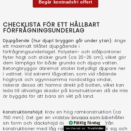
Begär kostnadsfri offert
CHECKLISTA FÖR ETT HÅLLBART
FÖRFRÅGNINGSUNDERLAG
Djupgående (hur djupt bryggan går under ytan):
Ange
ett maximalt tillåtet djupgående i
förfrågningsunderlaget. Polyeten- och stålpontoner
flyter högt och sticker grunt (ca 20–25 cm), vilket gör
dem lämpliga för både grunda och djupa vatten.
Betongbryggor däremot sticker betydligt djupare ner
i vattnet. Vid extremt lågvatten, som vid rådande
högtryck och ogynnsamma nordostliga vindar,
riskerar dessa att hamna direkt på botten, vilket kan
leda till allvarliga skador på konstruktionen då de inte
är byggda för att bära sin vikt på land.
Konstruktionshöjd:
Kräv en hög ramkonstruktion (ca
750 mm). Det ger en vridstyv brygga som bibehåller
sin form och däckshöjd över tid, till skillnad från
Pålitlig Företag
konstruktioner med låg ramhöjd som lätt slår sig och
Verifierad av:
Trustindex