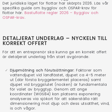
Det juridiska läget för flottar har skärpts 2026. Läs vår
specifika guide om bygglov och OSPAR-krav för
flottar här:
Bastuflotte regler 2026 – Bygglov och
OSPAR-krav
.
DETALJERAT UNDERLAG – NYCKELN TILL
KORREKT OFFERT
För att en entreprenör ska kunna ge en korrekt offert
är detaljerat underlag från start avgörande:
Djupmätning och förutsättningar:
Faktorer som
vattendjupet vid landfästet, djupet ca 4–5 meter
ut (där första bryggelementet placeras) samt
djupet vid bryggslutet (nocken) är fundamentala
för valet av bryggtyp. Genom att ange
koordinater (WGS84) kan platsens exponering
analyseras via sjökort för att säkerställa rätt
dimensionering mot djup och dess utsatthet, vind,
is och vågor.