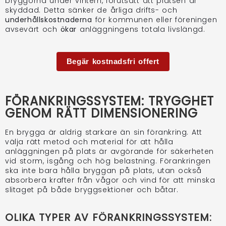
bryggorna under vintern, förutsatt att platsen är
skyddad. Detta sänker de årliga drifts- och
underhållskostnaderna
för kommunen eller föreningen
avsevärt och
ökar
anläggningens totala livslängd.
Begär kostnadsfri offert
FÖRANKRINGSSYSTEM: TRYGGHET
GENOM RÄTT DIMENSIONERING
En brygga är aldrig starkare än sin förankring. Att
välja rätt metod och material för att hålla
anläggningen på plats är avgörande för säkerheten
vid storm, isgång och hög belastning. Förankringen
ska inte bara hålla bryggan på plats, utan också
absorbera krafter från vågor och vind för att minska
slitaget på både bryggsektioner och båtar.
OLIKA TYPER AV FÖRANKRINGSSYSTEM: