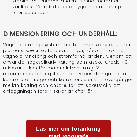
stabila bottenförhållanden. Denna metod är
vanligast för mindre badbryggor som tas upp
efter säsongen.
DIMENSIONERING OCH UNDERHÅLL:
Varje förankringssystem måste dimensioneras utifrån
platsens specifika förutsättningar, såsom maximal
våghöjd, vindfång och strömförhållanden. Genom att
använda högkvalitativ kätting som aseke Grade 40
minskar risken för materialutmattning. Vi
rekommenderar regelbundna dykbesiktningar för att
kontrollera slitage och korrosion, särskilt i övergången
mellan kätting och ankare, för att säkerställa att
anläggningen förblir säker år efter år.
Läs mer om förankring
med Moorsafe