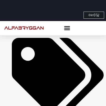
0
0
kr