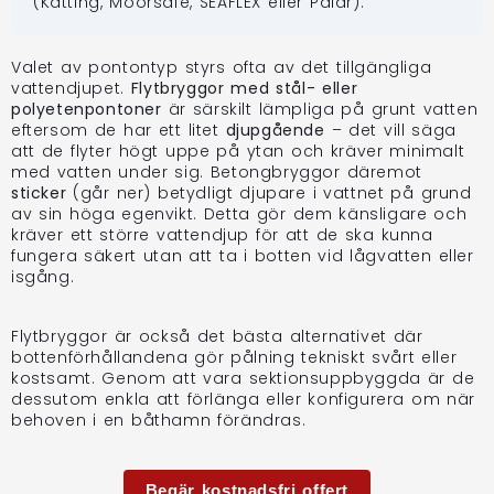
(Kätting, Moorsafe, SEAFLEX eller Pålar).
Valet av pontontyp styrs ofta av det tillgängliga
vattendjupet.
Flytbryggor med stål- eller
polyetenpontoner
är särskilt lämpliga på grunt vatten
eftersom de har ett litet
djupgående
– det vill säga
att de flyter högt uppe på ytan och kräver minimalt
med vatten under sig. Betongbryggor däremot
sticker
(går ner) betydligt djupare i vattnet på grund
av sin höga egenvikt. Detta gör dem känsligare och
kräver ett större vattendjup för att de ska kunna
fungera säkert utan att ta i botten vid lågvatten eller
isgång.
Flytbryggor är också det bästa alternativet där
bottenförhållandena gör pålning tekniskt svårt eller
kostsamt. Genom att vara sektionsuppbyggda är de
dessutom enkla att förlänga eller konfigurera om när
behoven i en båthamn förändras.
Begär kostnadsfri offert