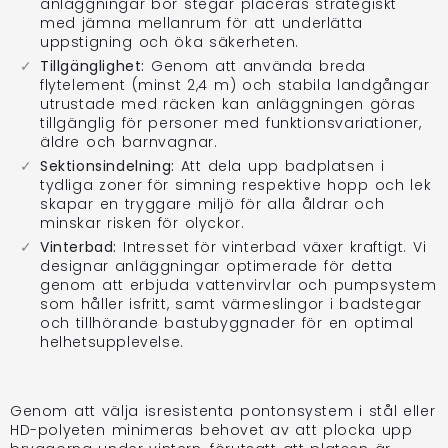
anläggningar bör stegar placeras strategiskt
med jämna mellanrum för att underlätta
uppstigning och öka säkerheten.
Tillgänglighet:
Genom att använda breda
flytelement (minst 2,4 m) och stabila landgångar
utrustade med räcken kan anläggningen göras
tillgänglig för personer med funktionsvariationer,
äldre och barnvagnar.
Sektionsindelning:
Att dela upp badplatsen i
tydliga zoner för simning respektive hopp och lek
skapar en tryggare miljö för alla åldrar och
minskar risken för olyckor.
Vinterbad:
Intresset för vinterbad växer kraftigt. Vi
designar anläggningar optimerade för detta
genom att erbjuda vattenvirvlar och pumpsystem
som håller isfritt, samt värmeslingor i badstegar
och tillhörande bastubyggnader för en optimal
helhetsupplevelse.
Genom att välja isresistenta pontonsystem i stål eller
HD-polyeten minimeras behovet av att plocka upp