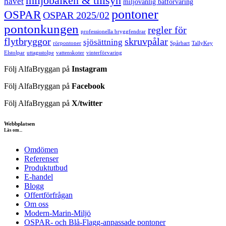
miljöbalken & tillsyn
havet
miljövänlig båtförvaring
pontoner
OSPAR
OSPAR 2025/02
pontonkungen
regler för
professionella bryggfendrar
flytbryggor
skruvpålar
sjösättning
rörpontoner
Spårbart
TallyKey
Elstolpar
uttagsstolpe
vattenskoter
vinterförvaring
Följ AlfaBryggan på
Instagram
Följ AlfaBryggan på
Facebook
Följ AlfaBryggan på
X/twitter
Webbplatsen
Läs om...
Omdömen
Referenser
Produktutbud
E-handel
Blogg
Offertförfrågan
Om oss
Modern-Marin-Miljö
OSPAR- och Blå-Flagg-anpassade pontoner