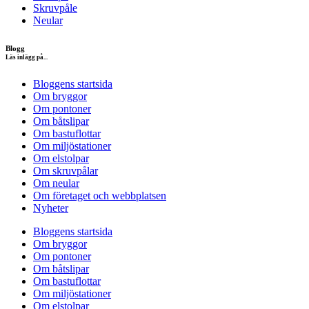
Skruvpåle
Neular
Blogg
Läs inlägg på...
Bloggens startsida
Om bryggor
Om pontoner
Om båtslipar
Om bastuflottar
Om miljöstationer
Om elstolpar
Om skruvpålar
Om neular
Om företaget och webbplatsen
Nyheter
Bloggens startsida
Om bryggor
Om pontoner
Om båtslipar
Om bastuflottar
Om miljöstationer
Om elstolpar