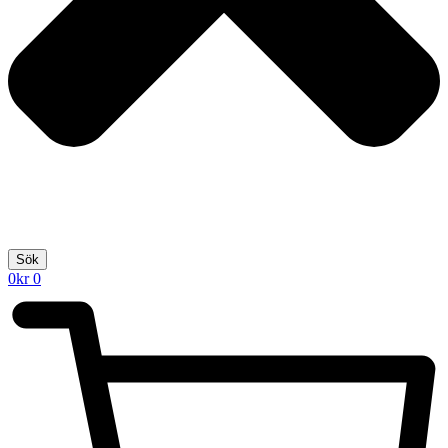
Sök
0
kr
0