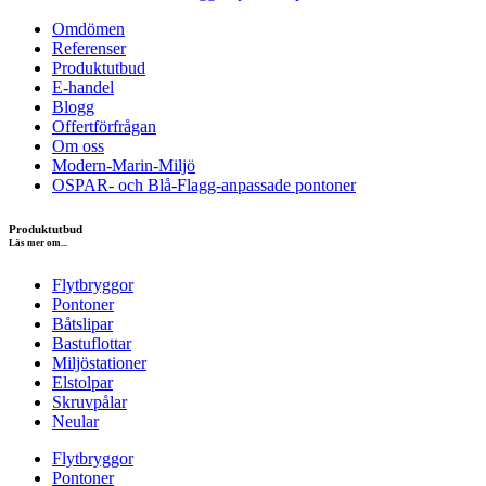
Omdömen
Referenser
Produktutbud
E-handel
Blogg
Offertförfrågan
Om oss
Modern-Marin-Miljö
OSPAR- och Blå-Flagg-anpassade pontoner
Produktutbud
Läs mer om...
Flytbryggor
Pontoner
Båtslipar
Bastuflottar
Miljöstationer
Elstolpar
Skruvpålar
Neular
Flytbryggor
Pontoner