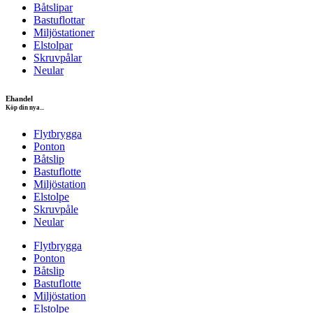
Båtslipar
Bastuflottar
Miljöstationer
Elstolpar
Skruvpålar
Neular
Ehandel
Köp din nya...
Flytbrygga
Ponton
Båtslip
Bastuflotte
Miljöstation
Elstolpe
Skruvpåle
Neular
Flytbrygga
Ponton
Båtslip
Bastuflotte
Miljöstation
Elstolpe