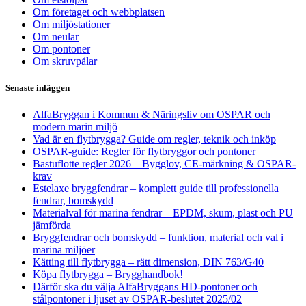
Om företaget och webbplatsen
Om miljöstationer
Om neular
Om pontoner
Om skruvpålar
Senaste inläggen
AlfaBryggan i Kommun & Näringsliv om OSPAR och
modern marin miljö
Vad är en flytbrygga? Guide om regler, teknik och inköp
OSPAR-guide: Regler för flytbryggor och pontoner
Bastuflotte regler 2026 – Bygglov, CE-märkning & OSPAR-
krav
Estelaxe bryggfendrar – komplett guide till professionella
fendrar, bomskydd
Materialval för marina fendrar – EPDM, skum, plast och PU
jämförda
Bryggfendrar och bomskydd – funktion, material och val i
marina miljöer
Kätting till flytbrygga – rätt dimension, DIN 763/G40
Köpa flytbrygga – Brygghandbok!
Därför ska du välja AlfaBryggans HD-pontoner och
stålpontoner i ljuset av OSPAR-beslutet 2025/02