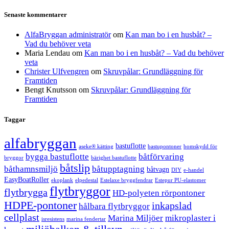
Senaste kommentarer
AlfaBryggan administratör
om
Kan man bo i en husbåt? –
Vad du behöver veta
Maria Lendau
om
Kan man bo i en husbåt? – Vad du behöver
veta
Christer Ulfvengren
om
Skruvpålar: Grundläggning för
Framtiden
Bengt Knutsson
om
Skruvpålar: Grundläggning för
Framtiden
Taggar
alfabryggan
bastuflotte
aseke® kätting
bastupontoner
bomskydd för
bygga bastuflotte
båtförvaring
bryggor
bärighet bastuflotte
båtslip
båthamnsmiljö
båtupptagning
båtvagn
DIY
e-handel
EasyBoatRoller
ekoplank
elpedestal
Estelaxe bryggfendrar
Estepur PU-elastomer
flytbryggor
flytbrygga
HD-polyeten rörpontoner
HDPE-pontoner
inkapslad
hålbara flytbryggor
cellplast
Marina Miljöer
mikroplaster i
isresistens
marina fendertar