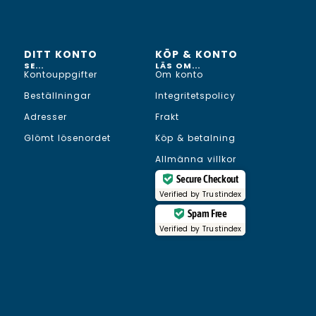
DITT KONTO
KÖP & KONTO
SE...
LÄS OM...
Kontouppgifter
Om konto
Beställningar
Integritetspolicy
Adresser
Frakt
Glömt lösenordet
Köp & betalning
Allmänna villkor
Secure Checkout
Verified by
Trustindex
Spam Free
Verified by
Trustindex