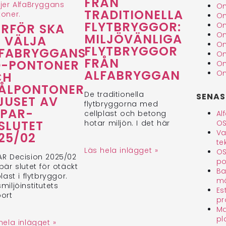
FRÅN
Om
TRADITIONELLA
Om
FLYTBRYGGOR:
Om
RFÖR SKA
Om
MILJÖVÄNLIGA
 VÄLJA
Om
FLYTBRYGGOR
FABRYGGANS
Om
FRÅN
D-PONTONER
Om
ALFABRYGGAN
Om
CH
ÅLPONTONER
De traditionella
SENAS
LJUSET AV
flytbryggorna med
PAR-
cellplast och betong
Al
SLUTET
hotar miljön. I det här
OS
Va
25/02
te
Läs hela inlägget »
OS
R Decision 2025/02
po
bär slutet för otäckt
Ba
plast i flytbryggor.
mä
miljöinstitutets
Es
ort
pr
Ma
pl
hela inlägget »