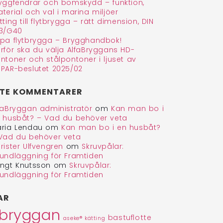
yggfendrar och bomskydd – funktion,
terial och val i marina miljöer
tting till flytbrygga – rätt dimension, DIN
3/G40
pa flytbrygga – Brygghandbok!
rför ska du välja AlfaBryggans HD-
ntoner och stålpontoner i ljuset av
PAR-beslutet 2025/02
TE KOMMENTARER
faBryggan administratör
om
Kan man bo i
 husbåt? – Vad du behöver veta
ria Lendau
om
Kan man bo i en husbåt?
Vad du behöver veta
rister Ulfvengren
om
Skruvpålar:
undläggning för Framtiden
ngt Knutsson
om
Skruvpålar:
undläggning för Framtiden
AR
abryggan
bastuflotte
aseke® kätting