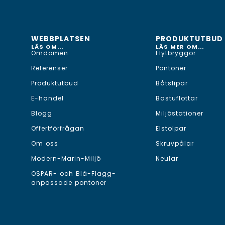
WEBBPLATSEN
PRODUKTUTBUD
LÄS OM...
LÄS MER OM...
Omdömen
Flytbryggor
Referenser
Pontoner
Produktutbud
Båtslipar
E-handel
Bastuflottar
Blogg
Miljöstationer
Offertförfrågan
Elstolpar
Om oss
Skruvpålar
Modern-Marin-Miljö
Neular
OSPAR- och Blå-Flagg-
anpassade pontoner