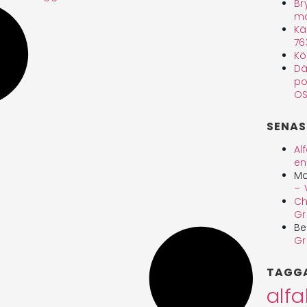
Br
ma
Kä
76
Kö
Dä
po
OS
SENAS
Al
en
Ma
– 
Ch
Gr
Be
Gr
TAGG
alf