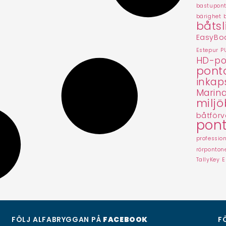
bastupon
bärighet 
båtsl
EasyBoa
Estepur P
HD-po
pont
inkap
Marina
miljö
båtförv
pon
professio
rörponton
TallyKey E
FÖLJ ALFABRYGGAN PÅ
FACEBOOK
F