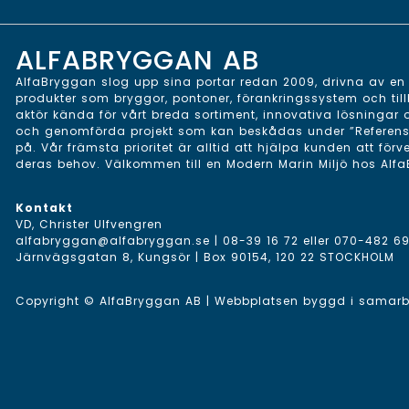
ALFABRYGGAN AB
AlfaBryggan slog upp sina portar redan 2009, drivna av en v
produkter som bryggor, pontoner, förankringssystem och till
aktör kända för vårt breda sortiment, innovativa lösningar
och genomförda projekt som kan beskådas under ”Referenser”
på. Vår främsta prioritet är alltid att hjälpa kunden att förv
deras behov. Välkommen till en Modern Marin Miljö hos Alf
Kontakt
VD, Christer Ulfvengren
alfabryggan@alfabryggan.se
|
08-39 16 72
eller
070-482 69
Järnvägsgatan 8, Kungsör | Box 90154, 120 22 STOCKHOLM
Copyright © AlfaBryggan AB | Webbplatsen byggd i sama