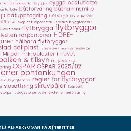
bygga bastuflotte
toner
bomskydd för bryggor
båtförvaring
båthamnsmiljö
bastuflotte
ip
båtupptagning
båtvagn
DIY
e-handel
tRoller
ekoplank
elpedestal
Estelaxe bryggfendrar
flytbryggor
flytbrygga
U-elastomer
HDPE-
lyeten rörpontoner
oner
hålbara flytbryggor
slad cellplast
isresistens
marina fendertar
 Miljöer
mikroplaster i havet
balken & tillsyn
miljövänlig
OSPAR
OSPAR 2025/02
aring
toner
pontonkungen
regler för flytbryggor
nella bryggfendrar
skruvpålar
sjösättning
er
Spårbart
lstolpar
uttagsstolpe
vattenskoter
vinterförvaring
ÖLJ ALFABRYGGAN PÅ
X/TWITTER