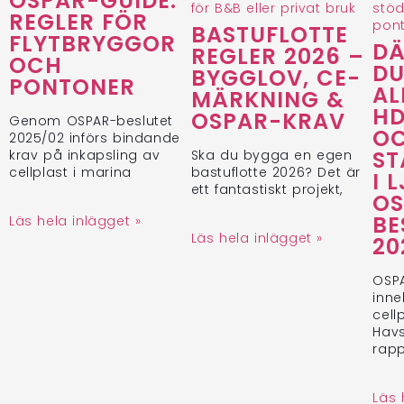
OSPAR-GUIDE:
REGLER FÖR
BASTUFLOTTE
FLYTBRYGGOR
DÄ
REGLER 2026 –
OCH
DU
BYGGLOV, CE-
PONTONER
AL
MÄRKNING &
H
OSPAR-KRAV
Genom OSPAR-beslutet
O
2025/02 införs bindande
ST
krav på inkapsling av
Ska du bygga en egen
cellplast i marina
bastuflotte 2026? Det är
I 
ett fantastiskt projekt,
OS
BE
Läs hela inlägget »
Läs hela inlägget »
20
OSPA
inne
cell
Havs
rapp
Läs 