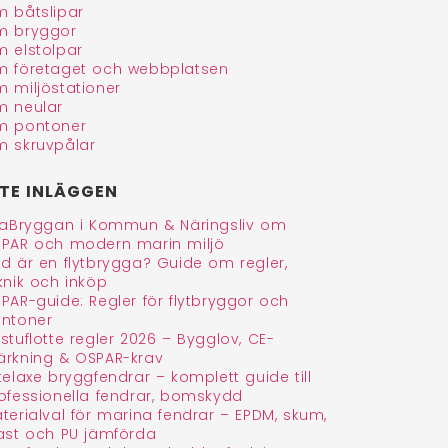
 båtslipar
 bryggor
 elstolpar
 företaget och webbplatsen
 miljöstationer
 neular
 pontoner
 skruvpålar
TE INLÄGGEN
faBryggan i Kommun & Näringsliv om
PAR och modern marin miljö
d är en flytbrygga? Guide om regler,
knik och inköp
PAR-guide: Regler för flytbryggor och
ntoner
stuflotte regler 2026 – Bygglov, CE-
rkning & OSPAR-krav
telaxe bryggfendrar – komplett guide till
ofessionella fendrar, bomskydd
terialval för marina fendrar – EPDM, skum,
ast och PU jämförda