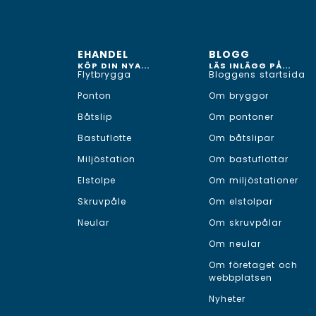
EHANDEL
BLOGG
KÖP DIN NYA...
LÄS INLÄGG PÅ...
Flytbrygga
Bloggens startsida
Ponton
Om bryggor
Båtslip
Om pontoner
Bastuflotte
Om båtslipar
Miljöstation
Om bastuflottar
Elstolpe
Om miljöstationer
Skruvpåle
Om elstolpar
Neular
Om skruvpålar
Om neular
Om företaget och
webbplatsen
Nyheter