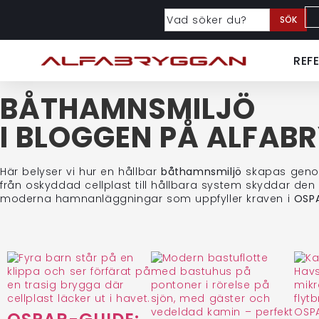
SÖK
REF
BÅTHAMNSMILJÖ
I BLOGGEN PÅ ALFAB
Här belyser vi hur en hållbar
båthamnsmiljö
skapas genom 
från oskyddad cellplast till hållbara system skyddar den
moderna hamnanläggningar som uppfyller kraven i
OSPA