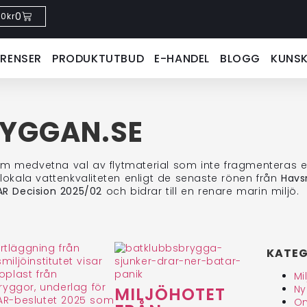
0
0
kr
ERENSER
PRODUKTUTBUD
E-HANDEL
BLOGG
KUNS
RYGGAN.SE
medvetna val av flytmaterial som inte fragmenteras elle
 lokala vattenkvaliteten enligt de senaste rönen från
Havsm
R Decision 2025/02
och bidrar till en renare marin miljö.
KATEG
Mi
Ny
MILJÖHOTET
Om