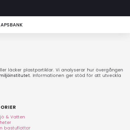
KAPSBANK
r läcker plastpartiklar. Vi analyserar hur övergången
iljöinstitutet
. Informationen ger stöd för att utveckla
ORIER
ljö & Vatten
heter
 bastuflottar