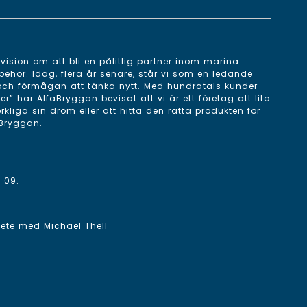
ision om att bli en pålitlig partner inom marina
behör. Idag, flera år senare, står vi som en ledande
 och förmågan att tänka nytt. Med hundratals kunder
 har AlfaBryggan bevisat att vi är ett företag att lita
erkliga sin dröm eller att hitta den rätta produkten för
aBryggan.
 09
.
rbete med
Michael Thell