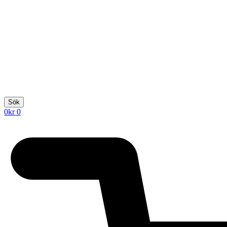
Sök
0
kr
0