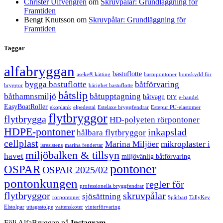
Christer Ulfvengren
om
Skruvpålar: Grundläggning för
Framtiden
Bengt Knutsson
om
Skruvpålar: Grundläggning för
Framtiden
Taggar
alfabryggan
bastuflotte
aseke® kätting
bastupontoner
bomskydd för
bygga bastuflotte
båtförvaring
bryggor
bärighet bastuflotte
båtslip
båthamnsmiljö
båtupptagning
båtvagn
DIY
e-handel
EasyBoatRoller
ekoplank
elpedestal
Estelaxe bryggfendrar
Estepur PU-elastomer
flytbryggor
flytbrygga
HD-polyeten rörpontoner
HDPE-pontoner
inkapslad
hålbara flytbryggor
cellplast
Marina Miljöer
mikroplaster i
isresistens
marina fendertar
miljöbalken & tillsyn
havet
miljövänlig båtförvaring
pontoner
OSPAR
OSPAR 2025/02
pontonkungen
regler för
professionella bryggfendrar
flytbryggor
skruvpålar
sjösättning
rörpontoner
Spårbart
TallyKey
Elstolpar
uttagsstolpe
vattenskoter
vinterförvaring
Följ AlfaBryggan på
Instagram