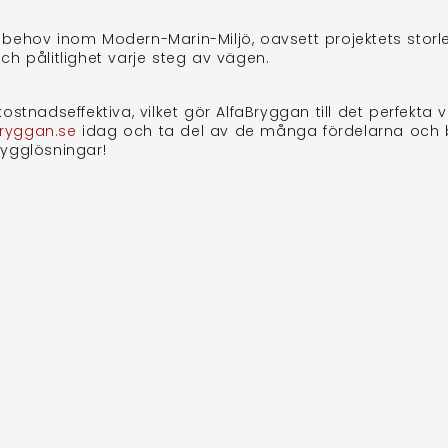
behov inom Modern-Marin-Miljö, oavsett projektets storl
h pålitlighet varje steg av vägen.
tnadseffektiva, vilket gör AlfaBryggan till det perfekta v
bryggan.se
idag och ta del av de många fördelarna och 
rygglösningar!