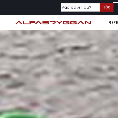
SÖK
REF