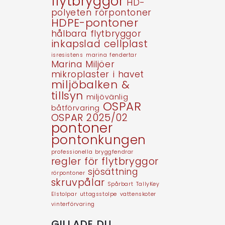
flytbryggor
HD-
polyeten rörpontoner
HDPE-pontoner
hålbara flytbryggor
inkapslad cellplast
isresistens
marina fendertar
Marina Miljöer
mikroplaster i havet
miljöbalken &
tillsyn
miljövänlig
OSPAR
båtförvaring
OSPAR 2025/02
pontoner
pontonkungen
professionella bryggfendrar
regler för flytbryggor
sjösättning
rörpontoner
skruvpålar
Spårbart
TallyKey
Elstolpar
uttagsstolpe
vattenskoter
vinterförvaring
GILLADE DU