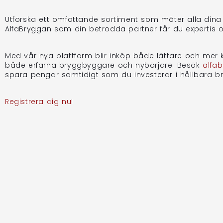
Utforska ett omfattande sortiment som möter alla dina 
AlfaBryggan som din betrodda partner får du expertis oc
Med vår nya plattform blir inköp både lättare och mer kos
både erfarna bryggbyggare och nybörjare. Besök
alfa
spara pengar samtidigt som du investerar i hållbara b
Registrera dig nu!