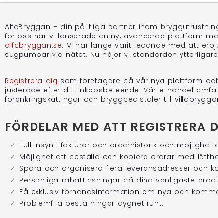
AlfaBryggan – din pålitliga partner inom bryggutrustning
för oss när vi lanserade en ny, avancerad plattform 
alfabryggan.se
. Vi har länge varit ledande med att er
sugpumpar via nätet. Nu höjer vi standarden ytterliga
Registrera dig
som företagare på vår nya plattform och få
justerade efter ditt inköpsbeteende. Vår e-handel omfatt
förankringskättingar och bryggpedistaler till villabryg
FÖRDELAR MED ATT REGISTRERA 
Full insyn i fakturor och orderhistorik och möjlighet 
Möjlighet att beställa och kopiera ordrar med lätthe
Spara och organisera flera leveransadresser och k
Personliga rabattlösningar på dina vanligaste produ
Få exklusiv förhandsinformation om nya och komm
Problemfria beställningar dygnet runt.