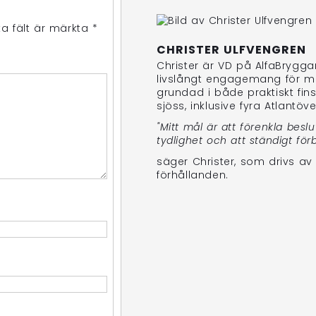
ka fält är märkta
*
CHRISTER ULFVENGREN
Christer är VD på AlfaBrygg
livslångt engagemang för mar
grundad i både praktiskt fins
sjöss, inklusive fyra Atlantöv
"Mitt mål är att förenkla bes
tydlighet och att ständigt för
säger Christer, som drivs av 
förhållanden.