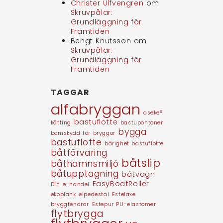
Christer Ulfvengren
om
Skruvpålar:
Grundläggning för
Framtiden
Bengt Knutsson
om
Skruvpålar:
Grundläggning för
Framtiden
TAGGAR
alfabryggan
aseke®
bastuflotte
kätting
bastupontoner
bygga
bomskydd för bryggor
bastuflotte
bärighet bastuflotte
båtförvaring
båtslip
båthamnsmiljö
båtupptagning
båtvagn
EasyBoatRoller
DIY
e-handel
ekoplank
elpedestal
Estelaxe
bryggfendrar
Estepur PU-elastomer
flytbrygga