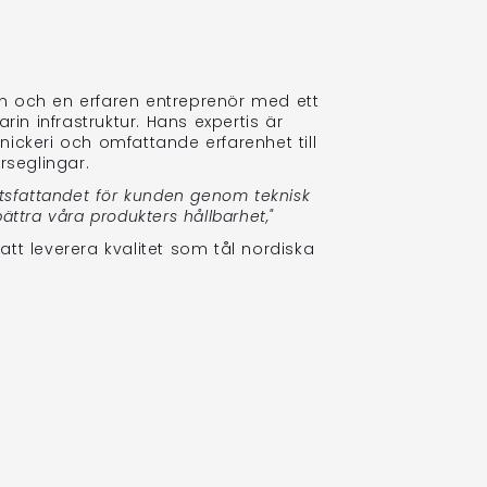
an och en erfaren entreprenör med ett
in infrastruktur. Hans expertis är
nickeri och omfattande erfarenhet till
erseglingar.
lutsfattandet för kunden genom teknisk
bättra våra produkters hållbarhet,"
att leverera kvalitet som tål nordiska