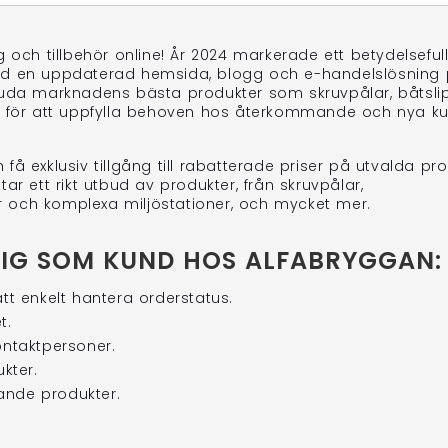
 och tillbehör online! År 2024 markerade ett betydelseful
med en uppdaterad hemsida, blogg och e-handelslösning
bjuda marknadens bästa produkter som skruvpålar, båtsli
re för att uppfylla behoven hos återkommande och nya ku
 exklusiv tillgång till rabatterade priser på utvalda pro
ar ett rikt utbud av produkter, från skruvpålar,
gor och komplexa miljöstationer, och mycket mer.
DIG SOM KUND HOS ALFABRYGGAN:
att enkelt hantera orderstatus.
t.
ontaktpersoner.
kter.
ande produkter.