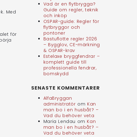
Vad är en flytbrygga?
Guide om regler, teknik
ek. Med
och inköp
OSPAR-guide: Regler för
flytbryggor och
pontoner
alet för
Bastuflotte regler 2026
börja
– Bygglov, CE-märkning
& OSPAR-krav
Estelaxe bryggfendrar –
komplett guide till
professionella fendrar,
bomskydd
SENASTE KOMMENTARER
AlfaBryggan
administratör
om
Kan
man bo i en husbåt? –
Vad du behöver veta
Maria Lendau
om
Kan
man bo i en husbåt? –
Vad du behöver veta