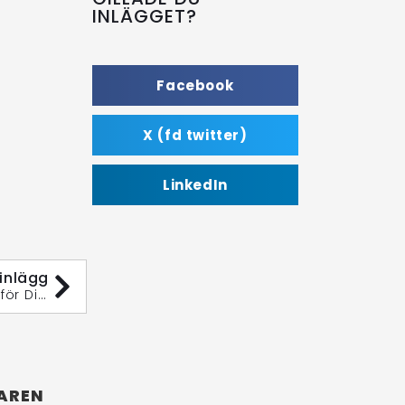
INLÄGGET?
Facebook
X (fd twitter)
LinkedIn
inlägg
Aseke Kätting, Ankare och Schackel: Pålitlig Kvalitet för Dina Marina Projekt
AREN