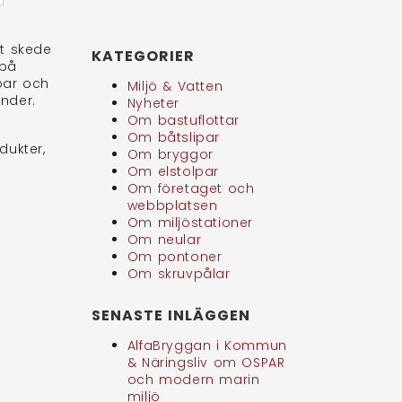
lt skede
KATEGORIER
 på
par och
Miljö & Vatten
nder.
Nyheter
Om bastuflottar
Om båtslipar
dukter,
Om bryggor
Om elstolpar
Om företaget och
webbplatsen
Om miljöstationer
Om neular
Om pontoner
Om skruvpålar
SENASTE INLÄGGEN
AlfaBryggan i Kommun
& Näringsliv om OSPAR
och modern marin
miljö