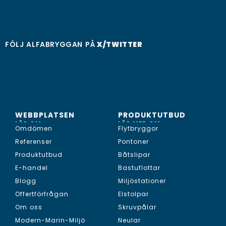
FÖLJ ALFABRYGGAN PÅ
X/TWITTER
WEBBPLATSEN
PRODUKTUTBUD
LÄS OM...
LÄS MER OM...
Omdömen
Flytbryggor
Referenser
Pontoner
Produktutbud
Båtslipar
E-handel
Bastuflottar
Blogg
Miljöstationer
Offertförfrågan
Elstolpar
Om oss
Skruvpålar
Modern-Marin-Miljö
Neular