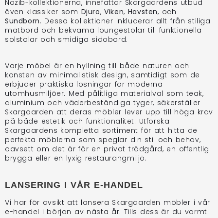
Nozib-kollektionerna, innefattar Skargaardens utbud
även klassiker som
Djuro
,
Viken
,
Havsten
, och
Sundborn
. Dessa kollektioner inkluderar allt från stiliga
matbord och bekväma loungestolar till funktionella
solstolar och smidiga sidobord.
Varje möbel är en hyllning till både naturen och
konsten av minimalistisk design, samtidigt som de
erbjuder praktiska lösningar för moderna
utomhusmiljöer. Med pålitliga materialval som teak,
aluminium och väderbeständiga tyger, säkerställer
Skargaarden att deras möbler lever upp till höga krav
på både estetik och funktionalitet. Utforska
Skargaardens kompletta sortiment för att hitta de
perfekta möblerna som speglar din stil och behov,
oavsett om det är för en privat trädgård, en offentlig
brygga eller en lyxig restaurangmiljö.
LANSERING I VÅR E-HANDEL
Vi har för avsikt att lansera Skargaarden möbler i vår
e-handel i början av nästa år. Tills dess är du varmt