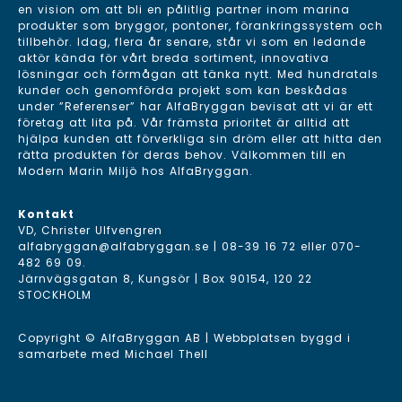
en vision om att bli en pålitlig partner inom marina
produkter som bryggor, pontoner, förankringssystem och
tillbehör. Idag, flera år senare, står vi som en ledande
aktör kända för vårt breda sortiment, innovativa
lösningar och förmågan att tänka nytt. Med hundratals
kunder och genomförda projekt som kan beskådas
under ”Referenser” har AlfaBryggan bevisat att vi är ett
företag att lita på. Vår främsta prioritet är alltid att
hjälpa kunden att förverkliga sin dröm eller att hitta den
rätta produkten för deras behov. Välkommen till en
Modern Marin Miljö hos AlfaBryggan.
Kontakt
VD, Christer Ulfvengren
alfabryggan@alfabryggan.se
|
08-39 16 72
eller
070-
482 69 09
.
Järnvägsgatan 8, Kungsör | Box 90154, 120 22
STOCKHOLM
Copyright © AlfaBryggan AB | Webbplatsen byggd i
samarbete med
Michael Thell