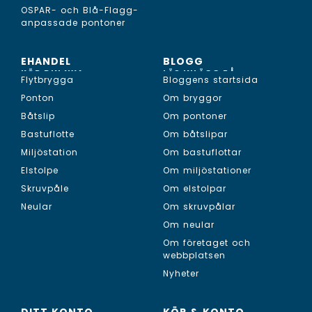
OSPAR- och Blå-Flagg-
anpassade pontoner
EHANDEL
BLOGG
KÖP DIN NYA...
LÄS INLÄGG PÅ...
Flytbrygga
Bloggens startsida
Ponton
Om bryggor
Båtslip
Om pontoner
Bastuflotte
Om båtslipar
Miljöstation
Om bastuflottar
Elstolpe
Om miljöstationer
Skruvpåle
Om elstolpar
Neular
Om skruvpålar
Om neular
Om företaget och
webbplatsen
Nyheter
DITT KONTO
KÖP & KONTO