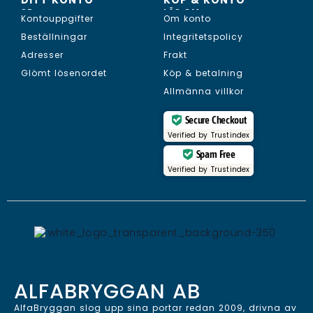
SE...
LÄS OM...
Kontouppgifter
Om konto
Beställningar
Integritetspolicy
Adresser
Frakt
Glömt lösenordet
Köp & betalning
Allmänna villkor
Secure Checkout
Verified by
Trustindex
Spam Free
Verified by
Trustindex
ALFABRYGGAN AB
AlfaBryggan slog upp sina portar redan 2009, drivna av