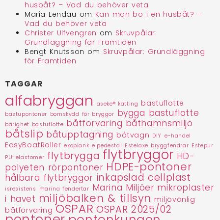
husbåt? – Vad du behöver veta
Maria Lendau
om
Kan man bo i en husbåt? –
Vad du behöver veta
Christer Ulfvengren
om
Skruvpålar:
Grundläggning för Framtiden
Bengt Knutsson
om
Skruvpålar: Grundläggning
för Framtiden
TAGGAR
alfabryggan
bastuflotte
aseke® kätting
bygga bastuflotte
bastupontoner
bomskydd för bryggor
båtförvaring
båthamnsmiljö
bärighet bastuflotte
båtslip
båtupptagning
båtvagn
DIY
e-handel
EasyBoatRoller
ekoplank
elpedestal
Estelaxe bryggfendrar
Estepur
flytbryggor
flytbrygga
HD-
PU-elastomer
HDPE-pontoner
polyeten rörpontoner
inkapslad cellplast
hålbara flytbryggor
Marina Miljöer
mikroplaster
isresistens
marina fendertar
miljöbalken & tillsyn
i havet
miljövänlig
OSPAR
OSPAR 2025/02
båtförvaring
pontoner
pontonkungen