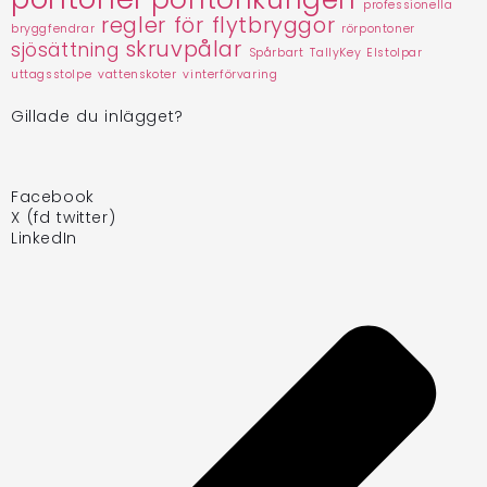
professionella
regler för flytbryggor
bryggfendrar
rörpontoner
skruvpålar
sjösättning
Spårbart
TallyKey Elstolpar
uttagsstolpe
vattenskoter
vinterförvaring
Gillade du inlägget?
Facebook
X (fd twitter)
LinkedIn