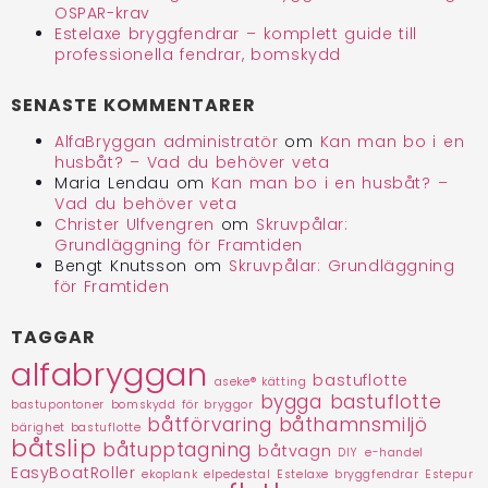
OSPAR-krav
Estelaxe bryggfendrar – komplett guide till
professionella fendrar, bomskydd
SENASTE KOMMENTARER
AlfaBryggan administratör
om
Kan man bo i en
husbåt? – Vad du behöver veta
Maria Lendau
om
Kan man bo i en husbåt? –
Vad du behöver veta
Christer Ulfvengren
om
Skruvpålar:
Grundläggning för Framtiden
Bengt Knutsson
om
Skruvpålar: Grundläggning
för Framtiden
TAGGAR
alfabryggan
bastuflotte
aseke® kätting
bygga bastuflotte
bastupontoner
bomskydd för bryggor
båtförvaring
båthamnsmiljö
bärighet bastuflotte
båtslip
båtupptagning
båtvagn
DIY
e-handel
EasyBoatRoller
ekoplank
elpedestal
Estelaxe bryggfendrar
Estepur