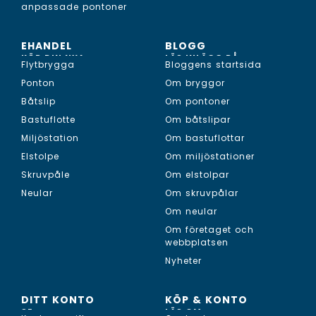
anpassade pontoner
EHANDEL
BLOGG
KÖP DIN NYA...
LÄS INLÄGG PÅ...
Flytbrygga
Bloggens startsida
Ponton
Om bryggor
Båtslip
Om pontoner
Bastuflotte
Om båtslipar
Miljöstation
Om bastuflottar
Elstolpe
Om miljöstationer
Skruvpåle
Om elstolpar
Neular
Om skruvpålar
Om neular
Om företaget och
webbplatsen
Nyheter
DITT KONTO
KÖP & KONTO
SE...
LÄS OM...