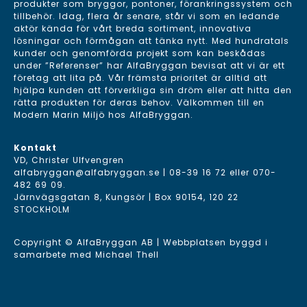
produkter som bryggor, pontoner, förankringssystem och
tillbehör. Idag, flera år senare, står vi som en ledande
aktör kända för vårt breda sortiment, innovativa
lösningar och förmågan att tänka nytt. Med hundratals
kunder och genomförda projekt som kan beskådas
under ”Referenser” har AlfaBryggan bevisat att vi är ett
företag att lita på. Vår främsta prioritet är alltid att
hjälpa kunden att förverkliga sin dröm eller att hitta den
rätta produkten för deras behov. Välkommen till en
Modern Marin Miljö hos AlfaBryggan.
Kontakt
VD, Christer Ulfvengren
alfabryggan@alfabryggan.se
|
08-39 16 72
eller
070-
482 69 09
.
Järnvägsgatan 8, Kungsör | Box 90154, 120 22
STOCKHOLM
Copyright © AlfaBryggan AB | Webbplatsen byggd i
samarbete med
Michael Thell