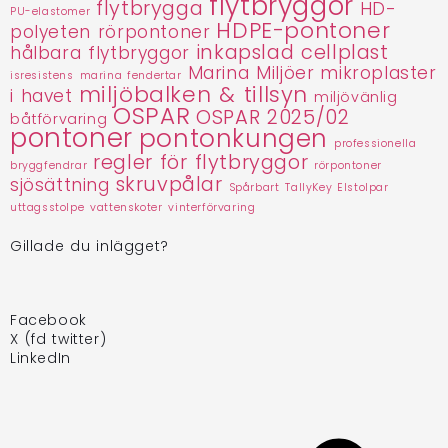
flytbryggor
flytbrygga
HD-
PU-elastomer
HDPE-pontoner
polyeten rörpontoner
inkapslad cellplast
hålbara flytbryggor
Marina Miljöer
mikroplaster
isresistens
marina fendertar
miljöbalken & tillsyn
i havet
miljövänlig
OSPAR
OSPAR 2025/02
båtförvaring
pontoner
pontonkungen
professionella
regler för flytbryggor
bryggfendrar
rörpontoner
skruvpålar
sjösättning
Spårbart
TallyKey Elstolpar
uttagsstolpe
vattenskoter
vinterförvaring
Gillade du inlägget?
Facebook
X (fd twitter)
LinkedIn