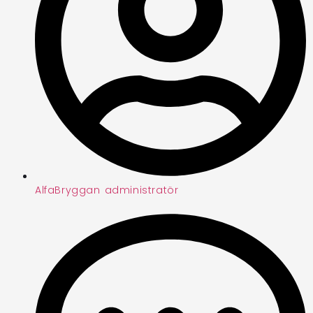
AlfaBryggan administratör