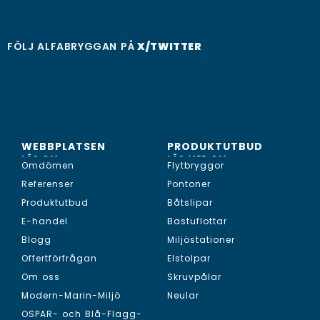
FÖLJ ALFABRYGGAN PÅ
X/TWITTER
WEBBPLATSEN
PRODUKTUTBUD
LÄS OM...
LÄS MER OM...
Omdömen
Flytbryggor
Referenser
Pontoner
Produktutbud
Båtslipar
E-handel
Bastuflottar
Blogg
Miljöstationer
Offertförfrågan
Elstolpar
Om oss
Skruvpålar
Modern-Marin-Miljö
Neular
OSPAR- och Blå-Flagg-