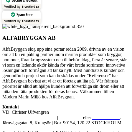
Secure Checkout
Verified by
Trustindex
Spam Free
Verified by
Trustindex
ALFABRYGGAN AB
AlfaBryggan slog upp sina portar redan 2009, drivna av en vision
om att bli en pålitlig partner inom marina produkter som bryggor,
pontoner, förankringssystem och tillbehör. Idag, flera år senare, står
vi som en ledande aktör kända för vårt breda sortiment, innovativa
lösningar och förmågan att tänka nytt. Med hundratals kunder och
genomförda projekt som kan beskådas under ”Referenser” har
AlfaBryggan bevisat att vi är ett företag att lita på. Vår främsta
prioritet är alltid att hjälpa kunden att förverkliga sin dröm eller att
hitta den rätta produkten för deras behov. Välkommen till en
Modern Marin Miljö hos AlfaBryggan.
Kontakt
VD, Christer Ulfvengren
alfabryggan@alfabryggan.se
|
08-39 16 72
eller
070-482 69 09
.
Järnvägsgatan 8, Kungsör | Box 90154, 120 22 STOCKHOLM