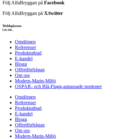
Följ AlfaBryggan på
Facebook
Följ AlfaBryggan på
X/twitter
Webbplatsen
Läs om...
Omdömen
Referenser
Produktutbud
E-handel
Blogg
Offertförfrågan
Om oss
Modern-Marin-Miljö
OSPAR- och Blå-Flagg-anpassade pontoner
Omdömen
Referenser
Produktutbud
E-handel
Blogg
Offertförfrågan
Om oss
Modern-Marin-Miljö