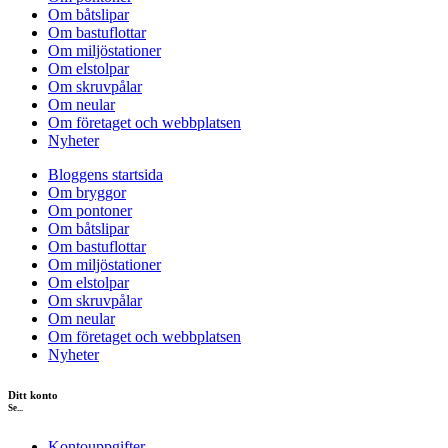
Om båtslipar
Om bastuflottar
Om miljöstationer
Om elstolpar
Om skruvpålar
Om neular
Om företaget och webbplatsen
Nyheter
Bloggens startsida
Om bryggor
Om pontoner
Om båtslipar
Om bastuflottar
Om miljöstationer
Om elstolpar
Om skruvpålar
Om neular
Om företaget och webbplatsen
Nyheter
Ditt konto
Se...
Kontouppgifter