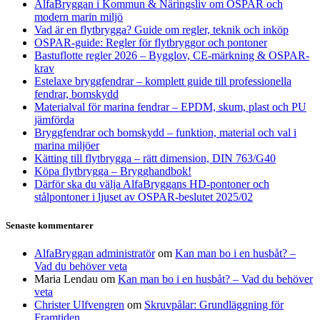
AlfaBryggan i Kommun & Näringsliv om OSPAR och
modern marin miljö
Vad är en flytbrygga? Guide om regler, teknik och inköp
OSPAR-guide: Regler för flytbryggor och pontoner
Bastuflotte regler 2026 – Bygglov, CE-märkning & OSPAR-
krav
Estelaxe bryggfendrar – komplett guide till professionella
fendrar, bomskydd
Materialval för marina fendrar – EPDM, skum, plast och PU
jämförda
Bryggfendrar och bomskydd – funktion, material och val i
marina miljöer
Kätting till flytbrygga – rätt dimension, DIN 763/G40
Köpa flytbrygga – Brygghandbok!
Därför ska du välja AlfaBryggans HD-pontoner och
stålpontoner i ljuset av OSPAR-beslutet 2025/02
Senaste kommentarer
AlfaBryggan administratör
om
Kan man bo i en husbåt? –
Vad du behöver veta
Maria Lendau
om
Kan man bo i en husbåt? – Vad du behöver
veta
Christer Ulfvengren
om
Skruvpålar: Grundläggning för
Framtiden