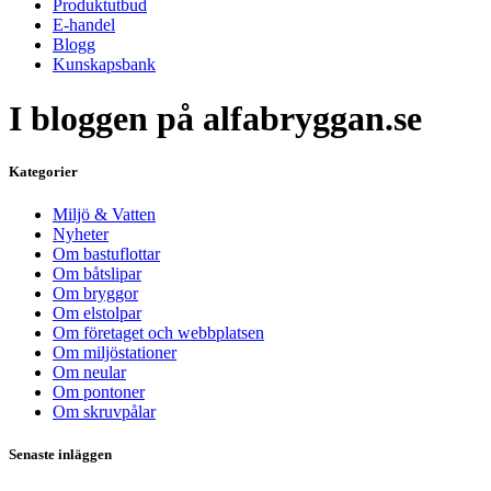
Produktutbud
E-handel
Blogg
Kunskapsbank
I bloggen på alfabryggan.se
Kategorier
Miljö & Vatten
Nyheter
Om bastuflottar
Om båtslipar
Om bryggor
Om elstolpar
Om företaget och webbplatsen
Om miljöstationer
Om neular
Om pontoner
Om skruvpålar
Senaste inläggen