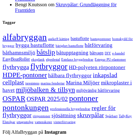
Bengt Knutsson
om
Skruvpålar: Grundläggning för
Framtiden
Taggar
alfabryggan
bastuflotte
aseke® kätting
bastupontoner
bomskydd för
bygga bastuflotte
båtförvaring
bryggor
bärighet bastuflotte
båtslip
båthamnsmiljö
båtupptagning
båtvagn
DIY
e-handel
EasyBoatRoller
ekoplank
elpedestal
Estelaxe bryggfendrar
Estepur PU-elastomer
flytbryggor
flytbrygga
HD-polyeten rörpontoner
HDPE-pontoner
inkapslad
hålbara flytbryggor
cellplast
Marina Miljöer
mikroplaster i
isresistens
marina fendertar
miljöbalken & tillsyn
havet
miljövänlig båtförvaring
pontoner
OSPAR
OSPAR 2025/02
pontonkungen
regler för
professionella bryggfendrar
flytbryggor
skruvpålar
sjösättning
rörpontoner
Spårbart
TallyKey
Elstolpar
uttagsstolpe
vattenskoter
vinterförvaring
Följ AlfaBryggan på
Instagram