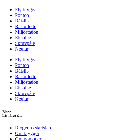
Flytbrygga
Ponton
Båtslip
Bastuflotte
Miljöstation
Elstolpe
Skruvpåle
Neular
Flytbrygga
Ponton
Båtslip
Bastuflotte
Miljöstation
Elstolpe
Skruvpåle
Neular
Blogg
Läs inlägg på...
Bloggens startsida
Om bryggor
Om pontoner