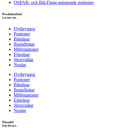
OSPAR- och Blå-Flagg-anpassade pontoner
Produktutbud
Läs mer om...
Flytbryggor
Pontoner
Båtslipar
Bastuflottar
Miljöstationer
Elstolpar
Skruvpålar
Neular
Flytbryggor
Pontoner
Båtslipar
Bastuflottar
Miljöstationer
Elstolpar
Skruvpålar
Neular
Ehandel
Köp din nya...