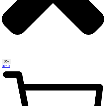
Sök
0
kr
0