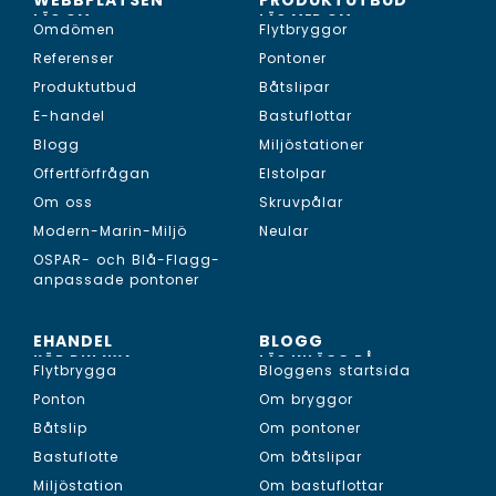
WEBBPLATSEN
PRODUKTUTBUD
LÄS OM...
LÄS MER OM...
Omdömen
Flytbryggor
Referenser
Pontoner
Produktutbud
Båtslipar
E-handel
Bastuflottar
Blogg
Miljöstationer
Offertförfrågan
Elstolpar
Om oss
Skruvpålar
Modern-Marin-Miljö
Neular
OSPAR- och Blå-Flagg-
anpassade pontoner
EHANDEL
BLOGG
KÖP DIN NYA...
LÄS INLÄGG PÅ...
Flytbrygga
Bloggens startsida
Ponton
Om bryggor
Båtslip
Om pontoner
Bastuflotte
Om båtslipar
Miljöstation
Om bastuflottar