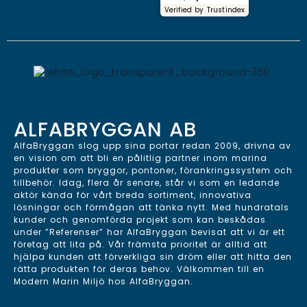
Verified by
Trustindex
ALFABRYGGAN AB
AlfaBryggan slog upp sina portar redan 2009, drivna av
en vision om att bli en pålitlig partner inom marina
produkter som bryggor, pontoner, förankringssystem och
tillbehör. Idag, flera år senare, står vi som en ledande
aktör kända för vårt breda sortiment, innovativa
lösningar och förmågan att tänka nytt. Med hundratals
kunder och genomförda projekt som kan beskådas
under ”Referenser” har AlfaBryggan bevisat att vi är ett
företag att lita på. Vår främsta prioritet är alltid att
hjälpa kunden att förverkliga sin dröm eller att hitta den
rätta produkten för deras behov. Välkommen till en
Modern Marin Miljö hos AlfaBryggan.