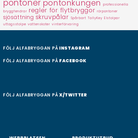
pontoner
pontonkungen
professionella
regler för flytbryggor
bryggfendrar
rörpontoner
skruvpålar
sjösättning
Spårbart
TallyKey Elstolpar
uttagsstolpe
vattenskoter
vinterförvaring
FÖLJ ALFABRYGGAN PÅ
INSTAGRAM
FÖLJ ALFABRYGGAN PÅ
FACEBOOK
FÖLJ ALFABRYGGAN PÅ
X/TWITTER