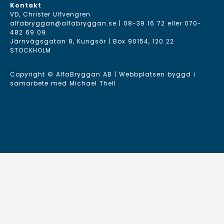
Kontakt
VD, Christer Ulfvengren
alfabryggan@alfabryggan.se
|
08-39 16 72
eller
070-
482 69 09
.
Järnvägsgatan 8, Kungsör | Box 90154, 120 22
STOCKHOLM
Copyright © AlfaBryggan AB | Webbplatsen byggd i
samarbete med
Michael Thell