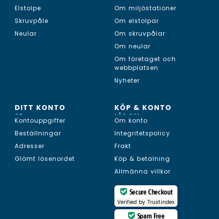
Elstolpe
Om miljöstationer
Skruvpåle
Om elstolpar
Neular
Om skruvpålar
Om neular
Om företaget och
webbplatsen
Nyheter
DITT KONTO
KÖP & KONTO
SE...
LÄS OM...
Kontouppgifter
Om konto
Beställningar
Integritetspolicy
Adresser
Frakt
Glömt lösenordet
Köp & betalning
Allmänna villkor
Secure Checkout
Verified by
Trustindex
Spam Free