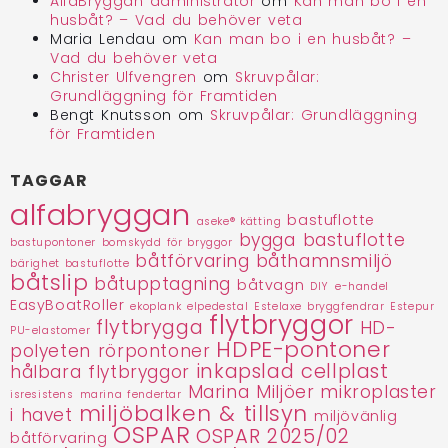
AlfaBryggan administratör
om
Kan man bo i en
husbåt? – Vad du behöver veta
Maria Lendau
om
Kan man bo i en husbåt? –
Vad du behöver veta
Christer Ulfvengren
om
Skruvpålar:
Grundläggning för Framtiden
Bengt Knutsson
om
Skruvpålar: Grundläggning
för Framtiden
TAGGAR
alfabryggan
bastuflotte
aseke® kätting
bygga bastuflotte
bastupontoner
bomskydd för bryggor
båtförvaring
båthamnsmiljö
bärighet bastuflotte
båtslip
båtupptagning
båtvagn
DIY
e-handel
EasyBoatRoller
ekoplank
elpedestal
Estelaxe bryggfendrar
Estepur
flytbryggor
flytbrygga
HD-
PU-elastomer
HDPE-pontoner
polyeten rörpontoner
inkapslad cellplast
hålbara flytbryggor
Marina Miljöer
mikroplaster
isresistens
marina fendertar
miljöbalken & tillsyn
i havet
miljövänlig
OSPAR
OSPAR 2025/02
båtförvaring