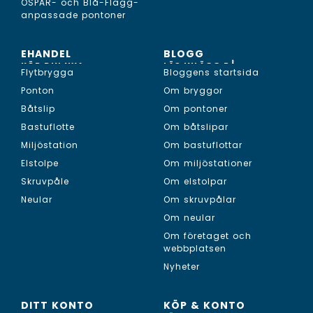
OSPAR- och Blå-Flagg-
anpassade pontoner
EHANDEL
BLOGG
KÖP DIN NYA...
LÄS INLÄGG PÅ...
Flytbrygga
Bloggens startsida
Ponton
Om bryggor
Båtslip
Om pontoner
Bastuflotte
Om båtslipar
Miljöstation
Om bastuflottar
Elstolpe
Om miljöstationer
Skruvpåle
Om elstolpar
Neular
Om skruvpålar
Om neular
Om företaget och
webbplatsen
Nyheter
DITT KONTO
KÖP & KONTO