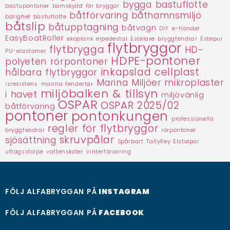
bygga bastuflotte
bastupontoner
bomskydd för bryggor
båtförvaring
båthamnsmiljö
bärighet bastuflotte
båtslip
båtupptagning
båtvagn
DIY
e-handel
EasyBoatRoller
ekoplank
elpedestal
Estelaxe bryggfendrar
Estepur
flytbryggor
flytbrygga
HD-
PU-elastomer
HDPE-pontoner
polyeten rörpontoner
inkapslad cellplast
hålbara flytbryggor
Marina Miljöer
mikroplaster
isresistens
marina fendertar
miljöbalken & tillsyn
i havet
miljövänlig
OSPAR
OSPAR 2025/02
båtförvaring
pontoner
pontonkungen
professionella
regler för flytbryggor
bryggfendrar
rörpontoner
skruvpålar
sjösättning
Spårbart
TallyKey Elstolpar
uttagsstolpe
vattenskoter
vinterförvaring
FÖLJ ALFABRYGGAN PÅ
INSTAGRAM
FÖLJ ALFABRYGGAN PÅ
FACEBOOK