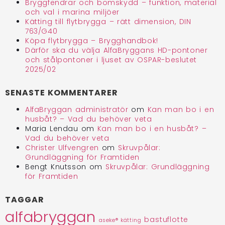
Bryggfendrar och bomskydd – funktion, material
och val i marina miljöer
Kätting till flytbrygga – rätt dimension, DIN
763/G40
Köpa flytbrygga – Brygghandbok!
Därför ska du välja AlfaBryggans HD-pontoner
och stålpontoner i ljuset av OSPAR-beslutet
2025/02
SENASTE KOMMENTARER
AlfaBryggan administratör
om
Kan man bo i en
husbåt? – Vad du behöver veta
Maria Lendau
om
Kan man bo i en husbåt? –
Vad du behöver veta
Christer Ulfvengren
om
Skruvpålar:
Grundläggning för Framtiden
Bengt Knutsson
om
Skruvpålar: Grundläggning
för Framtiden
TAGGAR
alfabryggan
bastuflotte
aseke® kätting