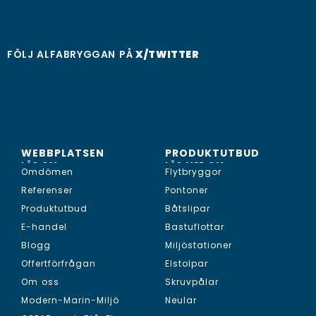
FÖLJ ALFABRYGGAN PÅ
X/TWITTER
WEBBPLATSEN
PRODUKTUTBUD
LÄS OM...
LÄS MER OM...
Omdömen
Flytbryggor
Referenser
Pontoner
Produktutbud
Båtslipar
E-handel
Bastuflottar
Blogg
Miljöstationer
Offertförfrågan
Elstolpar
Om oss
Skruvpålar
Modern-Marin-Miljö
Neular