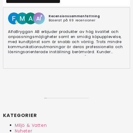
Recensionssammanfattning
Baserat på 69 recensioner
AlfaBryggan AB erbjuder produkter av hög kvalitet och
anpassningsmöjligheter samt en smidig köpupplevelse,
med kundtjänst som är snabb och vänlig. Trots mindre
kommunikationsutmaningar är deras professionella och
lösningsorienterade inställning berömvärd. Kunder
berömmer konsekvent produkternas hållbarhet och
effektivitet.
KATEGORIER
Miljö & Vatten
Nyheter