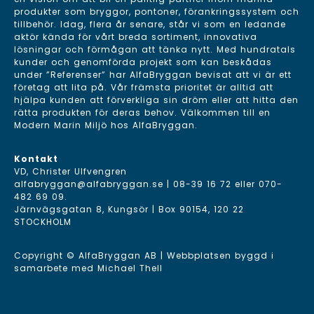
produkter som bryggor, pontoner, förankringssystem och
tillbehör. Idag, flera år senare, står vi som en ledande
aktör kända för vårt breda sortiment, innovativa
lösningar och förmågan att tänka nytt. Med hundratals
kunder och genomförda projekt som kan beskådas
under ”Referenser” har AlfaBryggan bevisat att vi är ett
företag att lita på. Vår främsta prioritet är alltid att
hjälpa kunden att förverkliga sin dröm eller att hitta den
rätta produkten för deras behov. Välkommen till en
Modern Marin Miljö hos AlfaBryggan.
Kontakt
VD, Christer Ulfvengren
alfabryggan@alfabryggan.se
|
08-39 16 72
eller
070-
482 69 09
.
Järnvägsgatan 8, Kungsör | Box 90154, 120 22
STOCKHOLM
Copyright © AlfaBryggan AB | Webbplatsen byggd i
samarbete med
Michael Thell