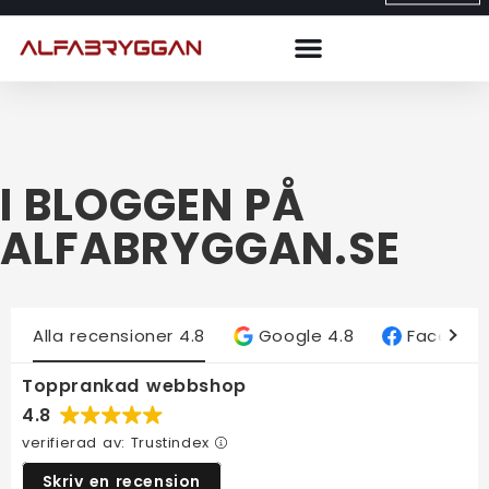
I BLOGGEN PÅ
ALFABRYGGAN.SE
Alla recensioner
4.8
Google
4.8
Faceboo
Topprankad webbshop
4.8
verifierad av: Trustindex
Skriv en recension