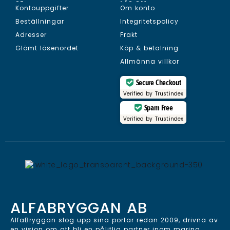
SE...
LÄS OM...
Kontouppgifter
Om konto
Beställningar
Integritetspolicy
Adresser
Frakt
Glömt lösenordet
Köp & betalning
Allmänna villkor
Secure Checkout
Verified by
Trustindex
Spam Free
Verified by
Trustindex
ALFABRYGGAN AB
AlfaBryggan slog upp sina portar redan 2009, drivna av
en vision om att bli en pålitlig partner inom marina