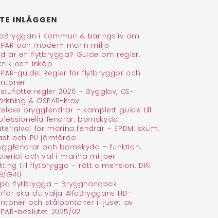
unikation angående
framförallt enormt snabb och
n.😎
stabil grundsättning med
TE INLÄGGEN
Läs mer
Helixsystemet. Aldrig mer några
gjutna plintar!
från ägaren
faBryggan i Kommun & Näringsliv om
s,
PAR och modern marin miljö
Svar från ägaren
d är en flytbrygga? Guide om regler,
Stort tack för ditt fantastiska
 för ditt femstjärniga
knik och inköp
⭐⭐⭐⭐⭐ omdöme och den fina
ch de positiva orden!
PAR-guide: Regler för flytbryggor och
bilden, Filip! Vad roligt att höra
da att höra att du är
ntoner
att Helix skruvpålarna gjorde
våra skruvpålar,
grundsättningen till ditt
stuflotte regler 2026 – Bygglov, CE-
och monteringsverktyg
altanprojekt både snabb och
bryggbygge. Våra
rkning & OSPAR-krav
stabil och att vår elektriska
 är designade för att
telaxe bryggfendrar – komplett guide till
rotator fungerade bra – precis
projekt både stabilt
ofessionella fendrar, bomskydd
som vi vill ha det! Vi uppskattar
rt, vilket vi också
terialval för marina fendrar – EPDM, skum,
verkligen att du är nöjd med
m i vårt senaste
ast och PU jämförda
både leveransen och returen.
ägg om skruvpålar
yggfendrar och bomskydd – funktion,
Bilden på ditt projekt är grym,
lfabryggan.se/blogg/o
terial och val i marina miljöer
tack för att du delade den! Ser
alar.
fram emot att hjälpa dig med
tting till flytbrygga – rätt dimension, DIN
nästa projekt!
3/G40
fler frågor eller
Sommarhälsningar från teamet
pa flytbrygga – Brygghandbok!
terligare råd kring ditt
AlfaBryggan! 😊
rför ska du välja AlfaBryggans HD-
ekt, tveka inte att höra
i ser fram emot att
ntoner och stålpontoner i ljuset av
 vara din partner inom
PAR-beslutet 2025/02
ygglösningar.