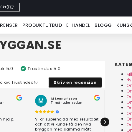
0
0
kr
ERENSER
PRODUKTUTBUD
E-HANDEL
BLOGG
KUNS
RYGGAN.SE
KATEG
ok
5.0
Trustindex
5.0
Mi
Ny
ad av: Trustindex
Skriv en recension
Om
Om
Om
M Lennartsson
A
Om
dan
11 månader sedan
1
Om
Om
Om
n hjälp.
Vi är supernöjda med resultatet,
Bra grejo
och att vi kunde få den nya
renoveri
Om
bryggan med samma mått
skruvpåla
Om