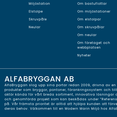
Miljöstation
Om bastuflottar
Elstolpe
Om miljöstationer
Skruvpåle
Om elstolpar
Neular
Om skruvpålar
Om neular
Om företaget och
webbplatsen
Nyheter
ALFABRYGGAN AB
AlfaBryggan slog upp sina portar redan 2009, drivna av en v
produkter som bryggor, pontoner, förankringssystem och till
aktör kända för vårt breda sortiment, innovativa lösningar
och genomförda projekt som kan beskådas under ”Referenser”
på. Vår främsta prioritet är alltid att hjälpa kunden att förv
deras behov. Välkommen till en Modern Marin Miljö hos Alf