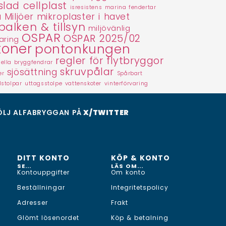
slad cellplast
isresistens
marina fendertar
 Miljöer
mikroplaster i havet
balken & tillsyn
miljövänlig
OSPAR
OSPAR 2025/02
aring
toner
pontonkungen
regler för flytbryggor
nella bryggfendrar
skruvpålar
sjösättning
er
Spårbart
lstolpar
uttagsstolpe
vattenskoter
vinterförvaring
ÖLJ ALFABRYGGAN PÅ
X/TWITTER
DITT KONTO
KÖP & KONTO
SE...
LÄS OM...
Kontouppgifter
Om konto
Beställningar
Integritetspolicy
Adresser
Frakt
Glömt lösenordet
Köp & betalning