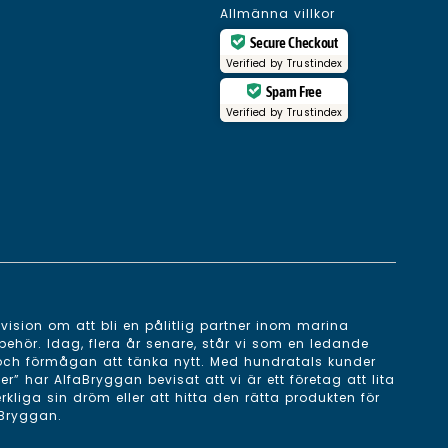
Allmänna villkor
Secure Checkout
Verified by
Trustindex
Spam Free
Verified by
Trustindex
ision om att bli en pålitlig partner inom marina
behör. Idag, flera år senare, står vi som en ledande
 och förmågan att tänka nytt. Med hundratals kunder
 har AlfaBryggan bevisat att vi är ett företag att lita
erkliga sin dröm eller att hitta den rätta produkten för
aBryggan.