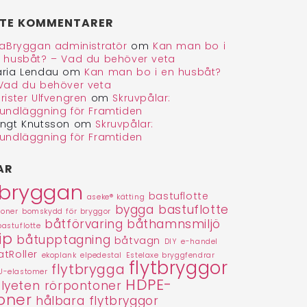
TE KOMMENTARER
iga hälsningar,
å AlfaBryggan
faBryggan administratör
om
Kan man bo i
 husbåt? – Vad du behöver veta
ria Lendau
om
Kan man bo i en husbåt?
Vad du behöver veta
rister Ulfvengren
om
Skruvpålar:
undläggning för Framtiden
ngt Knutsson
om
Skruvpålar:
undläggning för Framtiden
AR
abryggan
bastuflotte
aseke® kätting
bygga bastuflotte
toner
bomskydd för bryggor
båtförvaring
båthamnsmiljö
bastuflotte
ip
båtupptagning
båtvagn
DIY
e-handel
tRoller
ekoplank
elpedestal
Estelaxe bryggfendrar
flytbryggor
flytbrygga
U-elastomer
HDPE-
lyeten rörpontoner
oner
hålbara flytbryggor