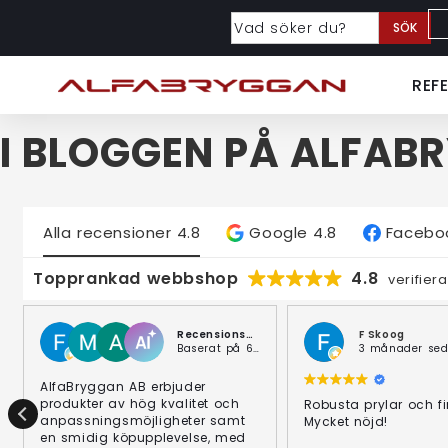
SÖK
REF
I BLOGGEN PÅ ALFAB
Alla recensioner
4.8
Google
4.8
Facebo
Topprankad webbshop
4.8
verifier
Recensionssammanfattning
F Skoog
Baserat på 69 recensioner
3 månader se
AlfaBryggan AB erbjuder
produkter av hög kvalitet och
Robusta prylar och fi
anpassningsmöjligheter samt
Mycket nöjd!
en smidig köpupplevelse, med