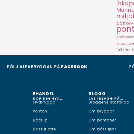
inkap
Marina
miljö
båtförv
pon
professio
rörponton
TallyKey E
FÖLJ ALFABRYGGAN PÅ
FACEBOOK
F
EHANDEL
BLOGG
KÖP DIN NYA...
LÄS INLÄGG PÅ...
Flytbrygga
Bloggens startsida
Ponton
Om bryggor
Båtslip
Om pontoner
Bastuflotte
Om båtslipar