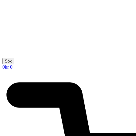
Sök
0
kr
0