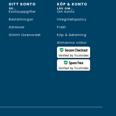
DITT KONTO
KÖP & KONTO
SE...
LÄS OM...
Kontouppgifter
Om konto
Beställningar
Integritetspolicy
Adresser
Frakt
Glömt lösenordet
Köp & betalning
Allmänna villkor
Secure Checkout
Verified by
Trustindex
Spam Free
Verified by
Trustindex