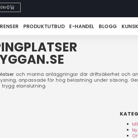
0
0
kr
ERENSER
PRODUKTUTBUD
E-HANDEL
BLOGG
KUNS
PINGPLATSER
RYGGAN.SE
latser
och marina anläggningar där driftsäkerhet och anvä
elysning, anpassade för hög belastning under säsong. Ge
trygg elanslutning.
KATEG
Mi
Ny
Om