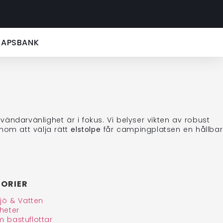
KAPSBANK
ndarvänlighet är i fokus. Vi belyser vikten av robust
nom att välja rätt
elstolpe
får campingplatsen en hållbar
ORIER
ljö & Vatten
heter
 bastuflottar