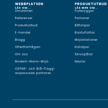
WEBBPLATSEN
PRODUKTUTBUD
LÄS OM...
LÄS MER OM...
Omdömen
Flytbryggor
Referenser
Pontoner
Produktutbud
Båtslipar
E-handel
Bastuflottar
Blogg
Miljöstationer
Offertförfrågan
Elstolpar
Om oss
Skruvpålar
Modern-Marin-Miljö
Neular
OSPAR- och Blå-Flagg-
anpassade pontoner