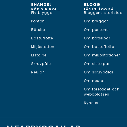
EHANDEL
BLOGG
KÖP DIN NYA...
LÄS INLÄGG PÅ...
Flytbrygga
Bloggens startsida
Ponton
Om bryggor
Båtslip
Om pontoner
Bastuflotte
Om båtslipar
Miljöstation
Om bastuflottar
Elstolpe
Om miljöstationer
Skruvpåle
Om elstolpar
Neular
Om skruvpålar
Om neular
Om företaget och
webbplatsen
Nyheter