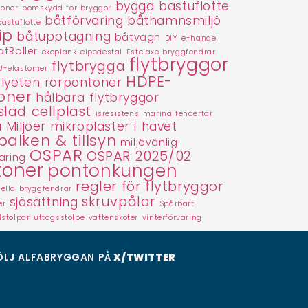
bygga bastuflotte
toner
bomskydd för bryggor
båtförvaring
båthamnsmiljö
bastuflotte
ip
båtupptagning
båtvagn
DIY
e-handel
tRoller
ekoplank
elpedestal
Estelaxe bryggfendrar
flytbryggor
flytbrygga
U-elastomer
HDPE-
lyeten rörpontoner
oner
hålbara flytbryggor
slad cellplast
isresistens
marina fendertar
 Miljöer
mikroplaster i havet
balken & tillsyn
miljövänlig
OSPAR
OSPAR 2025/02
aring
toner
pontonkungen
regler för flytbryggor
nella bryggfendrar
skruvpålar
sjösättning
er
Spårbart
lstolpar
uttagsstolpe
vattenskoter
vinterförvaring
ÖLJ ALFABRYGGAN PÅ
X/TWITTER