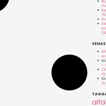
Br
ma
Kä
76
Kö
Dä
po
OS
SENAS
Al
en
Ma
– 
Ch
Gr
Be
Gr
TAGG
alf