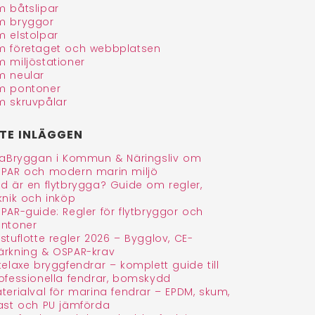
 båtslipar
 bryggor
 elstolpar
 företaget och webbplatsen
 miljöstationer
 neular
 pontoner
 skruvpålar
TE INLÄGGEN
faBryggan i Kommun & Näringsliv om
PAR och modern marin miljö
d är en flytbrygga? Guide om regler,
knik och inköp
PAR-guide: Regler för flytbryggor och
ntoner
stuflotte regler 2026 – Bygglov, CE-
rkning & OSPAR-krav
telaxe bryggfendrar – komplett guide till
ofessionella fendrar, bomskydd
terialval för marina fendrar – EPDM, skum,
ast och PU jämförda