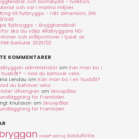
yggfendrar och bomskydd – funktion,
terial och val i marina miljöer
tting till flytbrygga – rätt dimension, DIN
3/G40
pa flytbrygga – Brygghandbok!
rför ska du välja AlfaBryggans HD-
ntoner och stålpontoner i ljuset av
PAR-beslutet 2025/02
TE KOMMENTARER
faBryggan administratör
om
Kan man bo i
 husbåt? – Vad du behöver veta
ria Lendau
om
Kan man bo i en husbåt?
Vad du behöver veta
rister Ulfvengren
om
Skruvpålar:
undläggning för Framtiden
ngt Knutsson
om
Skruvpålar:
undläggning för Framtiden
AR
abryggan
bastuflotte
aseke® kätting