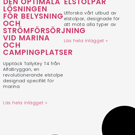
DEN OPTIMALA
ELSTOLPAR
LÖSNINGEN
Utforska vårt utbud av
FÖR BELYSNING
elstolpar, designade för
OCH
att möta alla typer av
STRÖMFÖRSÖRJNING
VID MARINA
Läs hela inlägget »
OCH
CAMPINGPLATSER
Upptäck TallyKey T4 från
AlfaBryggan, en
revolutionerande elstolpe
designad specifikt för
marina
Läs hela inlägget »