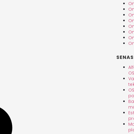
Om
Om
Om
Om
Om
Om
Om
Om
SENAS
Al
OS
Va
te
OS
po
Ba
mä
Es
pr
Ma
pl