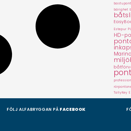
bastupon
bärighet 
båtsl
EasyBoa
Estepur P
HD-po
pont
inkap
Marina
miljö
båtförv
pon
professio
rörponton
TallyKey E
FÖLJ ALFABRYGGAN PÅ
FACEBOOK
F