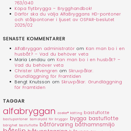
763/G40
Köpa flytbrygga – Brygghandbok!
Därför ska du välja AlfaBryggans HD-pontoner
och stålpontoner i ljuset av OSPAR-beslutet
2025/02
SENASTE KOMMENTARER
AlfaBryggan administratör
om
Kan man bo i en
husbåt? – Vad du behöver veta
Maria Lendau
om
Kan man bo i en husbåt? –
Vad du behöver veta
Christer Ulfvengren
om
Skruvpålar:
Grundläggning för Framtiden
Bengt Knutsson
om
Skruvpålar: Grundläggning
för Framtiden
TAGGAR
alfabryggan
bastuflotte
aseke® kätting
bygga bastuflotte
bastupontoner
bomskydd för bryggor
båtförvaring
båthamnsmiljö
bärighet bastuflotte
båtslip