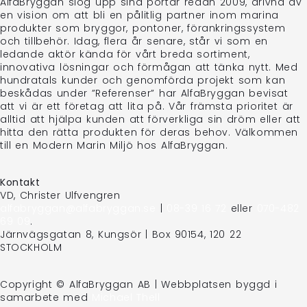
AlfaBryggan slog upp sina portar redan 2009, drivna av
en vision om att bli en pålitlig partner inom marina
produkter som bryggor, pontoner, förankringssystem
och tillbehör. Idag, flera år senare, står vi som en
ledande aktör kända för vårt breda sortiment,
innovativa lösningar och förmågan att tänka nytt. Med
hundratals kunder och genomförda projekt som kan
beskådas under ”Referenser” har AlfaBryggan bevisat
att vi är ett företag att lita på. Vår främsta prioritet är
alltid att hjälpa kunden att förverkliga sin dröm eller att
hitta den rätta produkten för deras behov. Välkommen
till en Modern Marin Miljö hos AlfaBryggan.
Kontakt
VD, Christer Ulfvengren
alfabryggan@alfabryggan.se
|
08-39 16 72
eller
070-482
69 09
.
Järnvägsgatan 8, Kungsör | Box 90154, 120 22
STOCKHOLM
Copyright © AlfaBryggan AB | Webbplatsen byggd i
samarbete med
Michael Thell