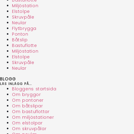
Bastuflotte
Miljöstation
Elstolpe
Skruvpåle
Neular
Flytbrygga
Ponton
Båtslip
Bastuflotte
Miljöstation
Elstolpe
Skruvpåle
Neular
BLOGG
LÄS INLÄGG PÅ...
Bloggens startsida
Om bryggor
Om pontoner
Om båtslipar
Om bastuflottar
Om miljöstationer
Om elstolpar
Om skruvpålar