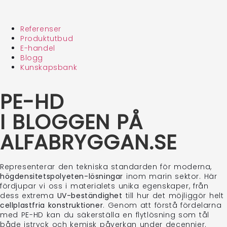
Referenser
Produktutbud
E-handel
Blogg
Kunskapsbank
PE-HD
I BLOGGEN PÅ
ALFABRYGGAN.SE
Representerar den tekniska standarden för moderna,
högdensitetspolyeten-lösningar
inom marin sektor. Här
fördjupar vi oss i materialets unika egenskaper, från
dess extrema
UV-beständighet
till hur det möjliggör helt
cellplastfria konstruktioner
. Genom att förstå fördelarna
med PE-HD kan du säkerställa en flytlösning som tål
både istryck och kemisk påverkan under decennier.