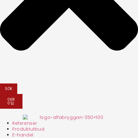
SÖK
0
KR
0
Referenser
Produktutbud
E-handel