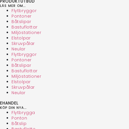
PRODUKTUTBUD
LÄS MER OM...
Flytbryggor
Pontoner
Båtslipar
Bastuflottar
Miljöstationer
Elstolpar
Skruvpålar
Neular
Flytbryggor
Pontoner
Båtslipar
Bastuflottar
Miljöstationer
Elstolpar
Skruvpålar
Neular
EHANDEL
KÖP DIN NYA...
Flytbrygga
Ponton
Båtslip