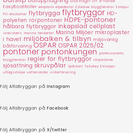
båtupptagning
båtvagn
DIY
e-handel
EasyBoatRoller
ekoplank
elpedestal
Estelaxe bryggfendrar
Estepur
flytbryggor
flytbrygga
HD-
PU-elastomer
HDPE-pontoner
polyeten rörpontoner
inkapslad cellplast
hålbara flytbryggor
Marina Miljöer
mikroplaster
isresistens
marina fendertar
miljöbalken & tillsyn
i havet
miljövänlig
OSPAR
OSPAR 2025/02
båtförvaring
pontoner
pontonkungen
professionella
regler för flytbryggor
bryggfendrar
rörpontoner
skruvpålar
sjösättning
Spårbart
TallyKey Elstolpar
uttagsstolpe
vattenskoter
vinterförvaring
Följ AlfaBryggan på
Instagram
Följ AlfaBryggan på
Facebook
Följ AlfaBryggan på
X/twitter